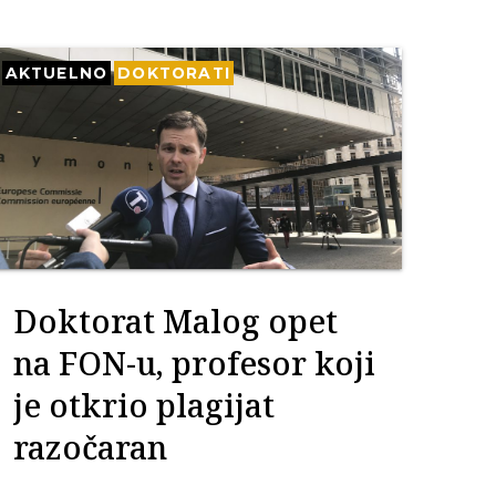
AKTUELNO
DOKTORATI
Doktorat Malog opet
na FON-u, profesor koji
je otkrio plagijat
razočaran