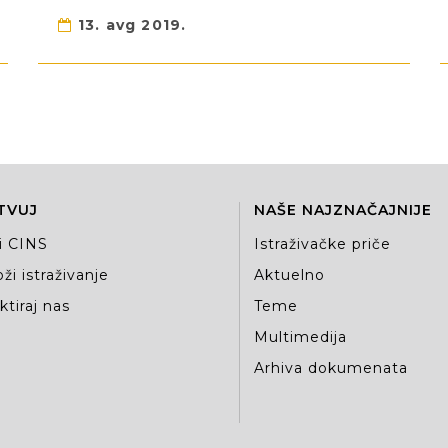
13. avg 2019.
TVUJ
NAŠE NAJZNAČAJNIJE
i CINS
Istraživačke priče
ži istraživanje
Aktuelno
tiraj nas
Teme
Multimedija
Arhiva dokumenata