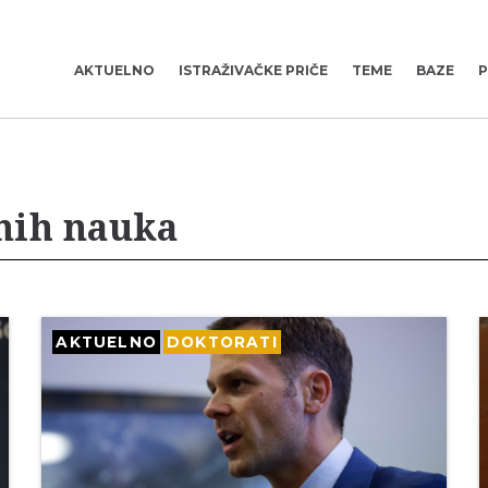
AKTUELNO
ISTRAŽIVAČKE PRIČE
TEME
BAZE
P
nih nauka
AKTUELNO
DOKTORATI