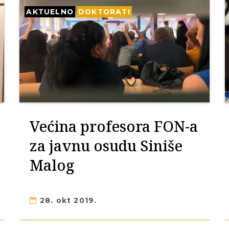
AKTUELNO
DOKTORATI
Većina profesora FON-a
za javnu osudu Siniše
Malog
28. okt 2019.