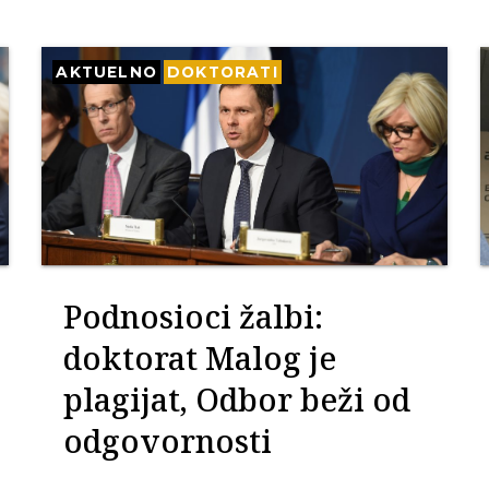
AKTUELNO
DOKTORATI
Podnosioci žalbi:
doktorat Malog je
plagijat, Odbor beži od
odgovornosti