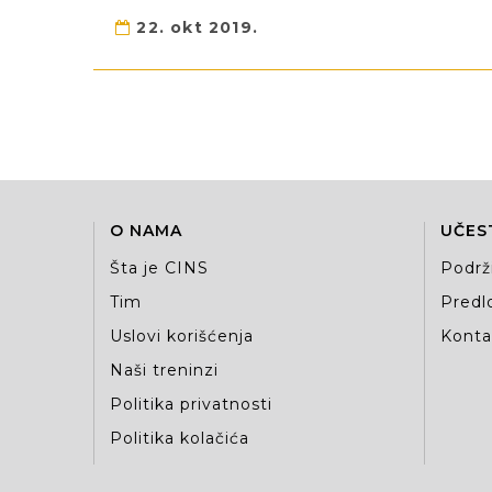
22. okt 2019.
O NAMA
UČES
Šta je CINS
Podrž
Tim
Predlo
Uslovi korišćenja
Kontak
Naši treninzi
Politika privatnosti
Politika kolačića