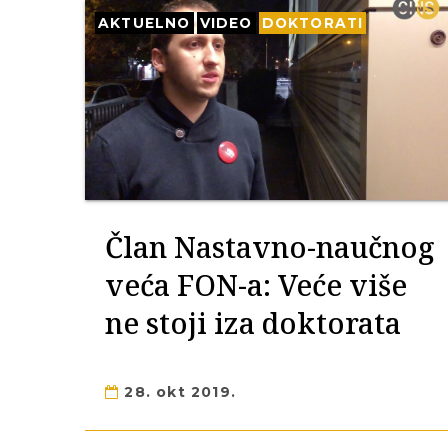
AKTUELNO
VIDEO
DOKTORATI
Član Nastavno-naučnog
veća FON-a: Veće više
ne stoji iza doktorata
28. okt 2019.