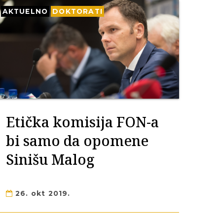
AKTUELNO
DOKTORATI
Etička komisija FON-a
bi samo da opomene
Sinišu Malog
26. okt 2019.