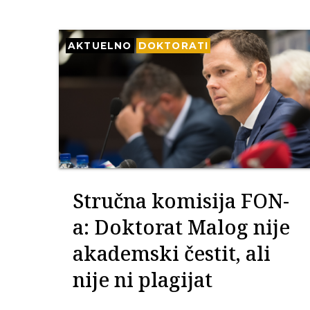
AKTUELNO
DOKTORATI
Stručna komisija FON-
a: Doktorat Malog nije
akademski čestit, ali
nije ni plagijat