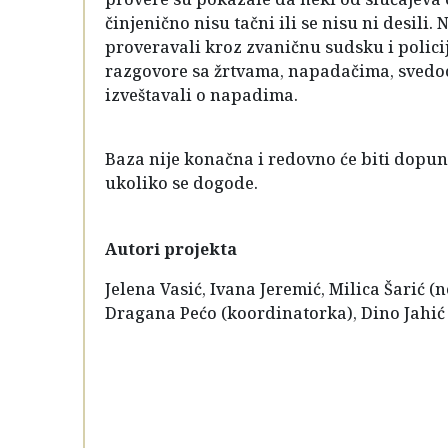
činjenično nisu tačni ili se nisu ni desili.
proveravali kroz zvaničnu sudsku i polic
razgovore sa žrtvama, napadačima, svedoc
izveštavali o napadima.
Baza nije konačna i redovno će biti dop
ukoliko se dogode.
Autori projekta
Jelena Vasić, Ivana Jeremić, Milica Šarić (
Dragana Pećo (koordinatorka), Dino Jahić 