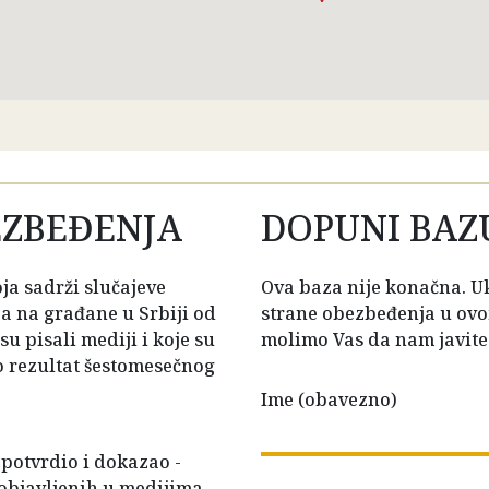
EZBEĐENJA
DOPUNI BAZ
ja sadrži slučajeve
Ova baza nije konačna. U
 na građane u Srbiji od
strane obezbeđenja u ovo
u pisali mediji i koje su
molimo Vas da nam javite
ao rezultat šestomesečnog
Ime (obavezno)
 potvrdio i dokazao -
 objavljenih u medijima