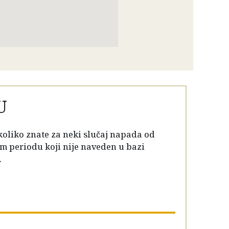
U
koliko znate za neki slučaj napada od
m periodu koji nije naveden u bazi
.