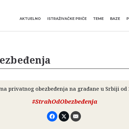
AKTUELNO
ISTRAŽIVAČKE PRIČE
TEME
BAZE
P
bezbeđenja
a privatnog obezbeđenja na građane u Srbiji od 
#StrahOdObezbeđenja