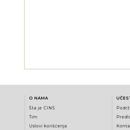
O NAMA
UČES
Šta je CINS
Podrž
Tim
Predlo
Uslovi korišćenja
Kontak