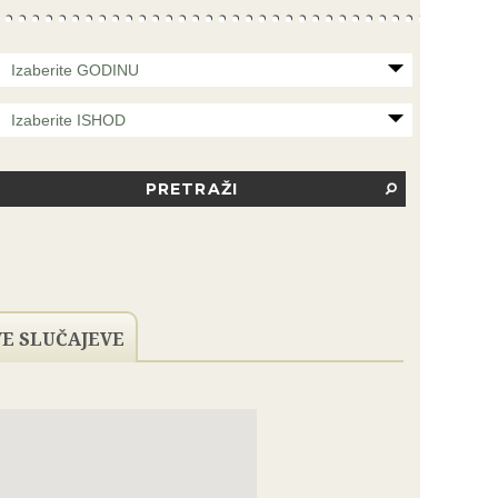
Izaberite GODINU
Izaberite ISHOD
SLUČAJA NA SUDU
VE SLUČAJEVE