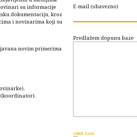
E-mail (obavezno)
 Novinari su informacije
ijsku dokumentaciju, kroz
ima i novinarima koji su
Predlažem dopunu baze
unjavana novim primerima
novinarke).
(koordinator).
10MB limit