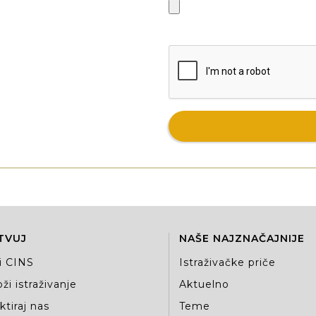
TVUJ
NAŠE NAJZNAČAJNIJE
i CINS
Istraživačke priče
ži istraživanje
Aktuelno
tiraj nas
Teme