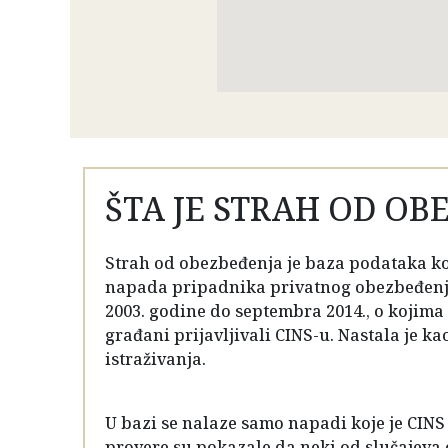
ŠTA JE STRAH OD OB
Strah od obezbeđenja je baza podataka ko
napada pripadnika privatnog obezbeđenja
2003. godine do septembra 2014., o kojima s
građani prijavljivali CINS-u. Nastala je k
istraživanja.
U bazi se nalaze samo napadi koje je CINS
provere su pokazale da neki od slučajeva