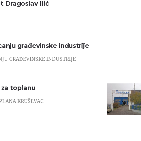
 Dragoslav Ilić
anju građevinske industrije
NJU GRAĐEVINSKE INDUSTRIJE
 za toplanu
OPLANA KRUŠEVAC