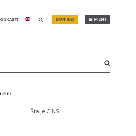
DONIRAJ
MENI
ODKASTI
IČE:
Šta je CINS