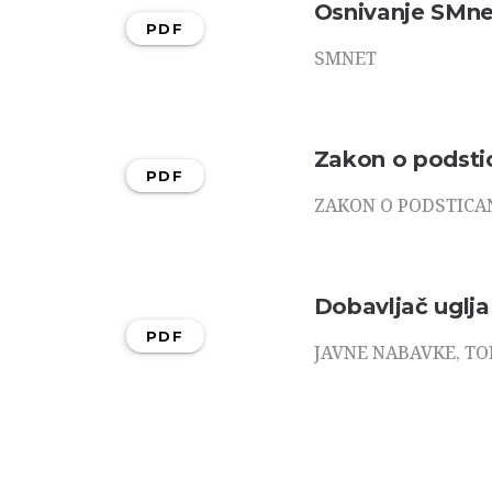
Osnivanje SMnet
PDF
SMNET
Zakon o podstic
PDF
ZAKON O PODSTICA
Dobavljač uglja
PDF
JAVNE NABAVKE, T