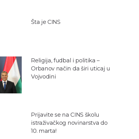
Šta je CINS
Religija, fudbal i politika –
Orbanov način da širi uticaj u
Vojvodini
Prijavite se na CINS školu
istraživačkog novinarstva do
10. marta!