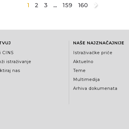
1
2
3
…
159
160
TVUJ
NAŠE NAJZNAČAJNIJE
i CINS
Istraživačke priče
ži istraživanje
Aktuelno
tiraj nas
Teme
Multimedija
Arhiva dokumenata