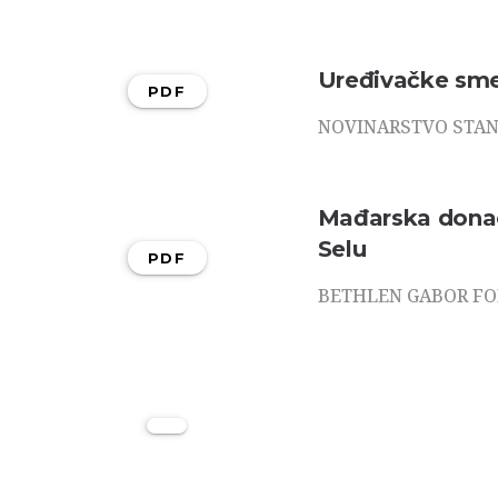
Uređivačke sme
PDF
NOVINARSTVO STAN
Mađarska donac
Selu
PDF
BETHLEN GABOR F