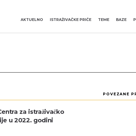
AKTUELNO
ISTRAŽIVAČKE PRIČE
TEME
BAZE
P
POVEZANE PR
Centra za istraživačko
ije u 2022. godini