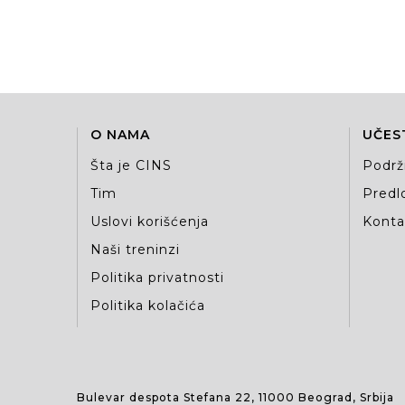
O NAMA
UČES
Šta je CINS
Podrž
Tim
Predlo
Uslovi korišćenja
Kontak
Naši treninzi
Politika privatnosti
Politika kolačića
Bulevar despota Stefana 22, 11000 Beograd, Srbija