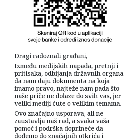
Dragi radoznali građani,
Između medijskih napada, pretnji i
pritisaka, odbijanja državnih organa
da nam daju dokumenta na koja
imamo pravo, najteže nam pada što
naše priče ne dolaze do svih vas, jer
veliki mediji ćute o velikim temama.
Ovo značajno usporava, ali ne
zaustavlja naš rad, a svaka vaša
pomoć i podrška doprineće da
dođemo do značajnih otkrića i