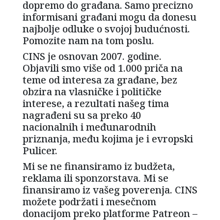
dopremo do građana. Samo precizno
informisani građani mogu da donesu
najbolje odluke o svojoj budućnosti.
Pomozite nam na tom poslu.
CINS je osnovan 2007. godine.
Objavili smo više od 1.000 priča na
teme od interesa za građane, bez
obzira na vlasničke i političke
interese, a rezultati našeg tima
nagrađeni su sa preko 40
nacionalnih i međunarodnih
priznanja, među kojima je i evropski
Pulicer.
Mi se ne finansiramo iz budžeta,
reklama ili sponzorstava. Mi se
finansiramo iz vašeg poverenja. CINS
možete podržati i mesečnom
donacijom preko platforme Patreon –