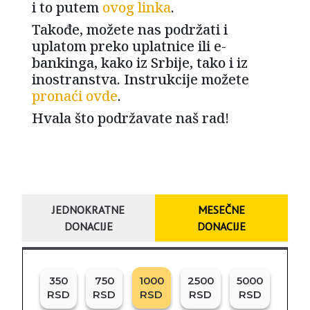
i to putem
ovog linka
.
Takođe, možete nas podržati i
uplatom preko uplatnice ili e-
bankinga, kako iz Srbije, tako i iz
inostranstva. Instrukcije možete
pronaći ovde
.
Hvala što podržavate naš rad!
JEDNOKRATNE
MESEČNE
DONACIJE
DONACIJE
350
750
1000
2500
5000
RSD
RSD
RSD
RSD
RSD