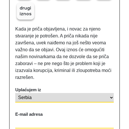
drugi
iznos
Kada je priča objavljena, i novac za njeno
stvaranje je potrošen. A priča nikada nije
završena, uvek naiđemo na još nešto veoma
važno da se objavi. Ovaj iznos će omogućiti
našim novinarkama da ne dozvole da se priča
zaboravi – ne pre nego što je problem koji je
izazvala korupcija, kriminal ili zloupotreba moći
razrešen.
Uplaćujem iz
E-mail adresa