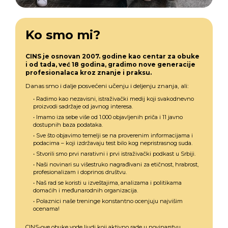
Ko smo mi?
CINS je osnovan 2007. godine kao centar za obuke
i od tada, već 18 godina, gradimo nove generacije
profesionalaca kroz znanje i praksu.
Danas smo i dalje posvećeni učenju i deljenju znanja, ali:
• Radimo kao nezavisni, istraživački medij koji svakodnevno
proizvodi sadržaje od javnog interesa.
• Imamo iza sebe više od 1.000 objavljenih priča i 11 javno
dostupnih baza podataka.
• Sve što objavimo temelji se na proverenim informacijama i
podacima – koji izdržavaju test bilo kog nepristrasnog suda.
• Stvorili smo prvi narativni i prvi istraživački podkast u Srbiji.
• Naši novinari su višestruko nagrađivani za etičnost, hrabrost,
profesionalizam i doprinos društvu.
• Naš rad se koristi u izveštajima, analizama i politikama
domaćih i međunarodnih organizacija.
• Polaznici naše treninge konstantno ocenjuju najvišim
ocenama!
CINS-ove obuke vode ljudi koji aktivno rade u novinarstvu,