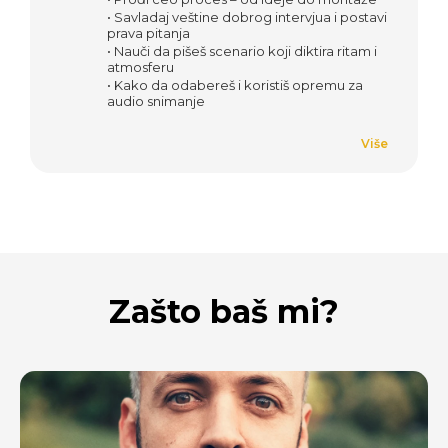
• Savladaj veštine dobrog intervjua i postavi
prava pitanja
• Nauči da pišeš scenario koji diktira ritam i
atmosferu
• Kako da odabereš i koristiš opremu za
audio snimanje
Više
Zašto baš mi?