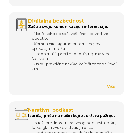
Digitalna bezbednost
Zaštiti svoju komunikaciju i informacije.
• Nauči kako da sačuvaš lične i poverljive
podatke
• Komuniciraj sigurno putem imejlova,
aplikacija i mreža
• Prepoznaj i spreči napad: fišing, malvera i
špajvera
• Usvoji praktične navike koje štite tebe i tvoj
tim
Više
Narativni podkast
Ispričaj priču na način koji zadržava pažnju.
• Istraži prednosti narativnog podkasta, otkrij
kako glas i zvukovi stvaraju priču
• Prođi ceo proces – od ideje do montaže