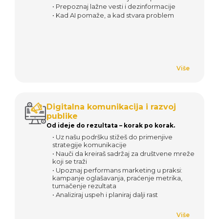
• Prepoznaj lažne vesti i dezinformacije
• Kad AI pomaže, a kad stvara problem
Više
Digitalna komunikacija i razvoj
publike
Od ideje do rezultata – korak po korak.
• Uz našu podršku stižeš do primenjive
strategije komunikacije
• Nauči da kreiraš sadržaj za društvene mreže
koji se traži
• Upoznaj performans marketing u praksi:
kampanje oglašavanja, praćenje metrika,
tumačenje rezultata
• Analiziraj uspeh i planiraj dalji rast
Više