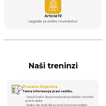
Article19
nagrada za etičko novinarstvo
Naši treninzi
Provera činjenica
Tačna informacija pravi razliku.
• Nauči kako da proveravaš podatke i koristiš
prave alate
• Kako da znaš da su tvoji izvori pouzdani