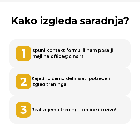
Kako izgleda saradnja?
1
Ispuni kontakt formu ili
nam pošalji
imejl na
office@cins.rs
2
Zajedno ćemo definisati
potrebe i
izgled treninga
3
Realizujemo trening - online
ili uživo!