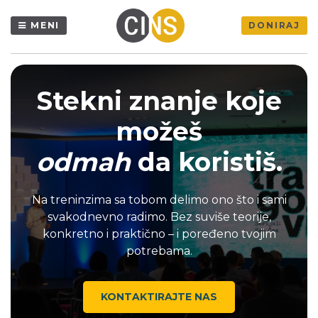
MENI
DONIRAJ
Stekni znanje koje
možeš
odmah
da koristiš.
Na treninzima sa tobom delimo ono što i sami
svakodnevno radimo.
Bez suviše teorije,
konkretno i praktično – i poređeno tvojim
potrebama.
KONTAKTIRAJTE NAS