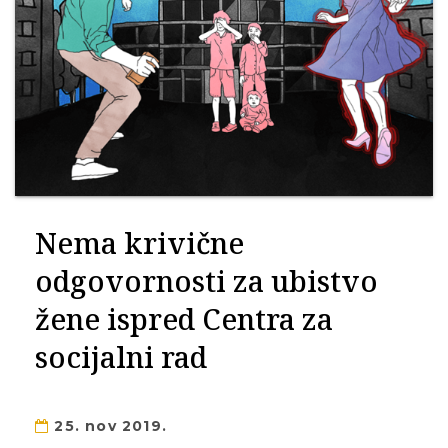
Nema krivične
odgovornosti za ubistvo
žene ispred Centra za
socijalni rad
25. nov 2019.