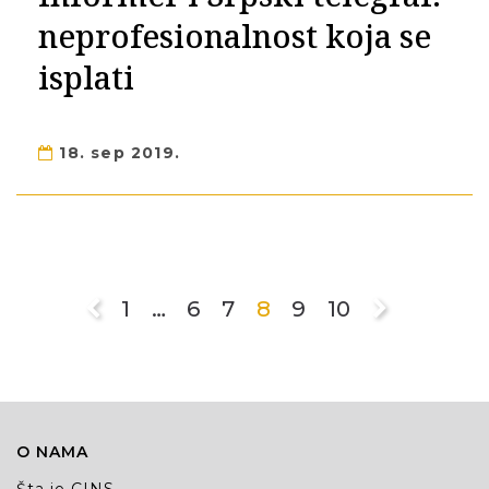
neprofesionalnost koja se
isplati
18. sep 2019.
1
…
6
7
8
9
10
O NAMA