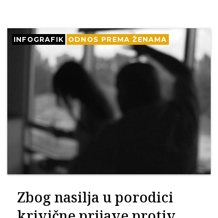
INFOGRAFIK
ODNOS PREMA ŽENAMA
Zbog nasilja u porodici
krivične prijave protiv