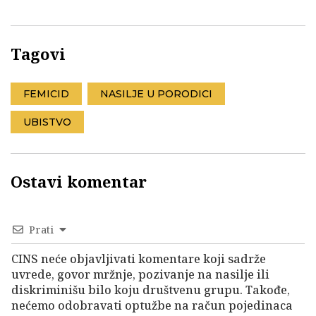
Tagovi
FEMICID
NASILJE U PORODICI
UBISTVO
Ostavi komentar
Prati
CINS neće objavljivati komentare koji sadrže
uvrede, govor mržnje, pozivanje na nasilje ili
diskriminišu bilo koju društvenu grupu. Takođe,
nećemo odobravati optužbe na račun pojedinaca