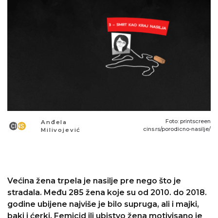
Foto: printscreen
Anđela
cins.rs/porodicno-nasilje/
Milivojević
Većina žena trpela je nasilje pre nego što je
stradala. Među 285 žena koje su od 2010. do 2018.
godine ubijene najviše je bilo supruga, ali i majki,
baki i ćerki. Femicid ili ubistvo žena motivisano je