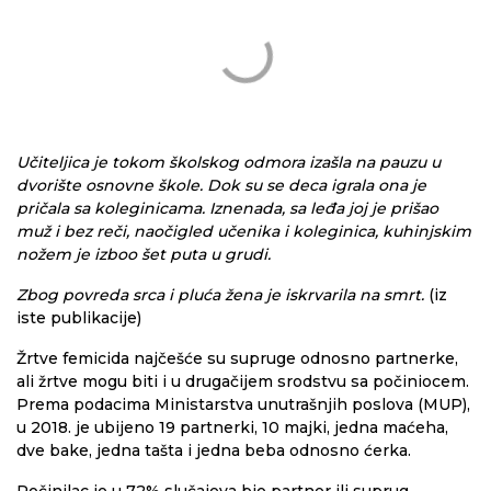
Učiteljica je tokom školskog odmora izašla na pauzu u
dvorište osnovne škole. Dok su se deca igrala ona je
pričala sa koleginicama. Iznenada, sa leđa joj je prišao
muž i bez reči, naočigled učenika i koleginica, kuhinjskim
nožem je izboo šet puta u grudi.
Zbog povreda srca i pluća žena je iskrvarila na smrt.
(iz
iste publikacije)
Žrtve femicida najčešće su supruge odnosno partnerke,
ali žrtve mogu biti i u drugačijem srodstvu sa počiniocem.
Prema podacima Ministarstva unutrašnjih poslova (MUP),
u 2018. je ubijeno 19 partnerki, 10 majki, jedna maćeha,
dve bake, jedna tašta i jedna beba odnosno ćerka.