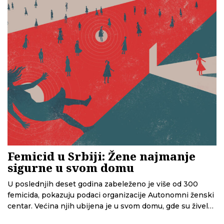
porodici, zlostavljanje životinja i neovlašćeno deljenje
intimnog snimaka u ovom slučaju.
Femicid u Srbiji: Žene najmanje
sigurne u svom domu
U poslednjih deset godina zabeleženo je više od 300
femicida, pokazuju podaci organizacije Autonomni ženski
centar. Većina njih ubijena je u svom domu, gde su živele
same ili sa partnerima.