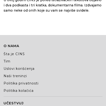
U ovoj godini CINS je pored istraživačkih tekstova objavio
i dva podkasta i tri kratka, dokumentarna filma. Izdvajamo
samo neke od onih koje su vam se najviše svidele.
O NAMA
Šta je CINS
Tim
Uslovi korišćenja
Naši treninzi
Politika privatnosti
Politika kolačića
UČESTVUJ