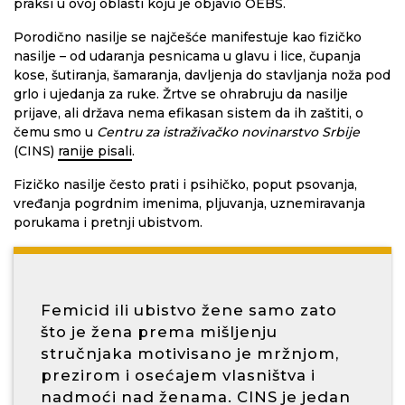
praksi u ovoj oblasti koju je objavio OEBS.
Porodično nasilje se najčešće manifestuje kao fizičko
nasilje – od udaranja pesnicama u glavu i lice, čupanja
kose, šutiranja, šamaranja, davljenja do stavljanja noža pod
grlo i ujedanja za ruke. Žrtve se ohrabruju da nasilje
prijave, ali država nema efikasan sistem da ih zaštiti, o
čemu smo u
Centru za istraživačko novinarstvo Srbije
(CINS)
ranije pisali
.
Fizičko nasilje često prati i psihičko, poput psovanja,
vređanja pogrdnim imenima, pljuvanja, uznemiravanja
porukama i pretnji ubistvom.
Femicid ili ubistvo žene samo zato
što je žena prema mišljenju
stručnjaka motivisano je mržnjom,
prezirom i osećajem vlasništva i
nadmoći nad ženama. CINS je jedan