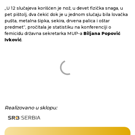
„U 12 slučajeva korišćen je nož, u devet fizička snaga, u
pet pištolj, dva čekić dok je u jednom slučaju bila lovačka
pušta, metalna šipka, sekira, drvena palica i oštar
predmet“, pročitala je statistiku na konferenciji o
femicidu državna sekretarka MUP-a
Biljana Popović
Ivković
.
Realizovano u sklopu: