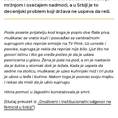
mržnjom i osećajem nadmoći, a u Srbiji je to
decenijski problem koji država ne uspeva da reši.
Posle posete prijatelju kod koga je popio dve flaše piva,
muškarac se vratio kući i posvađao sa vanbračnom
suprugom oko reprize emisije na TV Pink. Uz uvrede i
psovke, supruga je rekla da reprize nije bilo. Ljut što ne
govori istinu i što ga vređa počeo je da je udara
pesnicama u glavu. Žena je pala na pod, a on je nastavio
da je šutira u stomak dok je ležala. Kada je uspela da
sedne na stolicu, muškarac je uzeo kuhinjski nož i tri puta
je uboo u leđa i butine. Nakon toga je pozvao svoju majku
i rekao da misli da je ubio suprugu.
Hitna pomoć u Jagodini konstatovala je smrt.
(Slučaj preuzet iz
„Društveni i institucionalni odgovor na
femicid u Srbiji”
)