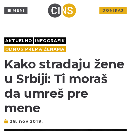
MENI
DONIRAJ
AKTUELNO
INFOGRAFIK
ODNOS PREMA ŽENAMA
Kako stradaju žene
u Srbiji: Ti moraš
da umreš pre
mene
28. nov 2019.