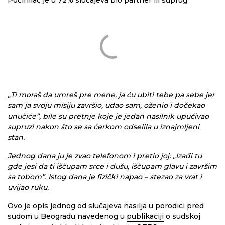
Počinilac je u 72% slučajeva bio partner ili suprug.
„Ti moraš da umreš pre mene, ja ću ubiti tebe pa sebe jer
sam ja svoju misiju završio, udao sam, oženio i dočekao
unučiće”, bile su pretnje koje je jedan nasilnik upućivao
supruzi nakon što se sa ćerkom odselila u iznajmljeni
stan.
Jednog dana ju je zvao telefonom i pretio joj: „Izađi tu
gde jesi da ti iščupam srce i dušu, iščupam glavu i završim
sa tobom”. Istog dana je fizički napao – stezao za vrat i
uvijao ruku.
Ovo je opis jednog od slučajeva nasilja u porodici pred
sudom u Beogradu navedenog u
publikaciji
o sudskoj