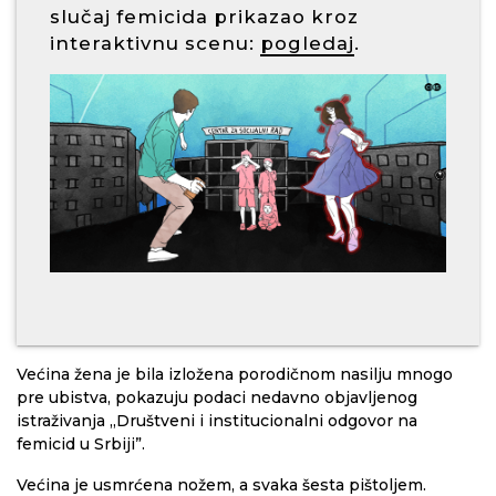
slučaj femicida prikazao kroz
interaktivnu scenu:
pogledaj
.
Većina žena je bila izložena porodičnom nasilju mnogo
pre ubistva, pokazuju podaci nedavno objavljenog
istraživanja „Društveni i institucionalni odgovor na
femicid u Srbiji”.
Većina je usmrćena nožem, a svaka šesta pištoljem.