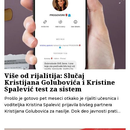
Više od rijalitija: Slučaj
Kristijana Golubovića i Kristine
Spalević test za sistem
Prošlo je gotovo pet meseci otkako je rijaliti učesnica i
voditeljka Kristina Spalević prijavila bivšeg partnera
Kristijana Golubovića za nasilje. Dok deo javnosti prati
objave na društvenim mrežama poput rijalitija, CINS
analizira kako sistem odgovara na prijave za nasilje u