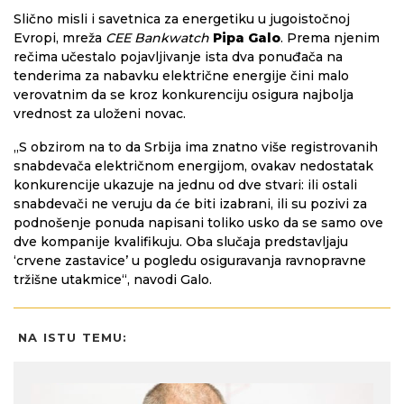
Slično misli i savetnica za energetiku u jugoistočnoj
Evropi, mreža
CEE Bankwatch
Pipa Galo
. Prema njenim
rečima učestalo pojavljivanje ista dva ponuđača na
tenderima za nabavku električne energije čini malo
verovatnim da se kroz konkurenciju osigura najbolja
vrednost za uloženi novac.
„S obzirom na to da Srbija ima znatno više registrovanih
snabdevača električnom energijom, ovakav nedostatak
konkurencije ukazuje na jednu od dve stvari: ili ostali
snabdevači ne veruju da će biti izabrani, ili su pozivi za
podnošenje ponuda napisani toliko usko da se samo ove
dve kompanije kvalifikuju. Oba slučaja predstavljaju
‘crvene zastavice’ u pogledu osiguravanja ravnopravne
tržišne utakmice“, navodi Galo.
NA ISTU TEMU: