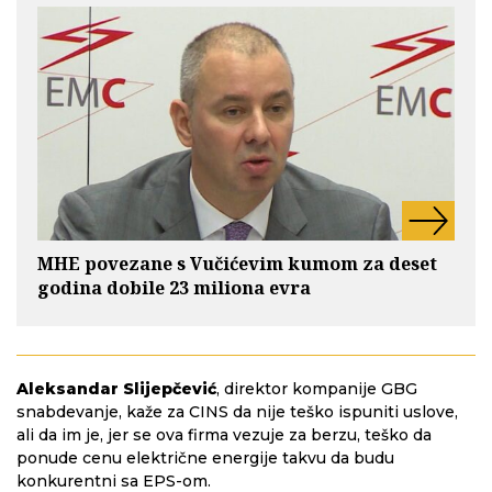
MHE povezane s Vučićevim kumom za deset
godina dobile 23 miliona evra
Aleksandar Slijepčević
, direktor kompanije GBG
snabdevanje, kaže za CINS da nije teško ispuniti uslove,
ali da im je, jer se ova firma vezuje za berzu, teško da
ponude cenu električne energije takvu da budu
konkurentni sa EPS-om.