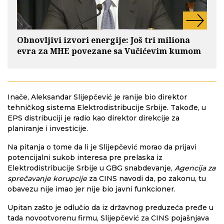
Obnovljivi izvori energije: Još tri miliona
evra za MHE povezane sa Vučićevim kumom
Inače, Aleksandar Slijepčević je ranije bio direktor
tehničkog sistema Elektrodistribucije Srbije. Takođe, u
EPS distribuciji je radio kao direktor direkcije za
planiranje i investicije.
Na pitanja o tome da li je Slijepčević morao da prijavi
potencijalni sukob interesa pre prelaska iz
Elektrodistribucije Srbije u GBG snabdevanje,
Agencija za
sprečavanje korupcije
za CINS navodi da, po zakonu, tu
obavezu nije imao jer nije bio javni funkcioner.
Upitan zašto je odlučio da iz državnog preduzeća pređe u
tada novootvorenu firmu, Slijepčević za CINS pojašnjava