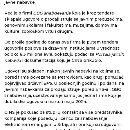
javne nabavke.
Reč je o firmi
GBG snabdevanje
koja je kroz tendere
sklapala ugovore o prodaji struje sa javnim preduzećima,
osnovnim školama i fakultetima, muzejima, domovima
kulture, zoološkom vrtu i drugim.
Od prošle godine do danas ova firma je putem tendera
ugovorila poslove sa državnim institucijama u vrednosti
od oko 6,3 miliona evra, pokazuju podaci sa
Portala javnih
nabavki
i dokumentacija koju je CINS prikupio.
Ugovori su sklapani nakon javnih nabavki na kojima se,
pored firme povezane sa Petrovićem, kao drugi ponuđač
pojavljivao državni
EPS
. U poslednjih godinu i po dana, na
javnim nabavkama za prodaju struje, pored EPS-a i GBG
snabdevanja, učestvovala je samo još jedna firma koja je
dobila dva ugovora u martu i maju 2024.
CINS je pokušao da stupi u kontakt sa više predstavnika
kompanija koje poseduju licencu za snabdevanje
električnom energijom u Srbiji, ali i oni koji su odgovorili