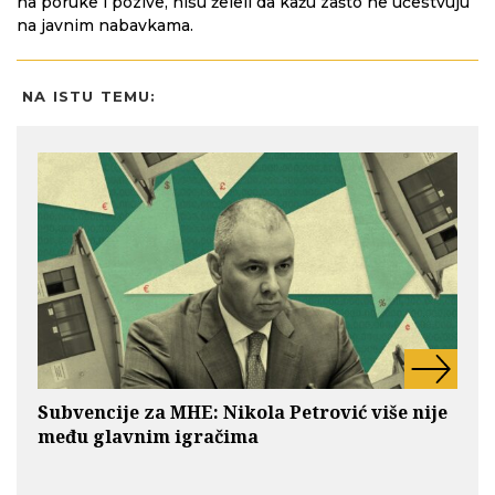
na poruke i pozive, nisu želeli da kažu zašto ne učestvuju
na javnim nabavkama.
NA ISTU TEMU:
Subvencije za MHE: Nikola Petrović više nije
među glavnim igračima