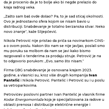
da je procenio da je to bolje ako bi negde prelazio do
kraja radnog veka.
„Zašto sam baš ovde došao? Pa, to je sad sticaj okolnosti.
Ovo je jednostavno sfera kojom se nisam bavio u
distribuciji. Snabdevanje je totalno berzanska stvar. Neko
novo znanje“, kaže Slijepčević.
Nikola Petrović nije pristao da priča sa novinarkom CINS-
a o ovom poslu. Nakon što nam se nije javljao, poslali smo
mu poruku sa molbom da nam se javi kako bismo
razgovarali o tenderima za prodaju struje. Petrović je na
to odgovorio porukom: „Evo, samo što nisam.“
Firma GBG snabdevanje je osnovana krajem 2023.
godine, a vlasnici su, kroz više drugih kompanija
Ivan
Pantelić
i Nikola Petrović. Pantelić i Petrović su i u poslu
sa vetroparkovima.
Petrovićev poslovni partner Ivan Pantelić je vlasnik firme
Kodar Energomontaža
koja je specijalizovana za radove u
oblasti prenosa i distribucije električne energije i