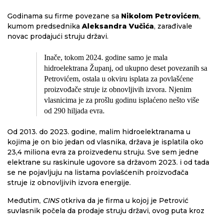
Godinama su firme povezane sa
Nikolom Petrovićem
,
kumom predsednika
Aleksandra Vučića
, zarađivale
novac prodajući struju državi.
Inače, tokom 2024. godine samo je mala
hidroelektrana Županj, od ukupno deset povezanih sa
Petrovićem, ostala u okviru isplata za povlašćene
proizvođače struje iz obnovljivih izvora. Njenim
vlasnicima je za prošlu godinu isplaćeno nešto više
od 290 hiljada evra.
Od 2013. do 2023. godine, malim hidroelektranama u
kojima je on bio jedan od vlasnika, država je isplatila oko
23,4 miliona evra za proizvedenu struju. Sve sem jedne
elektrane su raskinule ugovore sa državom 2023. i od tada
se ne pojavljuju na listama povlašćenih proizvođača
struje iz obnovljivih izvora energije.
Međutim,
CINS
otkriva da je firma u kojoj je Petrović
suvlasnik počela da prodaje struju državi, ovog puta kroz