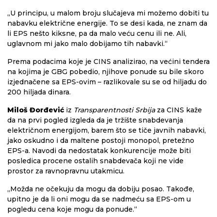
„U principu, u malom broju slučajeva mi možemo dobiti tu
nabavku električne energije. To se desi kada, ne znam da
li EPS nešto kiksne, pa da malo veću cenu ili ne. Ali,
uglavnom mi jako malo dobijamo tih nabavki.“
Prema podacima koje je CINS analizirao, na većini tendera
na kojima je GBG pobedio, njihove ponude su bile skoro
izjednačene sa EPS-ovim – razlikovale su se od hiljadu do
200 hiljada dinara.
Miloš Đorđević
iz
Transparentnosti Srbija
za CINS kaže
da na prvi pogled izgleda da je tržište snabdevanja
električnom energijom, barem što se tiče javnih nabavki,
jako oskudno i da maltene postoji monopol, pretežno
EPS-a. Navodi da nedostatak konkurencije može biti
posledica procene ostalih snabdevača koji ne vide
prostor za ravnopravnu utakmicu.
„Možda ne očekuju da mogu da dobiju posao. Takođe,
upitno je da li oni mogu da se nadmeću sa EPS-om u
pogledu cena koje mogu da ponude.“