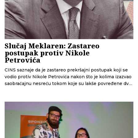
Slučaj Meklaren: Zastareo
postupak protiv Nikole
Petrovića
CINS saznaje da je zastareo prekršajni postupak koji se
vodio protiv Nikole Petrovića nakon što je kolima izazvao
saobraćajnu nesreću tokom koje su lakše povređene dve
osobe.