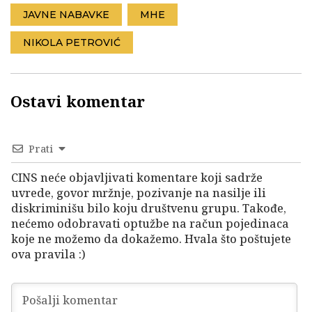
JAVNE NABAVKE
MHE
NIKOLA PETROVIĆ
Ostavi komentar
Prati
CINS neće objavljivati komentare koji sadrže
uvrede, govor mržnje, pozivanje na nasilje ili
diskriminišu bilo koju društvenu grupu. Takođe,
nećemo odobravati optužbe na račun pojedinaca
koje ne možemo da dokažemo. Hvala što poštujete
ova pravila :)