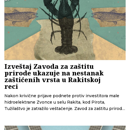
Izveštaj Zavoda za zaštitu
prirode ukazuje na nestanak
zaštićenih vrsta u Rakitskoj
reci
Nakon krivične prijave podnete protiv investitora male
hidroelektrane Zvonce u selu Rakita, kod Pirota,
Tužilaštvo je zatražilo veštačenje. Zavod za zaštitu prirode
Srbije je za potrebe veštačenja izvršio analize na
Rakitskoj reci i ustanovio da u jednom delu nekih
zaštićenih vrsta više nema.