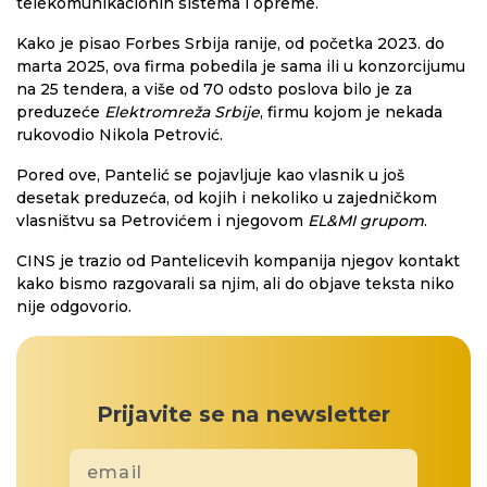
telekomunikacionih sistema i opreme.
Kako je pisao Forbes Srbija ranije, od početka 2023. do
marta 2025, ova firma pobedila je sama ili u konzorcijumu
na 25 tendera, a više od 70 odsto poslova bilo je za
preduzeće
Elektromreža Srbije
, firmu kojom je nekada
rukovodio Nikola Petrović.
Pored ove, Pantelić se pojavljuje kao vlasnik u još
desetak preduzeća, od kojih i nekoliko u zajedničkom
vlasništvu sa Petrovićem i njegovom
EL&MI grupom
.
CINS je trazio od Pantelicevih kompanija njegov kontakt
kako bismo razgovarali sa njim, ali do objave teksta niko
nije odgovorio.
Prijavite se na newsletter