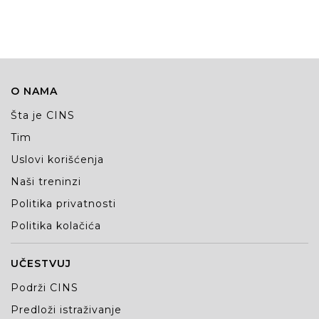
O NAMA
Šta je CINS
Tim
Uslovi korišćenja
Naši treninzi
Politika privatnosti
Politika kolačića
UČESTVUJ
Podrži CINS
Predloži istraživanje