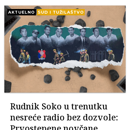
AKTUELNO
SUD I TUŽILAŠTVO
Rudnik Soko u trenutku
nesreće radio bez dozvole:
Prvostepene novčane