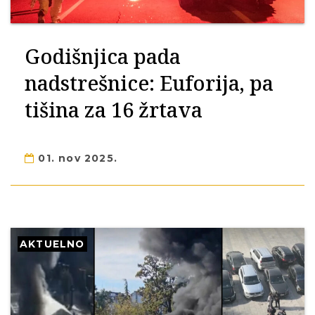
Godišnjica pada
nadstrešnice: Euforija, pa
tišina za 16 žrtava
01. nov 2025.
AKTUELNO