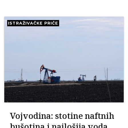
ISTRAŽIVAČKE PRIČE
Vojvodina: stotine naftnih
bušotina i najlošija voda