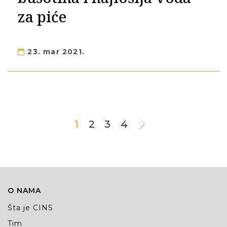
za piće
23. mar 2021.
1
2
3
4
O NAMA
Šta je CINS
Tim