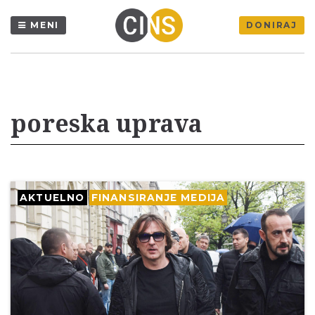
MENI
DONIRAJ
poreska uprava
AKTUELNO
FINANSIRANJE MEDIJA