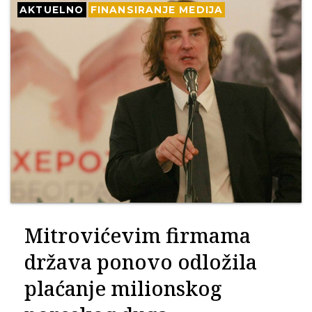
AKTUELNO
FINANSIRANJE MEDIJA
Mitrovićevim firmama
država ponovo odložila
plaćanje milionskog