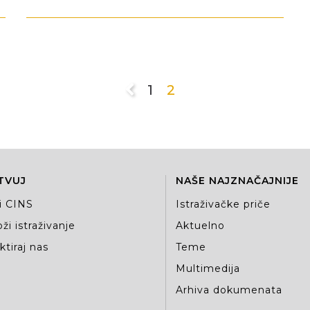
1
2
TVUJ
NAŠE NAJZNAČAJNIJE
i CINS
Istraživačke priče
ži istraživanje
Aktuelno
tiraj nas
Teme
Multimedija
Arhiva dokumenata