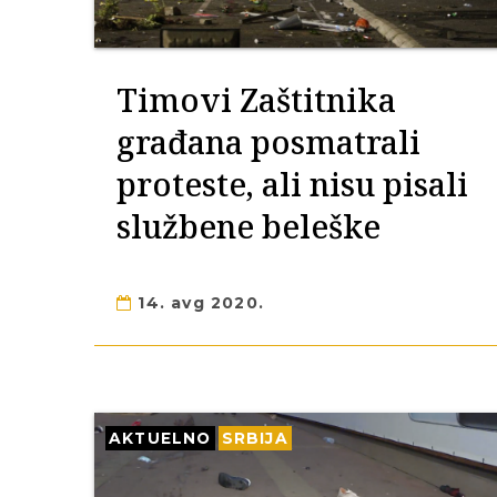
Timovi Zaštitnika
građana posmatrali
proteste, ali nisu pisali
službene beleške
14. avg 2020.
AKTUELNO
SRBIJA