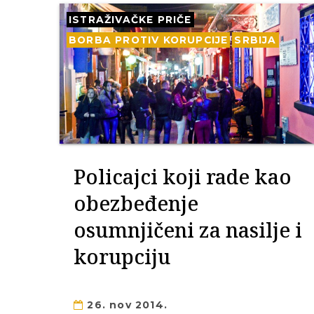
ISTRAŽIVAČKE PRIČE
BORBA PROTIV KORUPCIJE
SRBIJA
Policajci koji rade kao
obezbeđenje
osumnjičeni za nasilje i
korupciju
26. nov 2014.