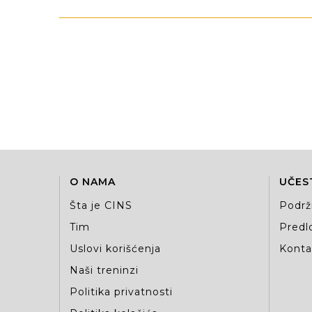
O NAMA
UČES
Šta je CINS
Podrž
Tim
Predlo
Uslovi korišćenja
Kontak
Naši treninzi
Politika privatnosti