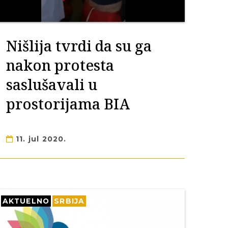
Nišlija tvrdi da su ga
nakon protesta
saslušavali u
prostorijama BIA
11. jul 2020.
AKTUELNO
SRBIJA