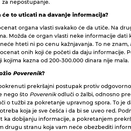
 za nepostupanje.
 će to uticati na davanje informacija?
cenat organa vlasti svakako će da utiče. Na drug
a. Možda će organ vlasti neke informacije dati k
 neće hteti ni po cenu kažnjavanja. To ne znam, 
rocenat onih koji će početi da daju informacije.
i kojima kazna od 200-300.000 dinara nije mala.
ložio
Poverenik
?
okrenuti prekršajni postupak protiv odgovorno
re nego što
Poverenik
odluči o žalbi, odnosno pr
či o tužbi za pokretanje upravnog spora. To je d
otreba koja je sve češća i da bi se uveo red. P
put ka dobijanju informacije, a pokretanjem prek
vim drugu stranu koja vam neće obezbediti inform