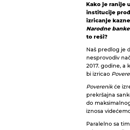
Kako je ranije
institucije pr
izricanje kazne
Narodne banke
to reši?
Naš predlog je d
nesprovodiv nač
2017. godine, a
bi izricao
Povere
Poverenik
će izr
prekršajna sankc
do maksimalnog 
iznosa videćemo,
Paralelno sa ti