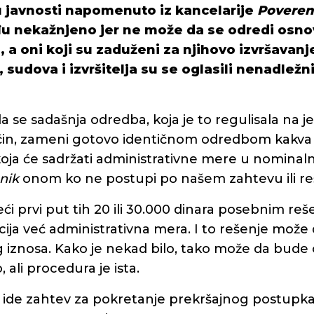
 u javnosti napomenuto iz kancelarije
Poveren
ođu nekažnjeno jer ne može da se odredi osno
, a oni koji su zaduženi za njihovo izvršavanj
, sudova i izvršitelja su se oglasili nenadlež
a se sadašnja odredba, koja je to regulisala na j
in, zameni gotovo identičnom odredbom kakva j
 koja će sadržati administrativne mere u nomina
nik
onom ko ne postupi po našem zahtevu ili re
eći prvi put tih 20 ili 30.000 dinara posebnim reš
ija već administrativna mera. I to rešenje može 
iznosa. Kako je nekad bilo, tako može da bude o
 ali procedura je ista.
m ide zahtev za pokretanje prekršajnog postupka