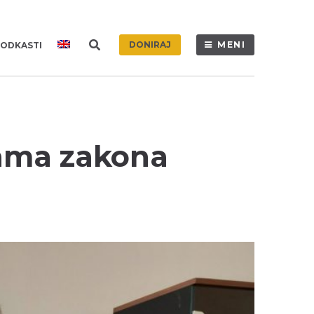
DONIRAJ
MENI
ODKASTI
ama zakona