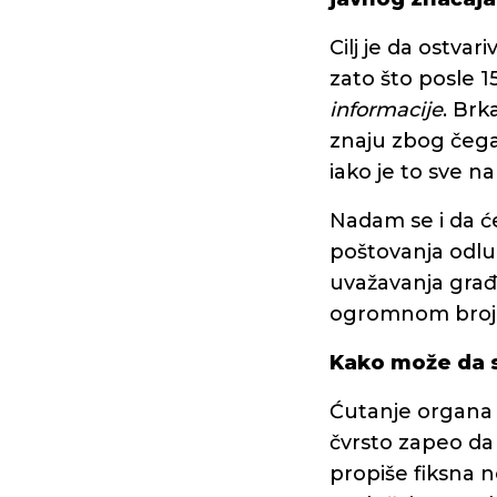
Cilj je da ostva
zato što posle 1
informacije
. Brk
znaju zbog čega
iako je to sve n
Nadam se i da će
poštovanja odl
uvažavanja gra
ogromnom broju 
Kako može da s
Ćutanje organa v
čvrsto zapeo da
propiše fiksna n