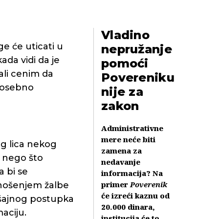
Vladino
e će uticati u
nepružanje
ada vidi da je
pomoći
ali cenim da
Povereniku
 Posebno
nije za
zakon
Administrativne
mere neće biti
g lica nekog
zamena za
e nego što
nedavanje
a bi se
informacija? Na
primer
Poverenik
odnošenjem žalbe
će izreći kaznu od
ršajnog postupka
20.000 dinara,
aciju.
institucija će to