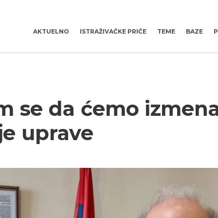
AKTUELNO
ISTRAŽIVAČKE PRIČE
TEME
BAZE
P
am se da ćemo izmen
je uprave