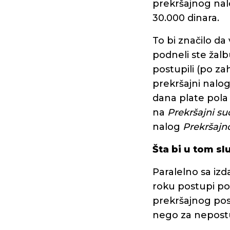
prekršajnog nalo
30.000 dinara.
To bi značilo da
podneli ste žal
postupili (po za
prekršajni nalo
dana plate pola 
na
Prekršajni su
nalog
Prekršaj
Šta bi u tom sl
Paralelno sa iz
roku postupi po 
prekršajnog pos
nego za nepostu