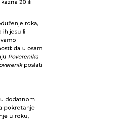
kazna 20 ili
roduženje roka,
ih jesu li
javamo
osti: da u osam
aju
Poverenika
overenik
poslati
?
se u dodatnom
za pokretanje
je u roku,