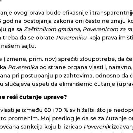
rivanje ovog prava bude efikasnije i transparentn
5 godina postojanja zakona oni često ne znaju k
aju ga sa
Zaštitnikom građana
,
Poverenicom za ra
 treba da se obrate
Povereniku
, koja prava im šti
a našem sajtu.
 (izmene, prim. nov) sprečiti zloupotrebe, da ć
uka
Poverenika
od strane organa vlasti i, naravno
đana pri postupanju po zahtevima, odnosno da 
slučajeva uspeti da eliminišemo ćutanje (uprave
e reši ćutanje uprave?
lasti je između 60 i 70 % svih žalbi, što je nedop
 to promenim. Moj predlog je da se za ćutanje or
ovčana sankcija koju bi izricao
Poverenik
izdava