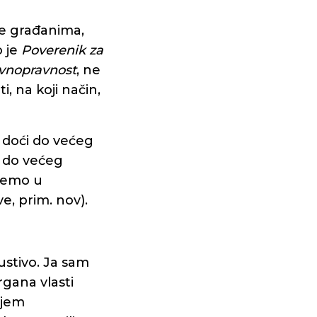
ije građanima,
o je
Poverenik za
vnopravnost
, ne
ti, na koji način,
e doći do većeg
, do većeg
ćemo u
, prim. nov).
ustivo. Ja sam
gana vlasti
njem