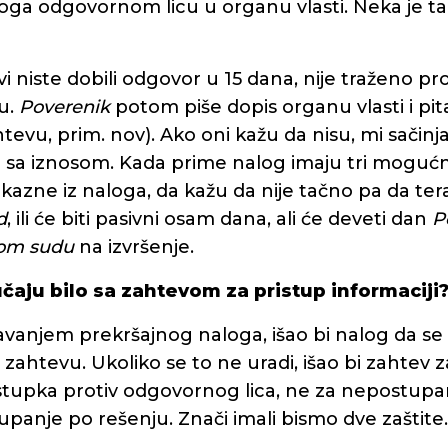
ga odgovornom licu u organu vlasti. Neka je ta 
 vi niste dobili odgovor u 15 dana, nije traženo p
bu.
Poverenik
potom piše dopis organu vlasti i pita 
htevu, prim. nov). Ako oni kažu da nisu, mi sačin
g sa iznosom. Kada prime nalog imaju tri mogućn
kazne iz naloga, da kažu da nije tačno pa da ter
d
, ili će biti pasivni osam dana, ali će deveti dan
P
nom sudu
na izvršenje.
učaju bilo sa zahtevom za pristup informaciji
davanjem prekršajnog naloga, išao bi nalog da 
zahtevu. Ukoliko se to ne uradi, išao bi zahtev 
tupka protiv odgovornog lica, ne za nepostupan
panje po rešenju. Znači imali bismo dve zaštite.