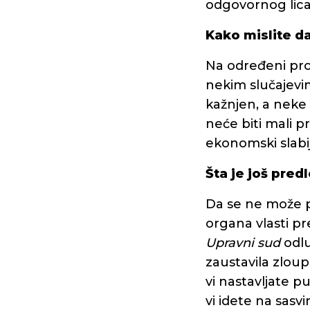
odgovornog lica
Kako mislite da
Na određeni pro
nekim slučajevim
kažnjen, a neke
neće biti mali p
ekonomski slabij
Šta je još pred
Da se ne može p
organa vlasti p
Upravni sud
odlu
zaustavila zloup
vi nastavljate 
vi idete na sas