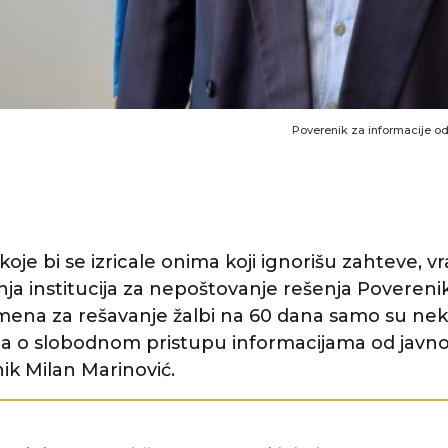
Poverenik za informacije od 
je bi se izricale onima koji ignorišu zahteve, v
ja institucija za nepoštovanje rešenja Poverenika,
mena za rešavanje žalbi na 60 dana samo su ne
 o slobodnom pristupu informacijama od javnog
ik Milan Marinović.