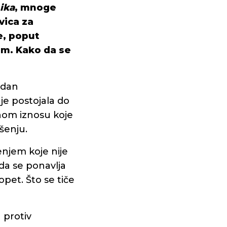
ika
, mnoge
vica za
e, poput
nim. Kako da se
edan
e postojala do
lnom iznosu koje
šenju.
enjem koje nije
da se ponavlja
pet. Što se tiče
 protiv