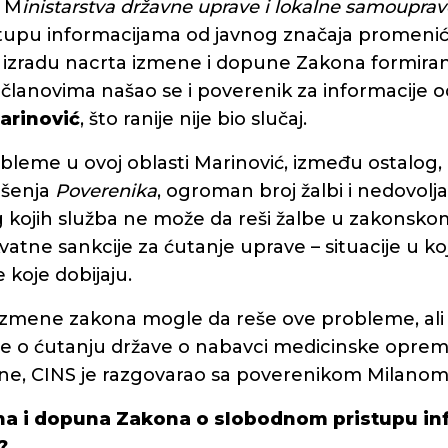
i M
inistarstva državne uprave i lokalne samouprav
upu informacijama od javnog značaja promeniće
 izradu nacrta izmene i dopune Zakona formira
članovima našao se i poverenik za informacije o
arinović
, što ranije nije bio slučaj.
leme u ovoj oblasti Marinović, između ostalog, i
ešenja
Poverenika
, ogroman broj žalbi i nedovolj
 kojih služba ne može da reši žalbe u zakonskom
atne sankcije za ćutanje uprave – situacije u kojo
 koje dobijaju.
 izmene zakona mogle da reše ove probleme, ali 
je o ćutanju države o nabavci medicinske opr
ne, CINS je razgovarao sa poverenikom Milanom
mena i dopuna Zakona o slobodnom pristupu i
?