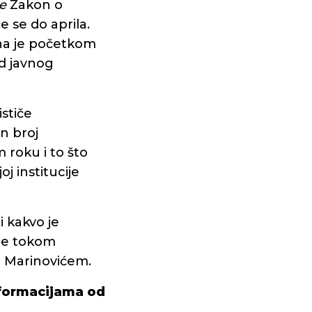
e
Zakon o
 se do aprila.
na je početkom
d javnog
stiče
an broj
 roku i to što
j institucije
i kakvo je
eme tokom
 Marinovićem.
nformacijama od