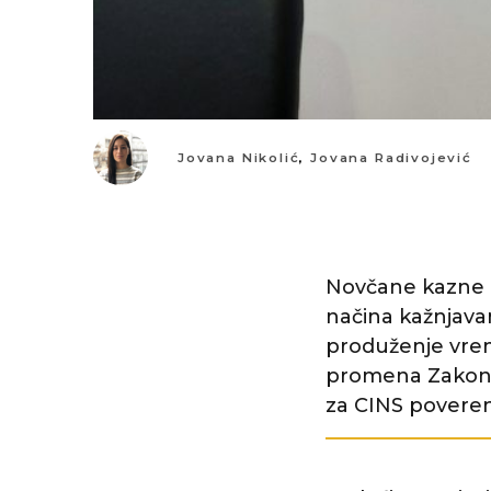
Jovana Nikolić
,
Jovana Radivojević
Novčane kazne ko
načina kažnjavan
produženje vre
promena Zakona
za CINS poveren