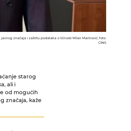
javnog značaja i zaštitu podataka o ličnosti Milan Marinović; foto:
CINS
raćanje starog
 ali i
ke od mogućih
 značaja, kaže