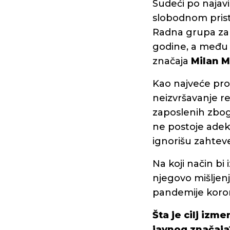
Sudeći po najav
slobodnom prist
Radna grupa za
godine, a među 
značaja
Milan M
Kao najveće prob
neizvršavanje r
zaposlenih zbog
ne postoje adekv
ignorišu zahteve
Na koji način bi
njegovo mišljen
pandemije koro
Šta je cilj iz
javnog značaja