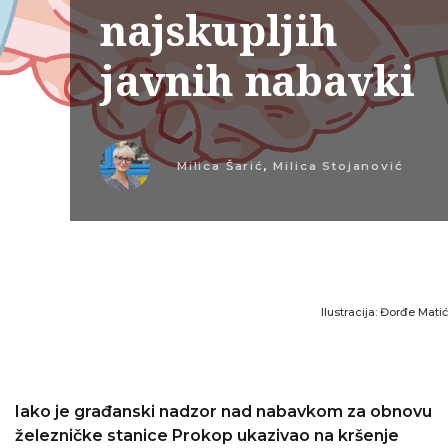
najskupljih
javnih nabavki
Milica Šarić
,
Milica Stojanović
Ilustracija: Đorđe Matić
Iako je građanski nadzor nad nabavkom za obnovu
železničke stanice Prokop ukazivao na kršenje