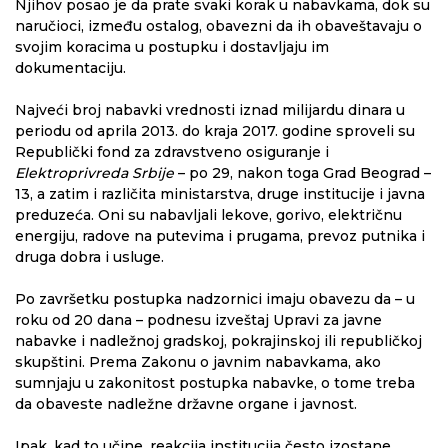
Njihov posao je da prate svaki korak u nabavkama, dok su
naručioci, između ostalog, obavezni da ih obaveštavaju o
svojim koracima u postupku i dostavljaju im
dokumentaciju.
Najveći broj nabavki vrednosti iznad milijardu dinara u
periodu od aprila 2013. do kraja 2017. godine sproveli su
Republički fond za zdravstveno osiguranje i
Elektroprivreda Srbije
– po 29, nakon toga Grad Beograd –
13, a zatim i različita ministarstva, druge institucije i javna
preduzeća. Oni su nabavljali lekove, gorivo, električnu
energiju, radove na putevima i prugama, prevoz putnika i
druga dobra i usluge.
Po završetku postupka nadzornici imaju obavezu da – u
roku od 20 dana – podnesu izveštaj Upravi za javne
nabavke i nadležnoj gradskoj, pokrajinskoj ili republičkoj
skupštini. Prema Zakonu o javnim nabavkama, ako
sumnjaju u zakonitost postupka nabavke, o tome treba
da obaveste nadležne državne organe i javnost.
Ipak, kad to učine, reakcija institucija često izostane.