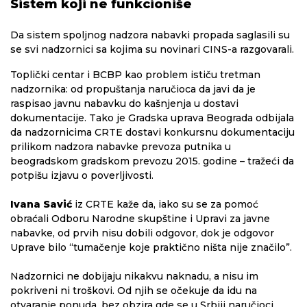
Sistem koji ne funkcioniše
Da sistem spoljnog nadzora nabavki propada saglasili su
se svi nadzornici sa kojima su novinari CINS-a razgovarali.
Toplički centar i BCBP kao problem ističu tretman
nadzornika: od propuštanja naručioca da javi da je
raspisao javnu nabavku do kašnjenja u dostavi
dokumentacije. Tako je Gradska uprava Beograda odbijala
da nadzornicima CRTE dostavi konkursnu dokumentaciju
prilikom nadzora nabavke prevoza putnika u
beogradskom gradskom prevozu 2015. godine – tražeći da
potpišu izjavu o poverljivosti.
Ivana Savić
iz CRTE kaže da, iako su se za pomoć
obraćali Odboru Narodne skupštine i Upravi za javne
nabavke, od prvih nisu dobili odgovor, dok je odgovor
Uprave bilo “tumačenje koje praktično ništa nije značilo”.
Nadzornici ne dobijaju nikakvu naknadu, a nisu im
pokriveni ni troškovi. Od njih se očekuje da idu na
otvaranje ponuda, bez obzira gde se u Srbiji naručioci