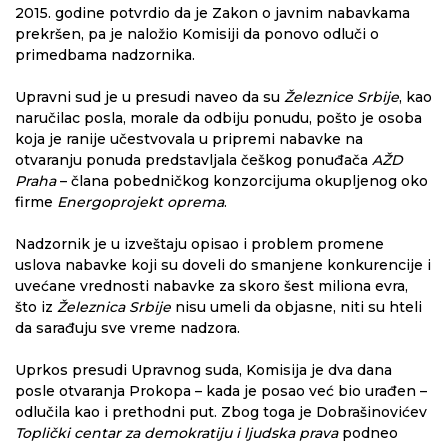
2015. godine potvrdio da je Zakon o javnim nabavkama
prekršen, pa je naložio Komisiji da ponovo odluči o
primedbama nadzornika.
Upravni sud je u presudi naveo da su
Železnice Srbije
, kao
naručilac posla, morale da odbiju ponudu, pošto je osoba
koja je ranije učestvovala u pripremi nabavke na
otvaranju ponuda predstavljala češkog ponuđača
AŽD
Praha
– člana pobedničkog konzorcijuma okupljenog oko
firme
Energoprojekt oprema
.
Nadzornik je u izveštaju opisao i problem promene
uslova nabavke koji su doveli do smanjene konkurencije i
uvećane vrednosti nabavke za skoro šest miliona evra,
što iz
Železnica Srbije
nisu umeli da objasne, niti su hteli
da sarađuju sve vreme nadzora.
Uprkos presudi Upravnog suda, Komisija je dva dana
posle otvaranja Prokopa – kada je posao već bio urađen –
odlučila kao i prethodni put. Zbog toga je Dobrašinovićev
Toplički centar za demokratiju i ljudska prava
podneo