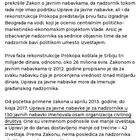
prekršile Zakon o javnim nabavkama, da nadzornik tokom
rada nije imao podršku Uprave za javne nabavke, ali i da
rekonstrukcija Prokopa predstavlja prvu fazu izgradnje
Beograda na vodi, koji je ocenio centralnim političko-
marketinško-ekonomskim projektom Vlade. Arsić je
izbacivanje nadzornika sa sednice objasnio time da se
nadzornik bavi politikom umesto izveštajem.
Prva faza rekonstrukcije Prokopa koštala je Srbiju tri
milijarde dinara, odnosno, oko 26 miliona evra. Zakonom o
javnim nabavkama iz 2012. godine propisano je da za
svaku nabavku čija je procenjena vrednost iznad milijardu
dinara, Uprava za javne nabavke mora da imenuje
građanskog nadzornika.
Od početka primene zakona u aprilu 2013. godine, do
kraja 2017,
Uprava za javne nabavke je za nadzornike u
130 javnih nabavki imenovala osam organizacija civilnog
društva
. One su vremenom podnosile sve manje izveštaja,
a Upravi je do danas dostavljeno manje od trećine – 42
izveštaja. Prema Zakonu, nema posledica za nadzornika