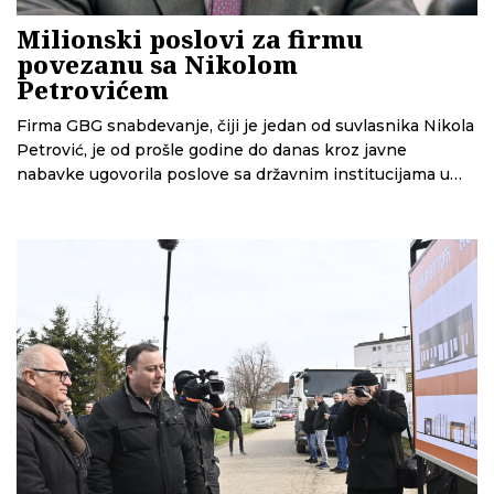
Milionski poslovi za firmu
povezanu sa Nikolom
Petrovićem
Firma GBG snabdevanje, čiji je jedan od suvlasnika Nikola
Petrović, je od prošle godine do danas kroz javne
nabavke ugovorila poslove sa državnim institucijama u
vrednosti od oko 6,3 miliona evra, pokazuju podaci koje je
analizirao CINS.