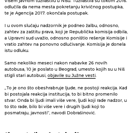
Višem javnom tužilaštvu u Nišu. Tužilaštva su tokom 2016.
odlučila da nema mesta pokretanju krivičnog postupka,
te je Agencija 2017. okončala postupak.
I u ovom slučaju nadzornik je podneo žalbu, odnosno,
zahtev za zaštitu prava, koji je Republička komisija odbila,
a Upravni sud uvažio, odnosno poništio rešenje Komisije i
vratio zahtev na ponovno odlučivanje. Komisija je donela
istu odluku.
Samo nekoliko meseci nakon nabavke 26 novih
autobusa, 10 je poslato u Beograd, umesto kojih su u Niš
stigli stari autobusi,
objavile su Južne vesti
.
„To je ono što obeshrabruje ljude, ne postoji reakcija. Kad
bi postojala reakcija institucija, to bi bitno promenilo
stvar. Onda bi ljudi imali više vere, ljudi koji rade nadzor, u
to što rade, bilo bi više vere i drugih ljudi koji to
posmatraju, javnosti“, navodi Dobrašinović.