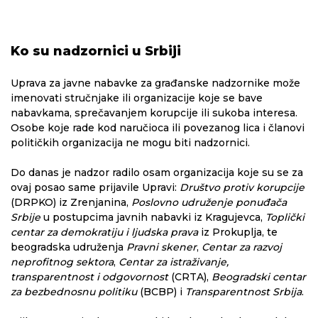
Ko su nadzornici u Srbiji
Uprava za javne nabavke za građanske nadzornike može
imenovati stručnjake ili organizacije koje se bave
nabavkama, sprečavanjem korupcije ili sukoba interesa.
Osobe koje rade kod naručioca ili povezanog lica i članovi
političkih organizacija ne mogu biti nadzornici.
Do danas je nadzor radilo osam organizacija koje su se za
ovaj posao same prijavile Upravi:
Društvo protiv korupcije
(DRPKO) iz Zrenjanina,
Poslovno udruženje ponuđača
Srbije
u postupcima javnih nabavki iz Kragujevca,
Toplički
centar za demokratiju i ljudska prava
iz Prokuplja, te
beogradska udruženja
Pravni skener
,
Centar za razvoj
neprofitnog sektora
,
Centar za istraživanje,
transparentnost i odgovornost
(CRTA),
Beogradski centar
za bezbednosnu politiku
(BCBP) i
Transparentnost Srbija
.