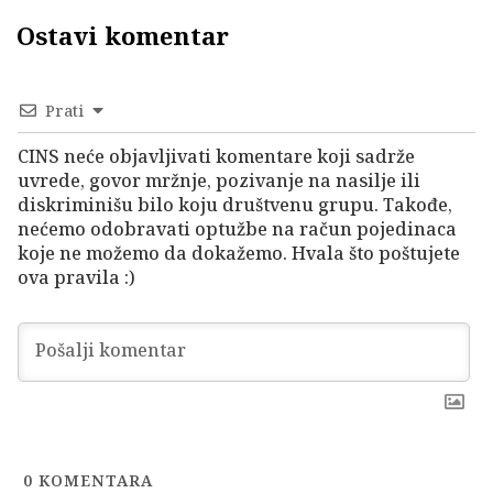
Ostavi komentar
Prati
CINS neće objavljivati komentare koji sadrže
uvrede, govor mržnje, pozivanje na nasilje ili
diskriminišu bilo koju društvenu grupu. Takođe,
nećemo odobravati optužbe na račun pojedinaca
koje ne možemo da dokažemo. Hvala što poštujete
ova pravila :)
0
KOMENTARA