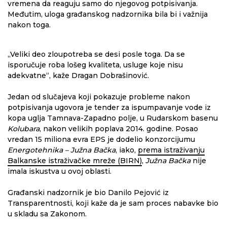
vremena da reaguju samo do njegovog potpisivanja.
Međutim, uloga građanskog nadzornika bila bi i važnija
nakon toga.
„Veliki deo zloupotreba se desi posle toga. Da se
isporučuje roba lošeg kvaliteta, usluge koje nisu
adekvatne“, kaže Dragan Dobrašinović.
Jedan od slučajeva koji pokazuje probleme nakon
potpisivanja ugovora je tender za ispumpavanje vode iz
kopa uglja Tamnava-Zapadno polje, u Rudarskom basenu
Kolubara
, nakon velikih poplava 2014. godine. Posao
vredan 15 miliona evra EPS je dodelio konzorcijumu
Energotehnika – Južna Bačka
, iako,
prema istraživanju
Balkanske istraživačke mreže (BIRN)
,
Južna Bačka
nije
imala iskustva u ovoj oblasti.
Građanski nadzornik je bio Danilo Pejović iz
Transparentnosti, koji kaže da je sam proces nabavke bio
u skladu sa Zakonom.