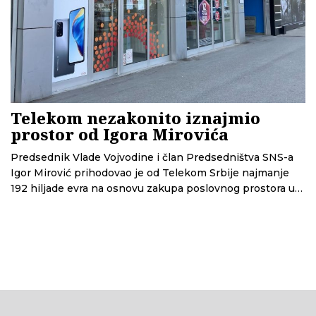
Telekom nezakonito iznajmio
prostor od Igora Mirovića
Predsednik Vlade Vojvodine i član Predsedništva SNS-a
Igor Mirović prihodovao je od Telekom Srbije najmanje
192 hiljade evra na osnovu zakupa poslovnog prostora u
centru Novog Sada. Skoro trećina od toga isplaćena mu je
pre nego što je poslovnica otvorena. Na osnovu
anonimne prijave u kojoj su iznete sumnje u
nezakonitost ovog posla tužilaštvo je dugo vodilo
predistražni postupak. Prijava je odbačena, a CINS je
grafički prikazao probleme u postupku i, prema rečima
našeg sagovornika, kršenje Zakona o javnim nabavkama.