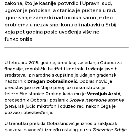
zakona, što je kasnije potvrdio i Upravni sud,
ugovor je potpisan, a stanica je puštena u rad.
Ignorisanje zamerki nadzornika samo je deo
problema u nezavisnoj kontroli nabavki u Srbiji –
koja pet godina posle uvođenja više ne
funkcioniše
U februaru 2015. godine, pred kraj zasedanja Odbora za
finansije, republički budžet i kontrolu trošenja javnih
sredstava, iz Narodne skupštine je udaljen građanski
nadzornik
Dragan Dobrašinović
. Dobrašinović je
predstavljao izveštaj o prvoj fazi rekonstrukcije
železničke stanice Prokop kada mu je
Veroljub Arsić
,
predsednik Odbora i poslanik
Srpske napredne stranke
(SNS), isključio mikrofon i oduzeo reč, nakon čega je
pozvao i obezbeđenje.
U trenutku prekida Dobrašinović je iznosio zaključak
nadzora, navodeći, između ostalog, da su
Železnice Srbije