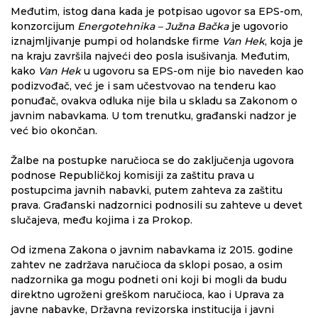
Međutim, istog dana kada je potpisao ugovor sa EPS-om,
konzorcijum
Energotehnika – Južna Bačka
je ugovorio
iznajmljivanje pumpi od holandske firme
Van Hek
, koja je
na kraju završila najveći deo posla isušivanja. Međutim,
kako
Van Hek
u ugovoru sa EPS-om nije bio naveden kao
podizvođač, već je i sam učestvovao na tenderu kao
ponuđač, ovakva odluka nije bila u skladu sa Zakonom o
javnim nabavkama. U tom trenutku, građanski nadzor je
već bio okončan.
Žalbe na postupke naručioca se do zaključenja ugovora
podnose Republičkoj komisiji za zaštitu prava u
postupcima javnih nabavki, putem zahteva za zaštitu
prava. Građanski nadzornici podnosili su zahteve u devet
slučajeva, među kojima i za Prokop.
Od izmena Zakona o javnim nabavkama iz 2015. godine
zahtev ne zadržava naručioca da sklopi posao, a osim
nadzornika ga mogu podneti oni koji bi mogli da budu
direktno ugroženi greškom naručioca, kao i Uprava za
javne nabavke, Državna revizorska institucija i javni