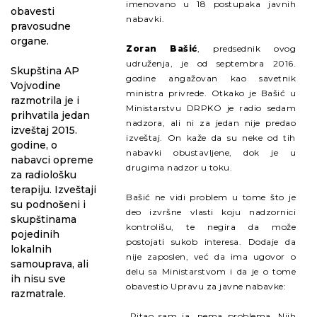
imenovano u 18 postupaka javnih
obavesti
nabavki.
pravosudne
organe.
Zoran Bašić
, predsednik ovog
udruženja, je od septembra 2016.
Skupština AP
godine angažovan kao savetnik
Vojvodine
ministra privrede. Otkako je Bašić u
razmotrila je i
Ministarstvu DRPKO je radio sedam
prihvatila jedan
nadzora, ali ni za jedan nije predao
izveštaj 2015.
izveštaj. On kaže da su neke od tih
godine, o
nabavki obustavljene, dok je u
nabavci opreme
drugima nadzor u toku.
za radiološku
terapiju. Izveštaji
Bašić ne vidi problem u tome što je
su podnošeni i
deo izvršne vlasti koju nadzornici
skupštinama
kontrolišu, te negira da može
pojedinih
postojati sukob interesa. Dodaje da
lokalnih
nije zaposlen, već da ima ugovor o
samouprava, ali
delu sa Ministarstvom i da je o tome
ih nisu sve
obavestio Upravu za javne nabavke:
razmatrale.
„Pitao sam ja, nema problema. Njih