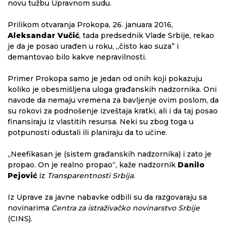
novu tužbu Upravnom sudu.
Prilikom otvaranja Prokopa, 26. januara 2016,
Aleksandar Vučić
, tada predsednik Vlade Srbije, rekao
je da je posao urađen u roku, „čisto kao suza” i
demantovao bilo kakve nepravilnosti.
Primer Prokopa samo je jedan od onih koji pokazuju
koliko je obesmišljena uloga građanskih nadzornika. Oni
navode da nemaju vremena za bavljenje ovim poslom, da
su rokovi za podnošenje izveštaja kratki, ali i da taj posao
finansiraju iz vlastitih resursa. Neki su zbog toga u
potpunosti odustali ili planiraju da to učine.
„Neefikasan je (sistem građanskih nadzornika) i zato je
propao. On je realno propao“, kaže nadzornik
Danilo
Pejović
iz
Transparentnosti Srbija
.
Iz Uprave za javne nabavke odbili su da razgovaraju sa
novinarima
Centra za istraživačko novinarstvo Srbije
(CINS).