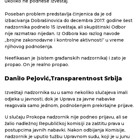
ukoliko ne podnese izveštaj.
Poseban problem predstavlja činjenica da je od
izbacivanja Dobrašinovića do decembra 2017. godine šest
nadzornika podnelo 15 izveštaja, ali skupštinski Odbor
nije razmatrao nijedan. Iz Odbora kao razlog navode
„brojne zakonodavne i kontrolne aktivnosti“ u vreme
njihovog podnošenja.
Neefikasan je (sistem građanskih nadzornika) i zato je
propao. On je realno propao.
Danilo Pejović,Transparentnost Srbija
Izveštaji nadzornika su u samo nekoliko slučajeva imali
odjeka u javnosti, dok je Uprava za javne nabavke
reagovala samo jednom, podnošenjem prekršajne prijave.
U slučaju Prokopa nadzornik nije podneo prijavu, ali se
žalio nadležnoj Republičkoj komisiji za zaštitu prava u
postupcima javnih nabavki. Nakon odbijanja Komisije,
nadzornik je uputio tužbu Upravnom sudu, koji je u junu