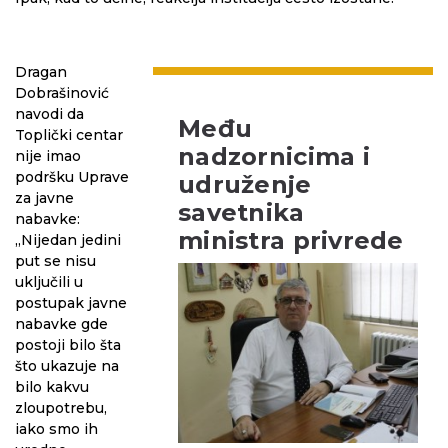
Dragan
Dobrašinović
navodi da
Među
Toplički centar
nadzornicima i
nije imao
podršku Uprave
udruženje
za javne
savetnika
nabavke:
ministra privrede
„Nijedan jedini
put se nisu
uključili u
postupak javne
nabavke gde
postoji bilo šta
što ukazuje na
bilo kakvu
zloupotrebu,
iako smo ih