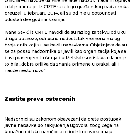
U BCBP-u navode da više ne rade nadzor, mada ih Uprava
i dalje imenuje. Iz CRTE su ulogu građanskog nadzornika
preuzeli u februaru 2014, ali su od nje u potpunosti
odustali dve godine kasnije.
Ivana Savić iz CRTE navodi da su razlog za takvu odluku
druge obaveze, odnosno nedostatak vremena malog
broja onih koji su se bavili nabavkama. Objašnjava da su
se za posao nadzornika prijavili kao organizacija koja se
bavi praćenjem trošenja budžetskih sredstava i da im je
to bila „dobra prilika da znanja primene u praksi, ali i
nauče nešto novo”.
Zaštita prava oštećenih
Nadzornici su zakonom obavezani da prate postupak
javne nabavke do zaključenja ugovora, zbog čega na
konačnu odluku naručioca o dodeli ugovora imaju