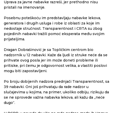
Uprava za javne nabavke razreši, jer prethodno nisu
pristali na imenovanje.
Posebnu poteškoću im predstavljaju nabavke lekova,
generatora i drugih usluga i robe iz oblasti za koje im
nedostaje stručnost. Transparentnost i CRTA su zbog
pojedinih nabavki tražili pomoć eksperata među svojim
prijateljima.
Dragan Dobrašinović je sa Topličkim centrom bio
nadzornik u 12 nabavki. Kaže da ljudi iz struke neće da se
prihvate ovog posla jer im može doneti probleme ili
pritiske, pri čemu je odgovornost velika, a vlastiti poslovi
mogu biti zapostavljeni.
Po broju dobijenih nadzora prednjači Transparentnost, sa
39 nabavki. Oni još prihvataju da rade nadzor u
slučajevima u kojima, na primer, ukoliko odbiju, rizikuju da
se ne sprovede važna nabavka lekova, ali kažu da „neće
dugo“.