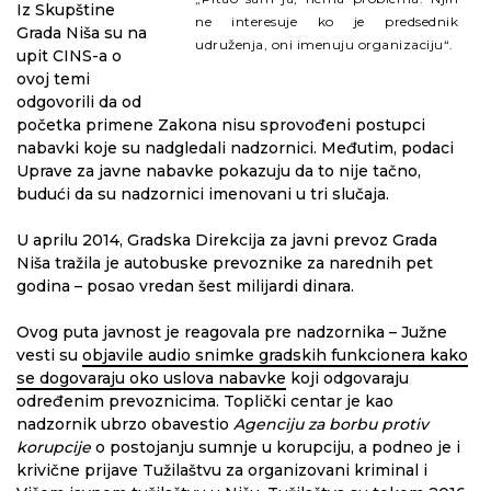
Iz Skupštine
ne interesuje ko je predsednik
Grada Niša su na
udruženja, oni imenuju organizaciju“.
upit CINS-a o
ovoj temi
odgovorili da od
početka primene Zakona nisu sprovođeni postupci
nabavki koje su nadgledali nadzornici. Međutim, podaci
Uprave za javne nabavke pokazuju da to nije tačno,
budući da su nadzornici imenovani u tri slučaja.
U aprilu 2014, Gradska Direkcija za javni prevoz Grada
Niša tražila je autobuske prevoznike za narednih pet
godina – posao vredan šest milijardi dinara.
Ovog puta javnost je reagovala pre nadzornika – Južne
vesti su
objavile audio snimke gradskih funkcionera kako
se dogovaraju oko uslova nabavke
koji odgovaraju
određenim prevoznicima. Toplički centar je kao
nadzornik ubrzo obavestio
Agenciju za borbu protiv
korupcije
o postojanju sumnje u korupciju, a podneo je i
krivične prijave Tužilaštvu za organizovani kriminal i