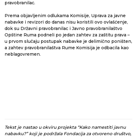
pravobranilac.
Prema objavljenim odlukama Komisije, Uprava za javne
nabavke i revizori do danas nisu koristili ovo ovlašćenje,
dok su Državni pravobranilac i Javno pravobranilaštvo
Opštine Ruma podneli po jedan zahtev za zaštitu prava –
u prvom slučaju postupak nabavke je delimično poništen,
a zahtev pravobranilaštva Rume Komisija je odbacila kao
neblagovremen.
Tekst je nastao u okviru projekta “Kako namestiti javnu
nabavku?” koji je podržala Fondacija za otvoreno društvo,