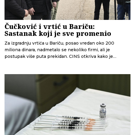
Čučković i vrtić u Bariču:
Sastanak koji je sve promenio
Za izgradnju vrtića u Bariču, posao vredan oko 200
miliona dinara, nadmetalo se nekoliko firmi, ali je
postupak više puta prekidan. CINS otkriva kako je
Miroslav Čučković, u to vreme predsednik opštine
Obrenovac, organizovao sastanak i promenio tok
nabavke. Više od godinu dana kasnije, roditelji i dalje
čekaju vrtić.