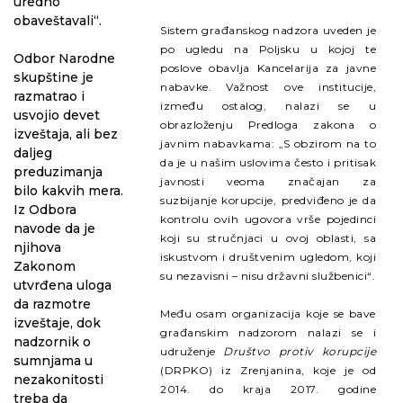
uredno
obaveštavali“.
Sistem građanskog nadzora uveden je
po ugledu na Poljsku u kojoj te
Odbor Narodne
poslove obavlja Kancelarija za javne
skupštine je
nabavke. Važnost ove institucije,
razmatrao i
između ostalog, nalazi se u
usvojio devet
obrazloženju Predloga zakona o
izveštaja, ali bez
javnim nabavkama: „S obzirom na to
daljeg
da je u našim uslovima često i pritisak
preduzimanja
javnosti veoma značajan za
bilo kakvih mera.
suzbijanje korupcije, predviđeno je da
Iz Odbora
kontrolu ovih ugovora vrše pojedinci
navode da je
koji su stručnjaci u ovoj oblasti, sa
njihova
iskustvom i društvenim ugledom, koji
Zakonom
su nezavisni – nisu državni službenici“.
utvrđena uloga
da razmotre
Među osam organizacija koje se bave
izveštaje, dok
građanskim nadzorom nalazi se i
nadzornik o
udruženje
Društvo protiv korupcije
sumnjama u
(DRPKO) iz Zrenjanina, koje je od
nezakonitosti
2014. do kraja 2017. godine
treba da