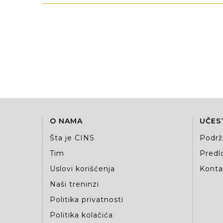
O NAMA
UČES
Šta je CINS
Podrž
Tim
Predlo
Uslovi korišćenja
Kontak
Naši treninzi
Politika privatnosti
Politika kolačića