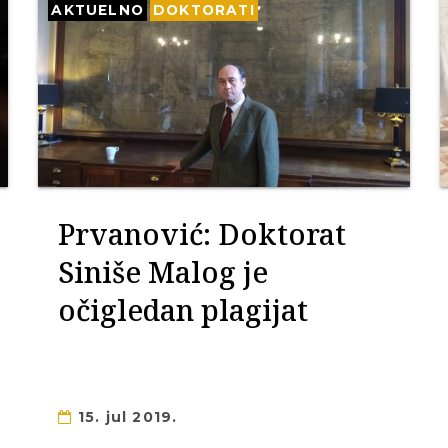
AKTUELNO
DOKTORATI
Prvanović: Doktorat
Siniše Malog je
očigledan plagijat
15. jul 2019.