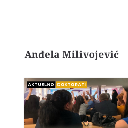
Anđela Milivojević
AKTUELNO
DOKTORATI