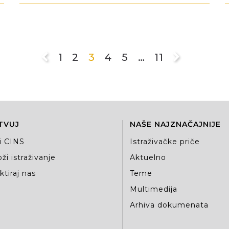
1
2
3
4
5
…
11
TVUJ
NAŠE NAJZNAČAJNIJE
i CINS
Istraživačke priče
ži istraživanje
Aktuelno
tiraj nas
Teme
Multimedija
Arhiva dokumenata