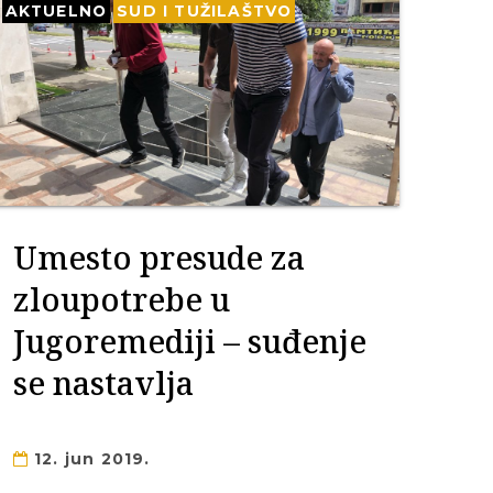
AKTUELNO
SUD I TUŽILAŠTVO
Umesto presude za
zloupotrebe u
Jugoremediji – suđenje
se nastavlja
12. jun 2019.