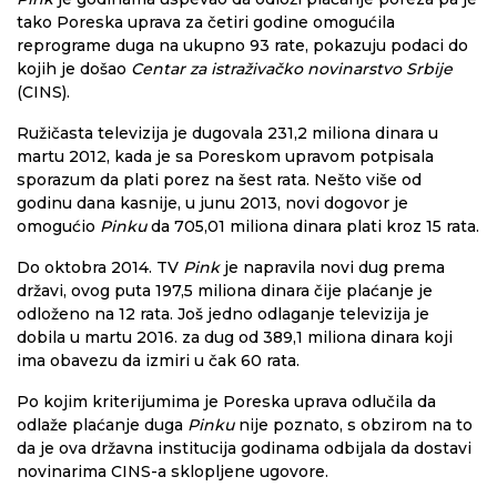
tako Poreska uprava za četiri godine omogućila
reprograme duga na ukupno 93 rate, pokazuju podaci do
kojih je došao
Centar za istraživačko novinarstvo Srbije
(CINS).
Ružičasta televizija je dugovala 231,2 miliona dinara u
martu 2012, kada je sa Poreskom upravom potpisala
sporazum da plati porez na šest rata. Nešto više od
godinu dana kasnije, u junu 2013, novi dogovor je
omogućio
Pinku
da 705,01 miliona dinara plati kroz 15 rata.
Do oktobra 2014. TV
Pink
je napravila novi dug prema
državi, ovog puta 197,5 miliona dinara čije plaćanje je
odloženo na 12 rata. Još jedno odlaganje televizija je
dobila u martu 2016. za dug od 389,1 miliona dinara koji
ima obavezu da izmiri u čak 60 rata.
Po kojim kriterijumima je Poreska uprava odlučila da
odlaže plaćanje duga
Pinku
nije poznato, s obzirom na to
da je ova državna institucija godinama odbijala da dostavi
novinarima CINS-a sklopljene ugovore.