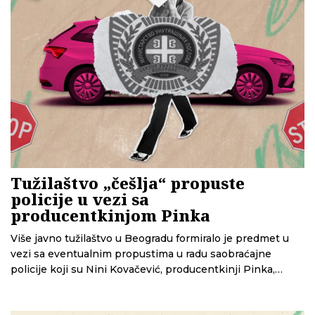
Tužilaštvo „češlja“ propuste
policije u vezi sa
producentkinjom Pinka
Više javno tužilaštvo u Beogradu formiralo je predmet u
vezi sa eventualnim propustima u radu saobraćajne
policije koji su Nini Kovačević, producentkinji Pinka,
omogućili da izbegne oduzimanje vozačke dozvole,
saznaje Centar za istraživačko novinarstvo Srbije (CINS).