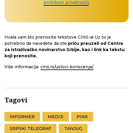
politikom privatnosti
.
Hvala vam što prenosite tekstove CINS-a! Uz to je
potrebno da navedete da ste
priču preuzeli od Centra
za istraživačko novinarstvo Srbije, kao i link ka tekstu
koji prenosite.
Više informacija:
cins.rs/uslovi-koriscenja/
Tagovi
INFORMER
MEDIJI
PINK
SRPSKI TELEGRAF
TANJUG