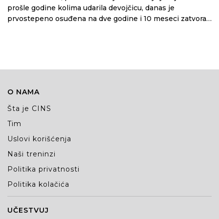
prošle godine kolima udarila devojčicu, danas je
prvostepeno osuđena na dve godine i 10 meseci zatvora,
saznaje CINS. Takođe joj je izrečena mera bezbednosti –
zabrana upravljanja motornim vozilom u trajanju od pet
godina.
O NAMA
Šta je CINS
Tim
Uslovi korišćenja
Naši treninzi
Politika privatnosti
Politika kolačića
UČESTVUJ