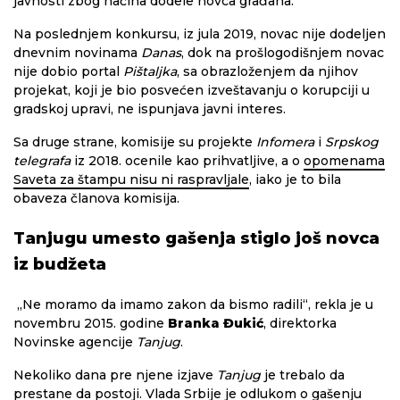
javnosti zbog načina dodele novca građana.
Na poslednjem konkursu, iz jula 2019, novac nije dodeljen
dnevnim novinama
Danas
, dok na prošlogodišnjem novac
nije dobio portal
Pištaljka
, sa obrazloženjem da njihov
projekat, koji je bio posvećen izveštavanju o korupciji u
gradskoj upravi, ne ispunjava javni interes.
Sa druge strane, komisije su projekte
Infomera
i
Srpskog
telegrafa
iz 2018. ocenile kao prihvatljive, a o
opomenama
Saveta za štampu nisu ni raspravljale
, iako je to bila
obaveza članova komisija.
Tanjugu umesto gašenja stiglo još novca
iz budžeta
„Ne moramo da imamo zakon da bismo radili“, rekla je u
novembru 2015. godine
Branka Đukić
, direktorka
Novinske agencije
Tanjug
.
Nekoliko dana pre njene izjave
Tanjug
je trebalo da
prestane da postoji. Vlada Srbije je odlukom o gašenju