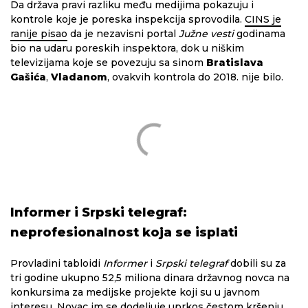
Da država pravi razliku među medijima pokazuju i
kontrole koje je poreska inspekcija sprovodila.
CINS je
ranije pisao
da je nezavisni portal
Južne vesti
godinama
bio na udaru poreskih inspektora, dok u niškim
televizijama koje se povezuju sa sinom
Bratislava
Gašića
,
Vladanom
, ovakvih kontrola do 2018. nije bilo.
Informer i Srpski telegraf:
neprofesionalnost koja se isplati
Provladini tabloidi
Informer
i
Srpski telegraf
dobili su za
tri godine ukupno 52,5 miliona dinara državnog novca na
konkursima za medijske projekte koji su u javnom
interesu. Novac im se dodeljuje uprkos čestom kršenju