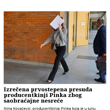
pratio ovaj slučaj i otkrio da Kovačević te večeri možda ne
bi bi bila za volanom da sistem ranije nije zakazao. U
novoj priči čitajte šta se sve izdešavalo od trenutka
nesreće do donošenja prvostepene presude.
Izrečena prvostepena presuda
producentkinji Pinka zbog
saobraćajne nesreće
Nina Kovačević, producentkinja Pinka koja je u junu