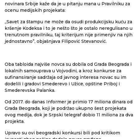
novinara Srbije kaže da je u pitanju mana u Pravilniku za
ocenu medijskih projekata:
„Savet za štampu ne može da osudi produkcijsku kuću za
kršenje Kodeksa i to je nešto što je ostalo neregulisano u
trenutnom pravilniku, taj kriterijum nije primenjiv na njih
jednostavno”, objašnjava Filipović Stevanović.
Oba tabloida najviše novca su dobila od Grada Beograda i
lokalnih samouprava u Vojvodini, a kroz konkurse za
sufinansiranje sadržaja od javnog interesa novac su im
dodelili i gradovi Smederevo i Užice, opštine Priboj i
Smederevska Palanka.
Od 2017. do danas Informer je primio 17 miliona dinara od
Grada Beograda, koji je podržao ukupno šest projekata
ovog medija, dok je Srpski telegraf dobio 11 miliona za dva
projekta.
Upravo su ovi beogradski konkursi bili pod kritikom