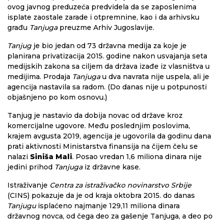
ovog javnog preduzeća predvidela da se zaposlenima
isplate zaostale zarade i otpremnine, kao i da arhivsku
građu
Tanjuga
preuzme Arhiv Jugoslavije.
Tanjug
je bio jedan od 73 državna medija za koje je
planirana privatizacija 2015. godine nakon usvajanja seta
medijskih zakona sa ciljem da država izađe iz vlasništva u
medijima. Prodaja
Tanjuga
u dva navrata nije uspela, ali je
agencija nastavila sa radom. (Do danas nije u potpunosti
objašnjeno po kom osnovu.)
Tanjug je nastavio da dobija novac od države kroz
komercijalne ugovore. Među poslednjim poslovima,
krajem avgusta 2019, agencija je ugovorila da godinu dana
prati aktivnosti Ministarstva finansija na čijem čelu se
nalazi
Siniša Mali
. Posao vredan 1,6 miliona dinara nije
jedini prihod
Tanjuga
iz državne kase.
Istraživanje
Centra za istraživačko novinarstvo Srbije
(CINS) pokazuje da je od kraja oktobra 2015. do danas
Tanjugu
isplaćeno najmanje 129,11 miliona dinara
državnog novca, od čega deo za gašenje Tanjuga, a deo po