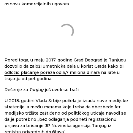
osnovu komercijalnih ugovora.
Pored toga, u maju 2017. godine Grad Beograd je Tanjugu
dozvolio da založi umetnička dela u korist Grada kako bi
odložio plaćanje poreza od 5,7 miliona dinara
na rate u
trajanju od pet godina.
Rešenje za
Tanjug
još uvek se traži.
U 2018. godini Vlada Srbije počela je izradu nove medijske
strategije, a među merama koje treba da obezbede fer
medijsko tržište zaštićeno od političkog uticaja navodi se
da je potrebno „bez odlaganja podneti registracionu
prijavu za brisanje JP Novinska agencija Tanjug iz
registra privrednih društava“.