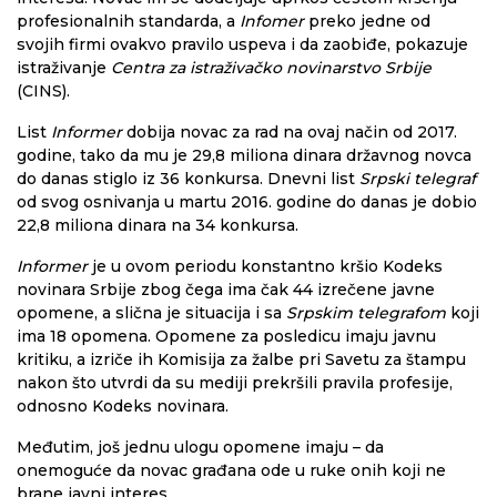
profesionalnih standarda, a
Infomer
preko jedne od
svojih firmi ovakvo pravilo uspeva i da zaobiđe, pokazuje
istraživanje
Centra za istraživačko novinarstvo Srbije
(CINS).
List
Informer
dobija novac za rad na ovaj način od 2017.
godine, tako da mu je 29,8 miliona dinara državnog novca
do danas stiglo iz 36 konkursa. Dnevni list
Srpski telegraf
od svog osnivanja u martu 2016. godine do danas je dobio
22,8 miliona dinara na 34 konkursa.
Informer
je u ovom periodu konstantno kršio Kodeks
novinara Srbije zbog čega ima čak 44 izrečene javne
opomene, a slična je situacija i sa
Srpskim telegrafom
koji
ima 18 opomena. Opomene za posledicu imaju javnu
kritiku, a izriče ih Komisija za žalbe pri Savetu za štampu
nakon što utvrdi da su mediji prekršili pravila profesije,
odnosno Kodeks novinara.
Međutim, još jednu ulogu opomene imaju – da
onemoguće da novac građana ode u ruke onih koji ne
brane javni interes.