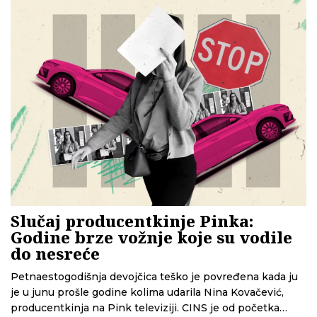
Slučaj producentkinje Pinka:
Godine brze vožnje koje su vodile
do nesreće
Petnaestogodišnja devojčica teško je povređena kada ju
je u junu prošle godine kolima udarila Nina Kovačević,
producentkinja na Pink televiziji. CINS je od početka