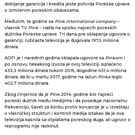
dobijanje garancija i kredita jeste potvrda Poreske uprave
o izmirenim poreskim obavezama.
Međutim, te godine se
Pink international company
–
vlasnik TV
Pink
– našla na spisku najvećih poreskih
dužnika Poreske uprave. Tri dana pre sklapanja ugovora o
garanciji, ružičasta televizija je dugovala 197,5 miliona
dinara.
AOFI je i narednih godina sklapala ugovore sa
Pinkom
i
po osnovu nekakvog izvoza je ovoj televiziji isplaćeno
433,3 miliona dinara tokom 2015, dogodine 431,4 miliona
dinara, da bi u martu 2017. godine na račun
Pinka
leglo
402,7 miliona dinara.
Zbog činjenice da je
Pink
2014. godine bio najveći
poreski dužnik među medijima i da poseduje nacionalnu
frekvenciju, Savet za borbu protiv korupcije je u Izveštaju
o vlasničkoj strukturi i kontroli medija istakao da je ova
televizija kasnila sa otplatama poreskog duga, ali ugovor o
reprogramu nije raskinut.