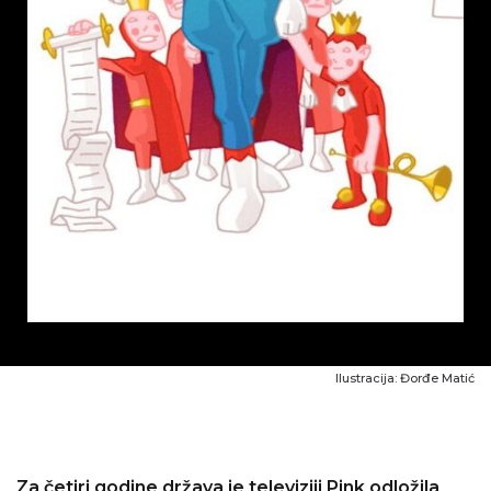
Ilustracija: Đorđe Matić
Za četiri godine država je televiziji Pink odložila