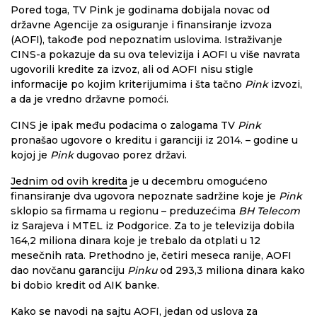
Pored toga, TV Pink je godinama dobijala novac od
državne Agencije za osiguranje i finansiranje izvoza
(AOFI), takođe pod nepoznatim uslovima. Istraživanje
CINS-a pokazuje da su ova televizija i AOFI u više navrata
ugovorili kredite za izvoz, ali od AOFI nisu stigle
informacije po kojim kriterijumima i šta tačno
Pink
izvozi,
a da je vredno državne pomoći.
CINS je ipak među podacima o zalogama TV
Pink
pronašao ugovore o kreditu i garanciji iz 2014. – godine u
kojoj je
Pink
dugovao porez državi.
Jednim od ovih kredita
je u decembru omogućeno
finansiranje dva ugovora nepoznate sadržine koje je
Pink
sklopio sa firmama u regionu – preduzećima
BH Telecom
iz Sarajeva i MTEL iz Podgorice. Za to je televizija dobila
164,2 miliona dinara koje je trebalo da otplati u 12
mesečnih rata. Prethodno je, četiri meseca ranije, AOFI
dao novčanu garanciju
Pinku
od 293,3 miliona dinara kako
bi dobio kredit od AIK banke.
Kako se navodi na sajtu AOFI, jedan od uslova za