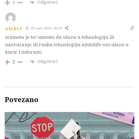
Odgovori
0
alobre
07. nov 2019. 16:59
sramota je to! umesto da ulazu u tehnologiju ili
naoruzanje ili rusku tehnologiju ambilife oni ulazu u
kurir i inforam!
Odgovori
2
Povezano