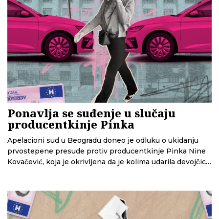
Ponavlja se suđenje u slučaju
producentkinje Pinka
Apelacioni sud u Beogradu doneo je odluku o ukidanju
prvostepene presude protiv producentkinje Pinka Nine
Kovačević, koja je okrivljena da je kolima udarila devojčicu
nadomak pešačkog prelaza.