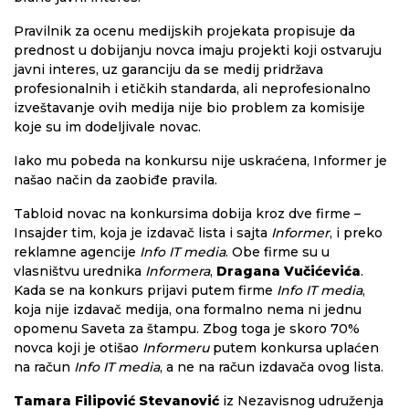
Pravilnik za ocenu medijskih projekata propisuje da
prednost u dobijanju novca imaju projekti koji ostvaruju
javni interes, uz garanciju da se medij pridržava
profesionalnih i etičkih standarda, ali neprofesionalno
izveštavanje ovih medija nije bio problem za komisije
koje su im dodeljivale novac.
Iako mu pobeda na konkursu nije uskraćena, Informer je
našao način da zaobiđe pravila.
Tabloid novac na konkursima dobija kroz dve firme –
Insajder tim, koja je izdavač lista i sajta
Informer
, i preko
reklamne agencije
Info IT media
. Obe firme su u
vlasništvu urednika
Informera
,
Dragana Vučićevića
.
Kada se na konkurs prijavi putem firme
Info IT media
,
koja nije izdavač medija, ona formalno nema ni jednu
opomenu Saveta za štampu. Zbog toga je skoro 70%
novca koji je otišao
Informeru
putem konkursa uplaćen
na račun
Info IT media
, a ne na račun izdavača ovog lista.
Tamara Filipović Stevanović
iz Nezavisnog udruženja