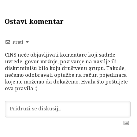
Ostavi komentar
Prati
CINS neće objavljivati komentare koji sadrže
uvrede, govor mržnje, pozivanje na nasilje ili
diskriminišu bilo koju društvenu grupu. Takođe,
nećemo odobravati optužbe na račun pojedinaca
koje ne možemo da dokažemo. Hvala što poštujete
ova pravila :)