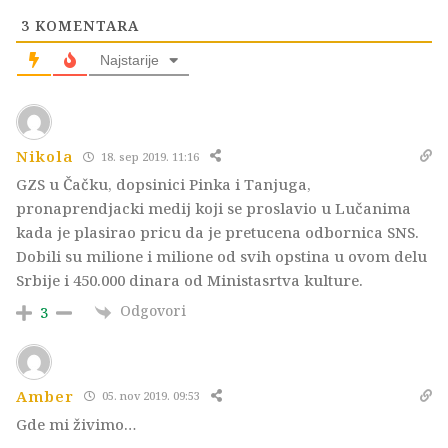
3
KOMENTARA
Najstarije
Nikola
18. sep 2019. 11:16
GZS u Čačku, dopsinici Pinka i Tanjuga,
pronaprendjacki medij koji se proslavio u Lučanima
kada je plasirao pricu da je pretucena odbornica SNS.
Dobili su milione i milione od svih opstina u ovom delu
Srbije i 450.000 dinara od Ministasrtva kulture.
Odgovori
3
Amber
05. nov 2019. 09:53
Gde mi živimo…