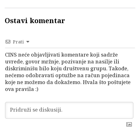
Ostavi komentar
Prati
CINS neće objavljivati komentare koji sadrže
uvrede, govor mržnje, pozivanje na nasilje ili
diskriminišu bilo koju društvenu grupu. Takođe,
nećemo odobravati optužbe na račun pojedinaca
koje ne možemo da dokažemo. Hvala što poštujete
ova pravila :)