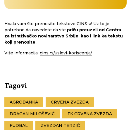
Hvala vam što prenosite tekstove CINS-a! Uz to je
potrebno da navedete da ste
priču preuzeli od Centra
za istraživačko novinarstvo Srbije, kao i link ka tekstu
koji prenosite.
Više informacija:
cins.rs/uslovi-koriscenja/
Tagovi
AGROBANKA
CRVENA ZVEZDA
DRAGAN MILOŠEVIĆ
FK CRVENA ZVEZDA
FUDBAL
ZVEZDAN TERZIĆ