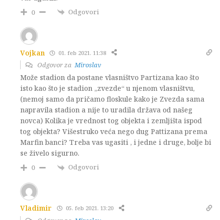
Odgovori
0
Vojkan
01. feb 2021. 11:38
Odgovor za
Miroslav
Može stadion da postane vlasništvo Partizana kao što
isto kao što je stadion „zvezde“ u njenom vlasništvu,
(nemoj samo da pričamo floskule kako je Zvezda sama
napravila stadion a nije to uradila država od našeg
novca) Kolika je vrednost tog objekta i zemljišta ispod
tog objekta? Višestruko veća nego dug Pattizana prema
Marfin banci? Treba vas ugasiti , i jedne i druge, bolje bi
se živelo sigurno.
Odgovori
0
Vladimir
05. feb 2021. 13:20