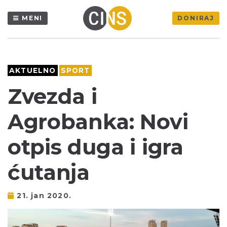
MENI
DONIRAJ
AKTUELNO
SPORT
Zvezda i
Agrobanka: Novi
otpis duga i igra
ćutanja
21. jan 2020.