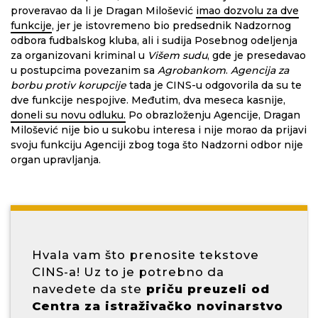
proveravao da li je Dragan Milošević
imao dozvolu za dve
funkcije
, jer je istovremeno bio predsednik Nadzornog
odbora fudbalskog kluba, ali i sudija Posebnog odeljenja
za organizovani kriminal u
Višem sudu
, gde je presedavao
u postupcima povezanim sa
Agrobankom
.
Agencija za
borbu protiv korupcije
tada je CINS-u odgovorila da su te
dve funkcije nespojive. Međutim, dva meseca kasnije,
doneli su novu odluku.
Po obrazloženju Agencije, Dragan
Milošević nije bio u sukobu interesa i nije morao da prijavi
svoju funkciju Agenciji zbog toga što Nadzorni odbor nije
organ upravljanja.
Hvala vam što prenosite tekstove
CINS-a! Uz to je potrebno da
navedete da ste
priču preuzeli od
Centra za istraživačko novinarstvo