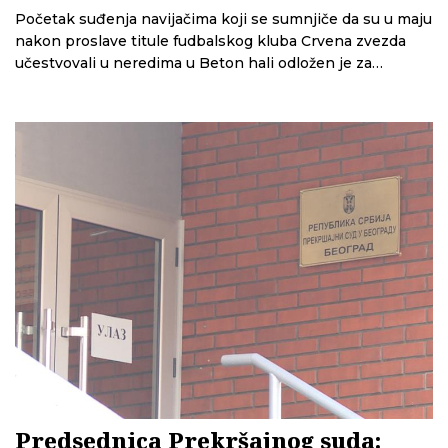
Početak suđenja navijačima koji se sumnjiče da su u maju
nakon proslave titule fudbalskog kluba Crvena zvezda
učestvovali u neredima u Beton hali odložen je za
oktobar.
Predsednica Prekršajnog suda: