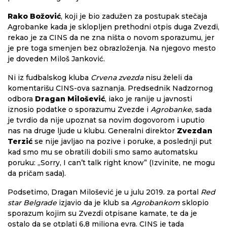
Rako Božović
, koji je bio zadužen za postupak stečaja
Agrobanke kada je sklopljen prethodni otpis duga Zvezdi,
rekao je za CINS da ne zna ništa o novom sporazumu, jer
je pre toga smenjen bez obrazloženja. Na njegovo mesto
je doveden Miloš Janković.
Ni iz fudbalskog kluba
Crvena zvezda
nisu želeli da
komentarišu CINS-ova saznanja. Predsednik Nadzornog
odbora
Dragan Milošević
, iako je ranije u javnosti
iznosio podatke o sporazumu Zvezde i
Agrobanke
, sada
je tvrdio da nije upoznat sa novim dogovorom i uputio
nas na druge ljude u klubu. Generalni direktor
Zvezdan
Terzić
se nije javljao na pozive i poruke, a poslednji put
kad smo mu se obratili dobili smo samo automatsku
poruku: „Sorry, I can’t talk right know” (Izvinite, ne mogu
da pričam sada).
Podsetimo, Dragan Milošević je u julu 2019. za portal
Red
star Belgrade
izjavio da je klub sa
Agrobankom
sklopio
sporazum kojim su Zvezdi otpisane kamate, te da je
ostalo da se otplati 6,8 miliona evra. CINS je tada