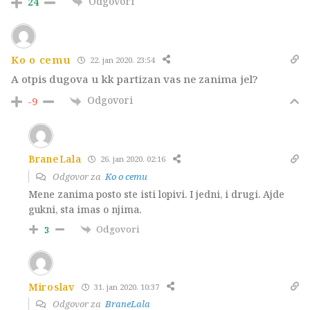
Odgovori
24
Ko o cemu
22. jan 2020. 23:54
A otpis dugova u kk partizan vas ne zanima jel?
Odgovori
-9
BraneLala
26. jan 2020. 02:16
Odgovor za
Ko o cemu
Mene zanima posto ste isti lopivi. I jedni, i drugi. Ajde
gukni, sta imas o njima.
Odgovori
3
Miroslav
31. jan 2020. 10:37
Odgovor za
BraneLala