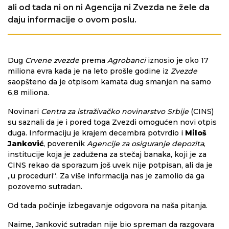
ali od tada ni on ni Agencija ni Zvezda ne žele da
daju informacije o ovom poslu.
Dug
Crvene zvezde
prema
Agrobanci
iznosio je oko 17
miliona evra kada je na leto prošle godine iz
Zvezde
saopšteno da je otpisom kamata dug smanjen na samo
6,8 miliona.
Novinari
Centra za istraživačko novinarstvo Srbije
(CINS)
su saznali da je i pored toga Zvezdi omogućen novi otpis
duga. Informaciju je krajem decembra potvrdio i
Miloš
Janković
, poverenik
Agencije za osiguranje depozita
,
institucije koja je zadužena za stečaj banaka, koji je za
CINS rekao da sporazum još uvek nije potpisan, ali da je
„u proceduri“. Za više informacija nas je zamolio da ga
pozovemo sutradan.
Od tada počinje izbegavanje odgovora na naša pitanja.
Naime, Janković sutradan nije bio spreman da razgovara