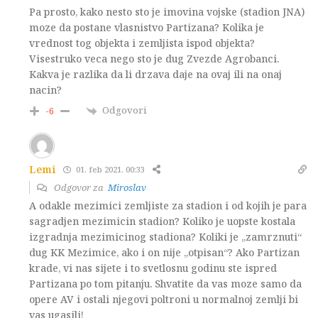
Pa prosto, kako nesto sto je imovina vojske (stadion JNA)
moze da postane vlasnistvo Partizana? Kolika je
vrednost tog objekta i zemljista ispod objekta?
Visestruko veca nego sto je dug Zvezde Agrobanci.
Kakva je razlika da li drzava daje na ovaj ili na onaj
nacin?
Odgovori
-6
Lemi
01. feb 2021. 00:33
Odgovor za
Miroslav
A odakle mezimici zemljiste za stadion i od kojih je para
sagradjen mezimicin stadion? Koliko je uopste kostala
izgradnja mezimicinog stadiona? Koliki je „zamrznuti“
dug KK Mezimice, ako i on nije „otpisan“? Ako Partizan
krade, vi nas sijete i to svetlosnu godinu ste ispred
Partizana po tom pitanju. Shvatite da vas moze samo da
opere AV i ostali njegovi poltroni u normalnoj zemlji bi
vas ugasili!