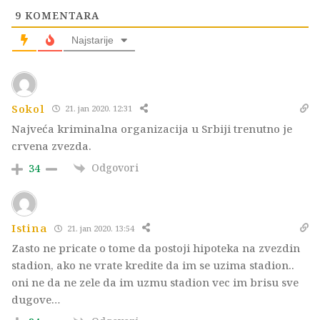
9
KOMENTARA
Najstarije
Sokol
21. jan 2020. 12:31
Najveća kriminalna organizacija u Srbiji trenutno je
crvena zvezda.
Odgovori
34
Istina
21. jan 2020. 13:54
Zasto ne pricate o tome da postoji hipoteka na zvezdin
stadion, ako ne vrate kredite da im se uzima stadion..
oni ne da ne zele da im uzmu stadion vec im brisu sve
dugove…