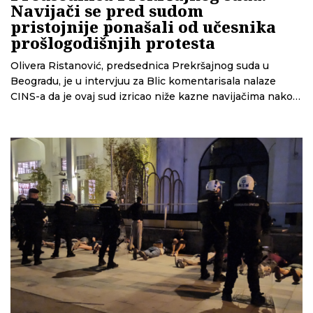
Navijači se pred sudom
pristojnije ponašali od učesnika
prošlogodišnjih protesta
Olivera Ristanović, predsednica Prekršajnog suda u
Beogradu, je u intervjuu za Blic komentarisala nalaze
CINS-a da je ovaj sud izricao niže kazne navijačima nakon
nereda u Beton hali, nego učesnicima prošlogodišnjih
protesta.