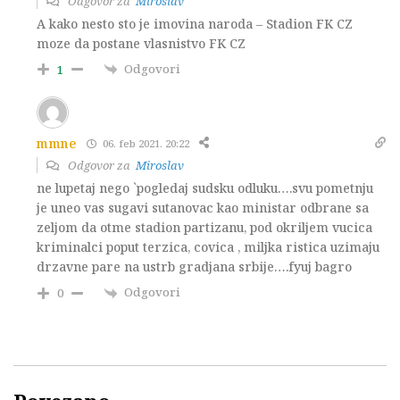
Odgovor za
Miroslav
A kako nesto sto je imovina naroda – Stadion FK CZ
moze da postane vlasnistvo FK CZ
Odgovori
1
mmne
06. feb 2021. 20:22
Odgovor za
Miroslav
ne lupetaj nego `pogledaj sudsku odluku….svu pometnju
je uneo vas sugavi sutanovac kao ministar odbrane sa
zeljom da otme stadion partizanu, pod okriljem vucica
kriminalci poput terzica, covica , miljka ristica uzimaju
drzavne pare na ustrb gradjana srbije….fyuj bagro
Odgovori
0