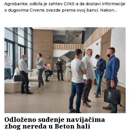
Agrobanke, odbila je zahtev CINS-a da dostavi informacije
o dugovima Crvene zvezde prema ovoj banci. Nakon
godinu i po dana čekanja i reakcije Poverenika, Agencija
ne želi da dostavi tražene informacije pod izgovorom da je
u pitanju poslovna, odnosno bankarska tajna.
Odloženo suđenje navijačima
zbog nereda u Beton hali