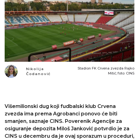
Stadion FK Crvena zvezda Rajko
Nikolija
Mitić; foto: CINS
Čodanović
Višemilionski dug koji fudbalski klub Crvena
zvezda ima prema Agrobanci ponovo će biti
smanjen, saznaje CINS. Poverenik Agencije za
osiguranje depozita Miloš Janković potvrdio je za
CINS u decembru da je ovaj sporazum u proceduri,