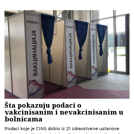
dijabetesa. Ono što nije rečeno je da za dijabetes nema
leka, i da nagli prekid terapije može da ozbiljno ugrozi već
narušeno zdravlje.
Šta pokazuju podaci o
vakcinisanim i nevakcinisanim u
bolnicama
Podaci koje je CINS dobio iz 21 zdravstvene ustanove