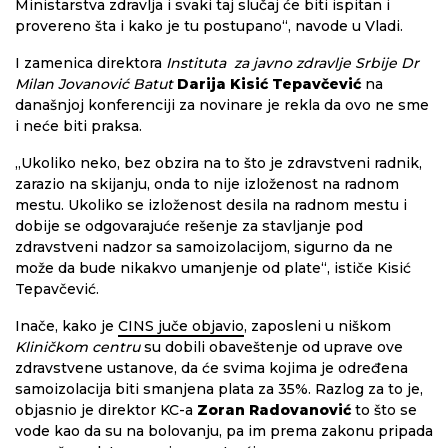
Ministarstva zdravlja i svaki taj slučaj će biti ispitan i
provereno šta i kako je tu postupano“, navode u Vladi.
I zamenica direktora
Instituta za javno zdravlje Srbije Dr
Milan Jovanović Batut
Darija Kisić Tepavčević
na
današnjoj konferenciji za novinare je rekla da ovo ne sme
i neće biti praksa.
„Ukoliko neko, bez obzira na to što je zdravstveni radnik,
zarazio na skijanju, onda to nije izloženost na radnom
mestu. Ukoliko se izloženost desila na radnom mestu i
dobije se odgovarajuće rešenje za stavljanje pod
zdravstveni nadzor sa samoizolacijom, sigurno da ne
može da bude nikakvo umanjenje od plate“, ističe Kisić
Tepavčević.
Inače, kako je
CINS juče objavio
, zaposleni u niškom
Kliničkom centru
su dobili obaveštenje od uprave ove
zdravstvene ustanove, da će svima kojima je određena
samoizolacija biti smanjena plata za 35%. Razlog za to je,
objasnio je direktor KC-a
Zoran Radovanović
to što se
vode kao da su na bolovanju, pa im prema zakonu pripada