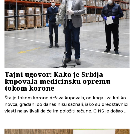
Tajni ugovor: Kako je Srbija
kupovala medicinsku opremu
tokom korone
Šta je tokom korone država kupovala, od koga i za koliko
novca, građani do danas nisu saznali, iako su predstavnici
vlasti najavljivali da će im položiti račune. CINS je došao do
jednog od ugovora vrednog 64 miliona evra koji pokazuje
kako su poslovi sklapani i kako je Vlada skrajnula Zakon o
javnim nabavkama.