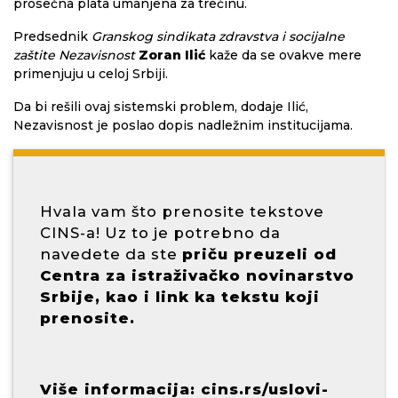
prosečna plata umanjena za trećinu.
Predsednik
Granskog sindikata zdravstva i socijalne
zaštite Nezavisnost
Zoran Ilić
kaže da se ovakve mere
primenjuju u celoj Srbiji.
Da bi rešili ovaj sistemski problem, dodaje Ilić,
Nezavisnost je poslao dopis nadležnim institucijama.
Hvala vam što prenosite tekstove
CINS-a! Uz to je potrebno da
navedete da ste
priču preuzeli od
Centra za istraživačko novinarstvo
Srbije, kao i link ka tekstu koji
prenosite.
Više informacija:
cins.rs/uslovi-