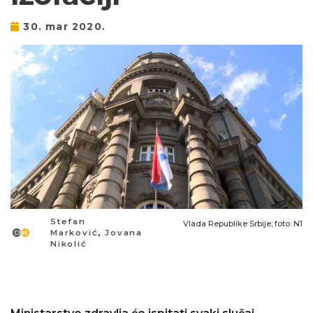
30. mar 2020.
Stefan
Vlada Republike Srbije; foto: N1
Marković
,
Jovana
Nikolić