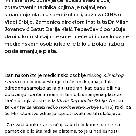
Ministarstvo zdravlja će ispitati svaki slučaj
zdravstvenih radnika kojima je najavljeno
smanjenje plata u samoizolaciji, kažu za CINS u
Vladi Srbije. Zamenica direktora Instituta Dr Milan
Jovanović Batut Darija Kisić Tepavčević poručuje
da ni u kom slučaju ne sme i neće biti pravilo da se
medicinskom osoblju koje je bilo u izolaciji zbog
posla smanjuje plata.
Dan nakon što je medicinsko osoblje niškog
Kliničkog
centra
dobilo obaveštenje da će oni kojima je bila
određena samoizolacija biti tretirani kao da su bili na
bolovanju i da će im samim tim biti smanjena plata za
trećinu, oglasili su se iz
Vlade Republike Srbije
. Oni su
za
Centar za istraživačko novinarstvo Srbije
(CINS) rekli da
će Ministarstvo zdravlja ispitati svaki od tih slučajeva.
„Za svaki konkretan slučaj, kako bilo kome padne na
pamet da bilo šta radi sa platama, to je u nadležnosti