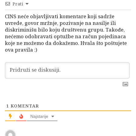
Prati
CINS neće objavljivati komentare koji sadrže
uvrede, govor mržnje, pozivanje na nasilje ili
diskriminišu bilo koju društvenu grupu. Takođe,
nećemo odobravati optužbe na račun pojedinaca
koje ne možemo da dokažemo. Hvala što poštujete
ova pravila :)
1
KOMENTAR
Najstarije