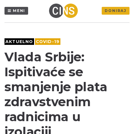
MENI
DONIRAJ
AKTUELNO
COVID-19
Vlada Srbije:
Ispitivaće se
smanjenje plata
zdravstvenim
radnicima u
izolaciji