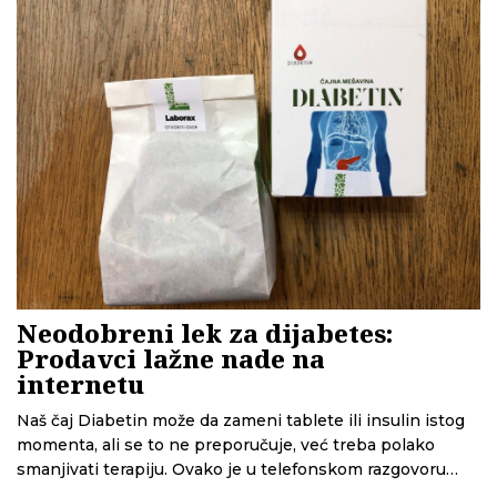
Neodobreni lek za dijabetes:
Prodavci lažne nade na
internetu
Naš čaj Diabetin može da zameni tablete ili insulin istog
momenta, ali se to ne preporučuje, već treba polako
smanjivati terapiju. Ovako je u telefonskom razgovoru
novinarki CINS-a preporučen čaj Diabetin protiv