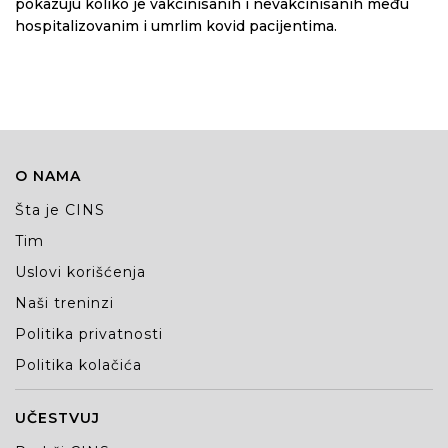
pokazuju koliko je vakcinisanih i nevakcinisanih među
hospitalizovanim i umrlim kovid pacijentima.
O NAMA
Šta je CINS
Tim
Uslovi korišćenja
Naši treninzi
Politika privatnosti
Politika kolačića
UČESTVUJ