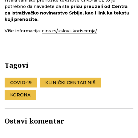
Hvala vam što prenosite tekstove CINS-a! Uz to je
potrebno da navedete da ste
priču preuzeli od Centra
za istraživačko novinarstvo Srbije, kao i link ka tekstu
koji prenosite.
Više informacija:
cins.rs/uslovi-koriscenja/
Tagovi
COVID-19
KLINIČKI CENTAR NIŠ
KORONA
Ostavi komentar