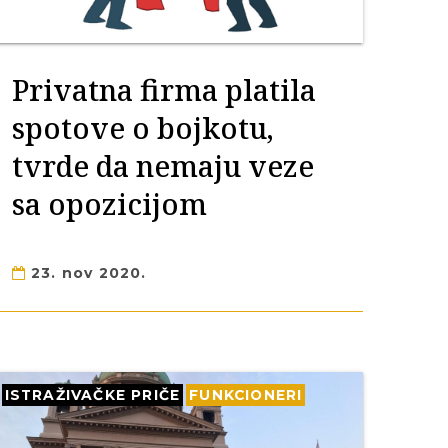
Privatna firma platila
spotove o bojkotu,
tvrde da nemaju veze
sa opozicijom
23. nov 2020.
ISTRAŽIVAČKE PRIČE
FUNKCIONERI