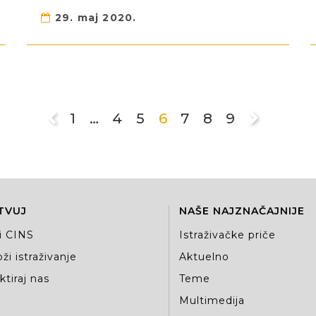
29. maj 2020.
1
…
4
5
6
7
8
9
TVUJ
NAŠE NAJZNAČAJNIJE
i CINS
Istraživačke priče
ži istraživanje
Aktuelno
tiraj nas
Teme
Multimedija