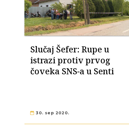
Slučaj Šefer: Rupe u
istrazi protiv prvog
čoveka SNS-a u Senti
30. sep 2020.