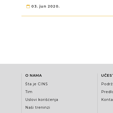
03. jun 2020.
O NAMA
UČES
Šta je CINS
Podrž
Tim
Predlo
Uslovi korišćenja
Kontak
Naši treninzi