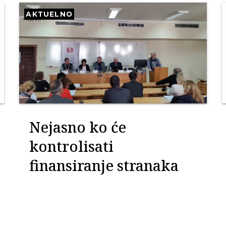
AKTUELNO
Nejasno ko će
kontrolisati
finansiranje stranaka