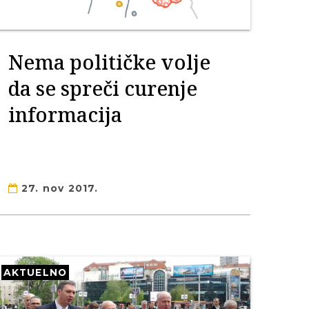
Nema političke volje
da se spreči curenje
informacija
27. nov 2017.
AKTUELNO