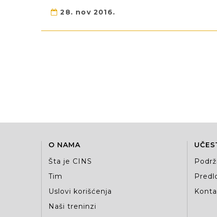
28. nov 2016.
O NAMA
UČES
Šta je CINS
Podrž
Tim
Predlo
Uslovi korišćenja
Kontak
Naši treninzi