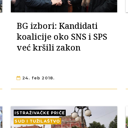
BG izbori: Kandidati
koalicije oko SNS i SPS
već kršili zakon
24. feb 2018.
ISTRAŽIVAČKE PRIČE
SUD I TUŽILAŠTVO