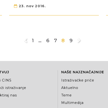
23. nov 2016.
1
…
6
7
8
9
TVUJ
NAŠE NAJZNAČAJNIJE
i CINS
Istraživačke priče
ži istraživanje
Aktuelno
tiraj nas
Teme
Multimedija