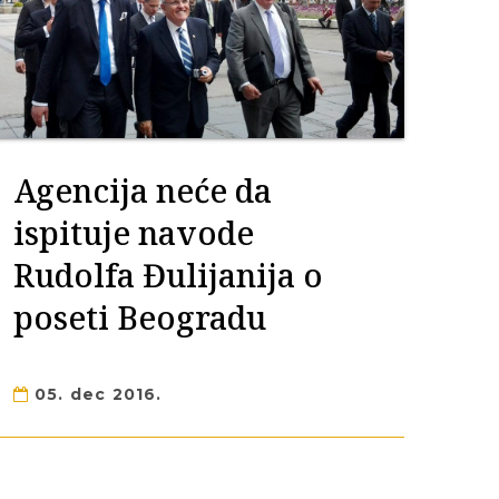
Agencija neće da
ispituje navode
Rudolfa Đulijanija o
poseti Beogradu
05. dec 2016.