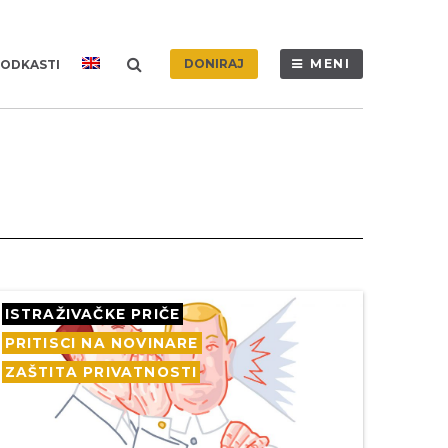
DONIRAJ
MENI
ODKASTI
ISTRAŽIVAČKE PRIČE
PRITISCI NA NOVINARE
ZAŠTITA PRIVATNOSTI