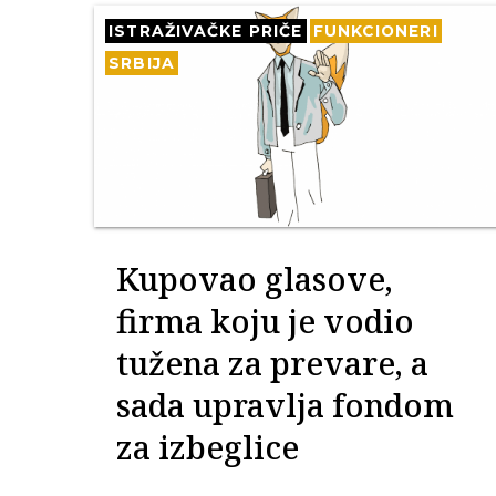
ISTRAŽIVAČKE PRIČE
FUNKCIONERI
SRBIJA
Kupovao glasove,
firma koju je vodio
tužena za prevare, a
sada upravlja fondom
za izbeglice