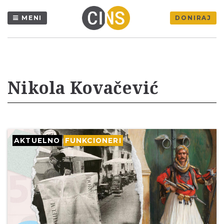
MENI
DONIRAJ
Nikola Kovačević
AKTUELNO
FUNKCIONERI