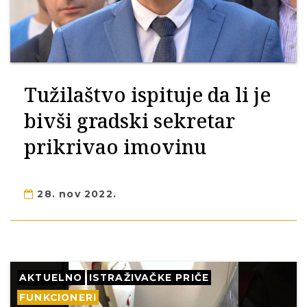
Tužilaštvo ispituje da li je
bivši gradski sekretar
prikrivao imovinu
28. nov 2022.
AKTUELNO
ISTRAŽIVAČKE PRIČE
FUNKCIONERI