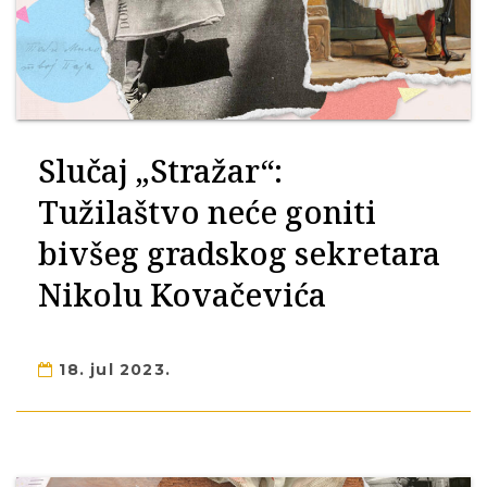
Slučaj „Stražar“:
Tužilaštvo neće goniti
bivšeg gradskog sekretara
Nikolu Kovačevića
18. jul 2023.