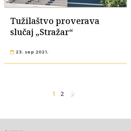
Tužilaštvo proverava
slučaj „Stražar“
23. sep 2021.
1
2