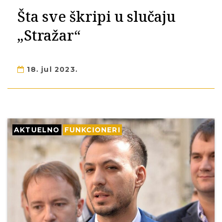
Šta sve škripi u slučaju
„Stražar“
18. jul 2023.
AKTUELNO
FUNKCIONERI