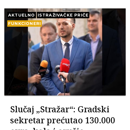
AKTUELNO
ISTRAŽIVAČKE PRIČE
FUNKCIONERI
Slučaj „Stražar“: Gradski
sekretar prećutao 130.000