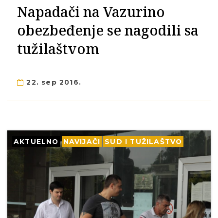
Napadači na Vazurino
obezbeđenje se nagodili sa
tužilaštvom
22. sep 2016.
AKTUELNO
NAVIJAČI
SUD I TUŽILAŠTVO