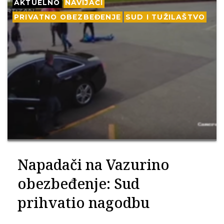
AKTUELNO
NAVIJAČI
PRIVATNO OBEZBEĐENJE
SUD I TUŽILAŠTVO
Napadači na Vazurino
obezbeđenje: Sud
prihvatio nagodbu