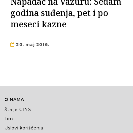
Napadač na Vazuru: Sedam
godina suđenja, pet i po
meseci kazne
20. maj 2016.
O NAMA
Šta je CINS
Tim
Uslovi korišćenja