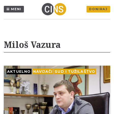
MENI
DONIRAJ
Miloš Vazura
AKTUELNO
NAVIJAČI
SUD I TUŽILAŠTVO