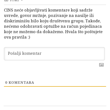
CINS neće objavljivati komentare koji sadrže
uvrede, govor mržnje, pozivanje na nasilje ili
diskriminišu bilo koju društvenu grupu. Takođe,
nećemo odobravati optužbe na račun pojedinaca
koje ne možemo da dokažemo. Hvala što poštujete
ova pravila :)
0
KOMENTARA