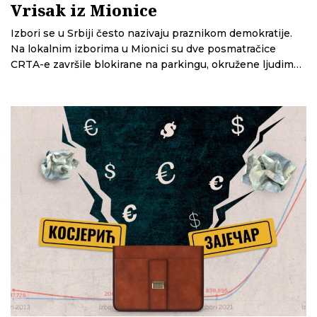
Vrisak iz Mionice
Izbori se u Srbiji često nazivaju praznikom demokratije.
Na lokalnim izborima u Mionici su dve posmatračice
CRTA-e završile blokirane na parkingu, okružene ljudima
u crnom, dok je policija stajala po strani. U ovoj epizodi
Glasne žice slušamo njihovu priču iz prve ruke; priču o
strahu, pritiscima i nevidljivim akterima izbornog dana, ali
i kako je reagovala policija, a kako tužilaštvo.