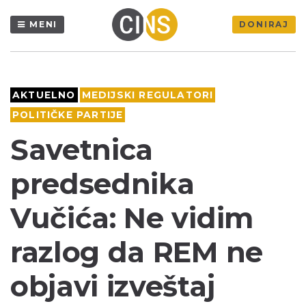
MENI
DONIRAJ
AKTUELNO
MEDIJSKI REGULATORI
POLITIČKE PARTIJE
Savetnica
predsednika
Vučića: Ne vidim
razlog da REM ne
objavi izveštaj