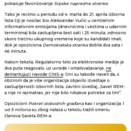
pokazuje favorizovanje
Srpske napredne stranke
.
Tako je recimo u periodu od 4. marta do 21. aprila izborna
lista čiji je nosilac bio Aleksandar Vučić u centralnim
informativnim emisijama (dnevnicima i vestima u udarnim
terminima) bila zastupljena šest sati i 25 minuta, odnosno
skoro trećinu ukupnog vremena koje su kandidati imali,
dok je opoziciona
Demokratska stranka
dobila dva sata i
46 minuta.
Nakon teksta, Regulatorno telo za elektronske medije je
dva puta reagovalo, uz uvrede i omalovažavanje,
ne
demantujući navode CINS-a
. Oni su takođe naveli da, s
obzirom da je više organizacija objavilo izveštaje o
zastupljenosti izbornih lista, završni izveštaj „Savet REM-
a nije ni razmatrao, jer nije bilo nikakve potrebe za tim”.
Opozicioni
Pokret slobodnih građana
kao i organizacija
1
od 5 miliona
su zbog nalaza u tekstu tražili smenu
članova Saveta REM-a.