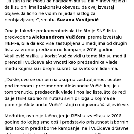
„Ja zaista ne mogu da nagađam šta su bili njihovi razlozi i
da li su oni imali zakonsku obavezu da ovaj izveštaj
objave. Ja lično ne vidim ni jedan razlog za
neobjavljivanje“, smatra
Suzana Vasiljević
.
Ona je takođe prokomentarisala i to što je SNS lista
predvođena
Aleksandrom Vučićem
, prema izveštaju
REM-a, bila daleko više zastupljena u medijima od drugih
lista za vreme predizborne kampanje 2016. godine.
Vasiljević razliku u korist Vučića vidi u tome što su mediji
prenosili Vučićeve aktivnosti kao predsednika Vlade,
među kojima su i brojni susreti sa svetskim liderima.
„Dakle, ovo se odnosi na ukupnu zastupljenost osobe
pod imenom i prezimenom Aleksandar Vučić, koji je u
tom trenutku predsednik Vlade i nosilac liste, što će reći
da je REM sabrao minutažu svih priloga u kojima se
pominje Aleksandar Vučić”, stoji u odgovoru Vasiljevićeve.
Međutim, ovo nije tačno, jer je REM u izveštaju iz 2016.
godine do kojeg smo došli predstavio prisutnost izbornih
lista tokom predizborne kampanje, ne i Vučićeve državne