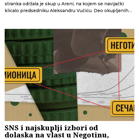
stranka održala je skup u Areni, na kojem se navijački
klicalo predsedniku Aleksandru Vučiću. Deo okupljenih
je, kako su pokazali novinari N1, bio plaćen kešom za
dolazak. Analiza CINS-a sada pokazuje da je SNS za ovaj
skup do sada zvanično prijavio oko 6,5 miliona dinara
troškova – i to samo za četiri od deset mesta, zbog čega
bi konačni iznos mogao biti i veći.
SNS i najskuplji izbori od
dolaska na vlast u Negotinu,