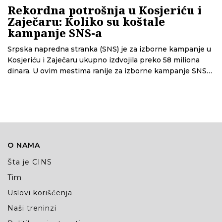
Rekordna potrošnja u Kosjeriću i
Zaječaru: Koliko su koštale
kampanje SNS-a
Srpska napredna stranka (SNS) je za izborne kampanje u
Kosjeriću i Zaječaru ukupno izdvojila preko 58 miliona
dinara. U ovim mestima ranije za izborne kampanje SNS
nije trošio više od 2 i po miliona dinara, pokazuje analiza
CINS-a.
O NAMA
Šta je CINS
Tim
Uslovi korišćenja
Naši treninzi