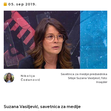
05. sep 2019.
Savetnica za medije predsednika
Nikolija
Srbije Suzana Vasiljević; foto:
Čodanović
Insajder
Suzana Vasiljević, savetnica za medije