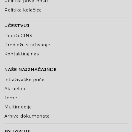
Politika privatnosti
Politika kolačića
UČESTVUJ
Podrži CINS
Predloži istraživanje
Kontaktiraj nas
NAŠE NAJZNAČAJNIJE
Istraživačke priče
Aktuelno
Teme
Multimedija
Arhiva dokumenata
FOLLOW US