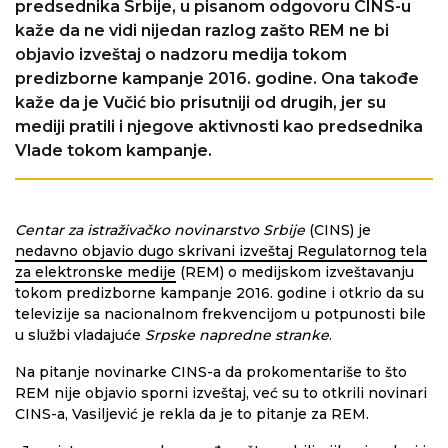
predsednika Srbije, u pisanom odgovoru CINS-u
kaže da ne vidi nijedan razlog zašto REM ne bi
objavio izveštaj o nadzoru medija tokom
predizborne kampanje 2016. godine. Ona takođe
kaže da je Vučić bio prisutniji od drugih, jer su
mediji pratili i njegove aktivnosti kao predsednika
Vlade tokom kampanje.
Centar za istraživačko novinarstvo Srbije
(CINS) je
nedavno objavio dugo skrivani izveštaj Regulatornog tela
za elektronske medije
(REM) o medijskom izveštavanju
tokom predizborne kampanje 2016. godine i otkrio da su
televizije sa nacionalnom frekvencijom u potpunosti bile
u službi vladajuće
Srpske napredne stranke
.
Na pitanje novinarke CINS-a da prokomentariše to što
REM nije objavio sporni izveštaj, već su to otkrili novinari
CINS-a, Vasiljević je rekla da je to pitanje za REM.