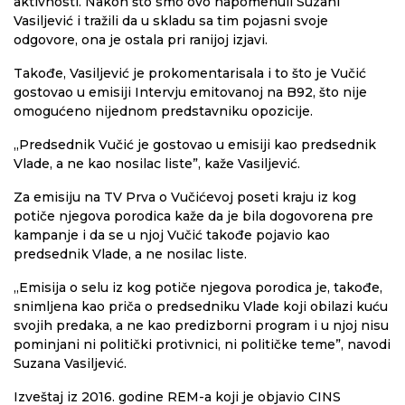
aktivnosti. Nakon što smo ovo napomenuli Suzani
Vasiljević i tražili da u skladu sa tim pojasni svoje
odgovore, ona je ostala pri ranijoj izjavi.
Takođe, Vasiljević je prokomentarisala i to što je Vučić
gostovao u emisiji Intervju emitovanoj na B92, što nije
omogućeno nijednom predstavniku opozicije.
„Predsednik Vučić je gostovao u emisiji kao predsednik
Vlade, a ne kao nosilac liste”, kaže Vasiljević.
Za emisiju na TV Prva o Vučićevoj poseti kraju iz kog
potiče njegova porodica kaže da je bila dogovorena pre
kampanje i da se u njoj Vučić takođe pojavio kao
predsednik Vlade, a ne nosilac liste.
„Emisija o selu iz kog potiče njegova porodica je, takođe,
snimljena kao priča o predsedniku Vlade koji obilazi kuću
svojih predaka, a ne kao predizborni program i u njoj nisu
pominjani ni politički protivnici, ni političke teme”, navodi
Suzana Vasiljević.
Izveštaj iz 2016. godine REM-a koji je objavio CINS