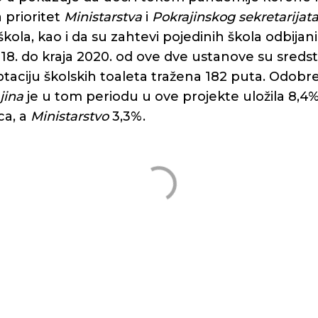
a prioritet
Ministarstva
i
Pokrajinskog sekretarijat
kola, kao i da su zahtevi pojedinih škola odbija
018. do kraja 2020. od ove dve ustanove su sreds
aptaciju školskih toaleta tražena 182 puta. Odobr
jina
je u tom periodu u ove projekte uložila 8,
ca, a
Ministarstvo
3,3%.