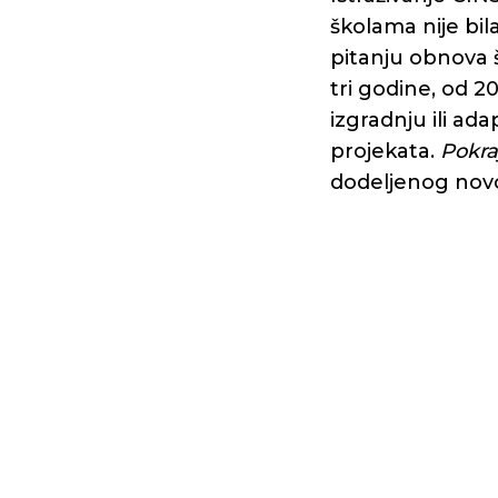
školama nije bil
pitanju obnova š
tri godine, od 2
izgradnju ili ad
projekata.
Pokra
dodeljenog nov