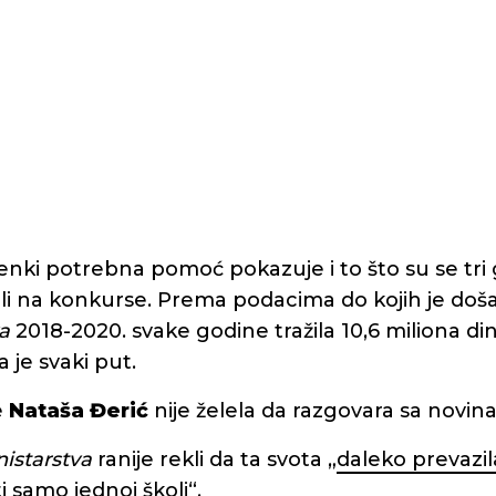
venki potrebna pomoć pokazuje i to što su se tri
vali na konkurse. Prema podacima do kojih je doš
a
2018-2020. svake godine tražila 10,6 miliona d
 je svaki put.
e
Nataša Đerić
nije želela da razgovara sa novin
nistarstva
ranije rekli da ta svota „
daleko prevazil
 samo jednoj školi“.