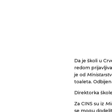
Da je školi u Cr
redom prijavlji
je od
Ministarstv
toaleta. Odbijena
Direktorka škol
Za CINS su iz
Mi
se mogu dodeliti