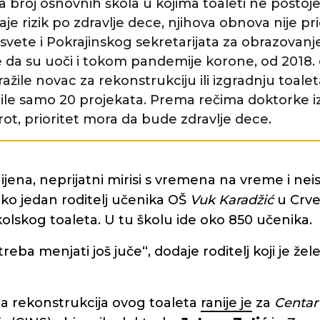
 broj osnovnih škola u kojima toaleti ne postoje i
aje rizik po zdravlje dece, njihova obnova nije pri
svete i Pokrajinskog sekretarijata za obrazovanje
 da su uoči i tokom pandemije korone, od 2018.
ažile novac za rekonstrukciju ili izgradnju toaleta
brile samo 20 projekata. Prema rečima doktorke i
irot, prioritet mora da bude zdravlje dece.
gijena, neprijatni mirisi s vremena na vreme i nei
ako jedan roditelj učenika OŠ
Vuk Karadžić
u Crve
kolskog toaleta. U tu školu ide oko 850 učenika.
reba menjati još juče“, dodaje roditelj koji je že
 rekonstrukcija ovog toaleta
ranije je
za
Centar 