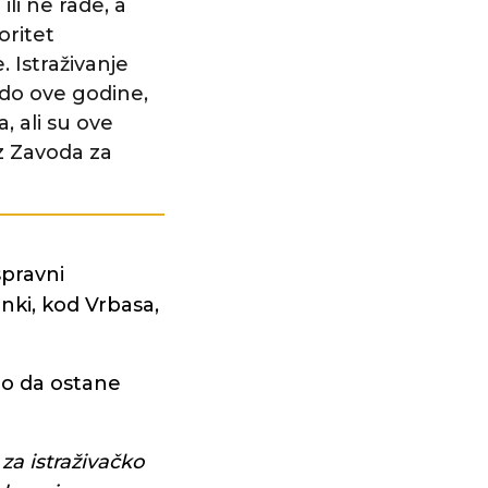
li ne rade, a
oritet
. Istraživanje
 do ove godine,
, ali su ove
z Zavoda za
spravni
nki, kod Vrbasa,
leo da ostane
za istraživačko