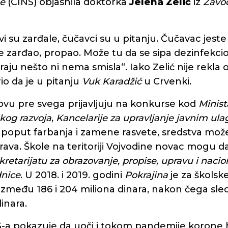
je
(CINS) objasnila doktorka
Jelena Zelić
iz
Zavod
i su zarđale, čučavci su u pitanju. Čučavac jeste 
j je zarđao, propao. Može tu da se sipa dezinfekc
kraju nešto ni nema smisla“. Iako Zelić nije rekla o
rio da je u pitanju
Vuk Karadžić
u Crvenki.
ovu pre svega prijavljuju na konkurse kod
Minist
kog razvoja
,
Kancelarije za upravljanje javnim ul
 poput farbanja i zamene rasvete, sredstva mož
va. Škole na teritoriji Vojvodine novac mogu da 
retarijatu za obrazovanje, propise, upravu i naci
dnice
. U 2018. i 2019. godini
Pokrajina
je za školsk
između 186 i 204 miliona dinara, nakon čega sle
inara.
NS-a pokazuje da uoči i tokom pandemije korone 