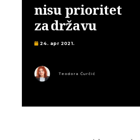
nisu prioritet
za državu
24. apr 2021.
Teodora Ćurčić