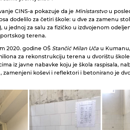
ivanje CINS-a pokazuje da je
Ministarstvo
u posled
osa dodelilo za četiri škole: u dve za zamenu stola
a), u jednoj za salu za fizičko u izdvojenom odeljen
sportskog terena.
om 2020. godine OŠ
Stančić Milan Uča
u Kumanu, 
liona za rekonstrukciju terena u dvorištu škole.
ma iz javne nabavke koju je škola raspisala, na
zamenjeni koševi i reflektori i betonirano je dv