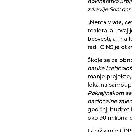
novinarstvo Srbi
zdravlje Sombor
:
„Nema vrata, cev
toaleta, ali ova
besvesti, ali na 
radi, CINS je otk
Škole se za obn
nauke i tehnološ
manje projekte,
lokalna samoupra
Pokrajinskom sek
nacionalne zaje
godišnji budžet 
oko 90 miliona d
Istraživanje CI