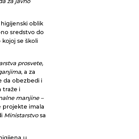
a za javno
higijenski oblik
iono sredstvo do
 kojoj se školi
arstva prosvete,
aganjima
, a za
e da obezbedi i
traže i
onalne manjine –
e projekte imala
di
Ministarstvo
sa
higijena u