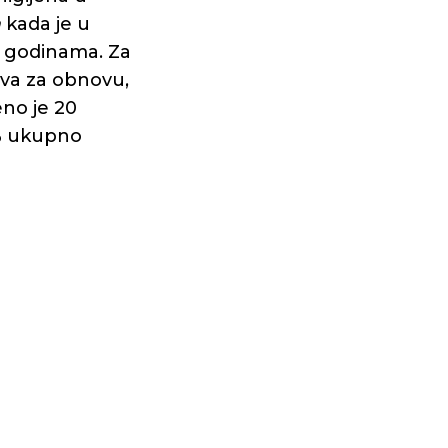
a
kada je u
ni godinama. Za
tva za obnovu,
eno je 20
4% ukupno