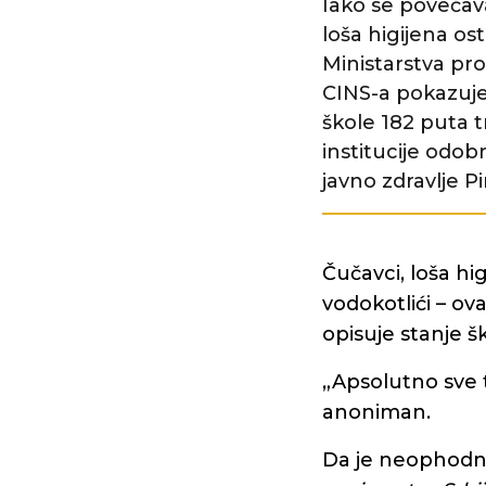
Iako se povećava
loša higijena ost
Ministarstva pro
CINS-a pokazuje
škole 182 puta tr
institucije odo
javno zdravlje P
Čučavci, loša hi
vodokotlići – ov
opisuje stanje š
„Apsolutno sve t
anoniman.
Da je neophodna