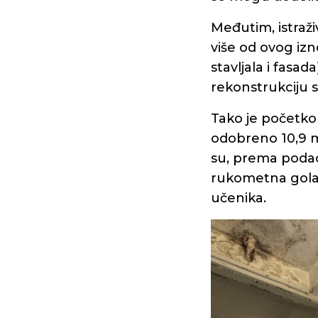
Međutim, istraž
više od ovog izn
stavljala i fasad
rekonstrukciju 
Tako je početk
odobreno 10,9 mi
su, prema podaci
rukometna gola, 
učenika.