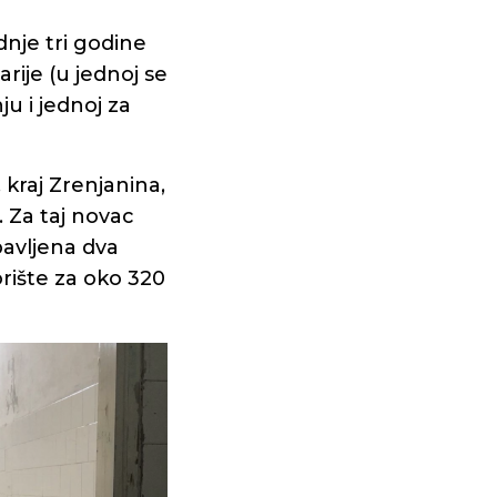
nje tri godine
rije (u jednoj se
ju i jednoj za
kraj Zrenjanina,
 Za taj novac
bavljena dva
orište za oko 320