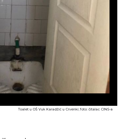
Toalet u OŠ Vuk Karadžić u Crvenki; foto: čitalac CINS-a