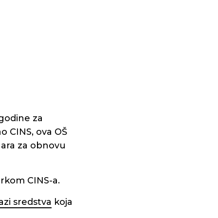
 godine za
ao CINS, ova OŠ
inara za obnovu
arkom CINS-a.
azi sredstva
koja