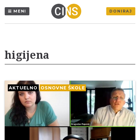
MENI
DONIRAJ
higijena
AKTUELNO
OSNOVNE ŠKOLE