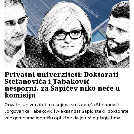
javne nabavke.
Privatni univerziteti: Doktorati
Stefanovića i Tabaković
nesporni, za Šapićev niko neće u
komisiju
Privatni univerziteti na kojima su Nebojša Stefanović,
Jorgovanka Tabaković i Aleksandar Šapić stekli doktorate
već godinama ignorišu optužbe da je reč o plagijatima. I
dok Union tvrdi da u Šapićevom slučaju niko neće da
bude u komisiji koja bi proveravala postojanje plagijata, za