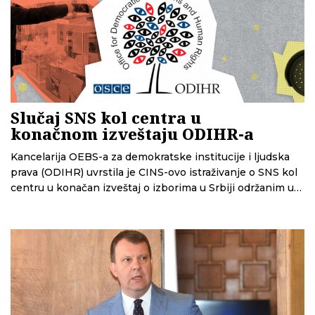
Slučaj SNS kol centra u
konačnom izveštaju ODIHR-a
Kancelarija OEBS-a za demokratske institucije i ljudska
prava (ODIHR) uvrstila je CINS-ovo istraživanje o SNS kol
centru u konačan izveštaj o izborima u Srbiji održanim u
decembru 2023. godine.