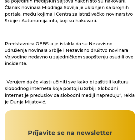
sa pojedinih medijskih sajtova nakon što su hakovani.
Članak novinara Miodraga Sovilja je uklonjen sa brojnih
portala, među kojima i Centra za istraživačko novinarstvo
Srbije i Autonomija.info, koji su hakovani.
Predstavnica OEBS-a je istakla da su Nezavisno
udruženja novinara Srbije i Nezavisno društvo novinara
Vojvodine nedavno u zajedničkom saopštenju osudili ove
incidente.
„
Verujem da će vlasti učiniti sve kako bi zaštitili kulturu
slobodnog interneta koja postoji u Srbiji. Slobodni
internet je preduslov da slobodni mediji napreduju
“
, rekla
je Dunja Mijatović.
Prijavite se na newsletter