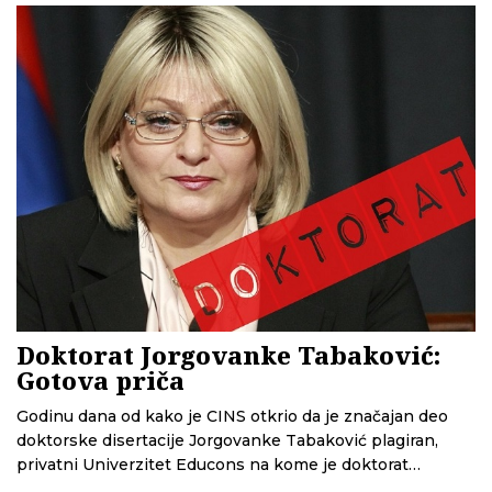
Megatrend i Educons osporavanja doktorata Stefanovića i
Tabaković ravna su neistini.
Doktorat Jorgovanke Tabaković:
Gotova priča
Godinu dana od kako je CINS otkrio da je značajan deo
doktorske disertacije Jorgovanke Tabaković plagiran,
privatni Univerzitet Educons na kome je doktorat
odbranjen, nije pokrenuo procedure za proveru plagijata