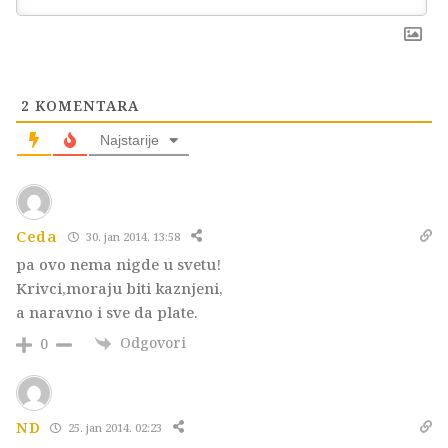
2
KOMENTARA
Najstarije
Ceda
30. jan 2014. 13:58
pa ovo nema nigde u svetu!
Krivci,moraju biti kaznjeni,
a naravno i sve da plate.
Odgovori
0
ND
25. jan 2014. 02:23