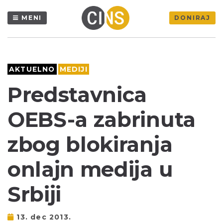
MENI
DONIRAJ
AKTUELNO
MEDIJI
Predstavnica
OEBS-a zabrinuta
zbog blokiranja
onlajn medija u
Srbiji
13. dec 2013.