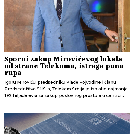
Sporni zakup Mirovićevog lokala
od strane Telekoma, istraga puna
rupa
Igoru Miroviću, predsedniku Vlade Vojvodine i članu
Predsedništva SNS-a, Telekom Srbija je isplatio najmanje
192 hiljade evra za zakup poslovnog prostora u centru
Novog Sada, od čega skoro trećinu pre nego što je
poslovnica uopšte otvorena. Zbog sumnji u nezakonitost
čitavog posla tužilaštvo je dugo vodilo predistražni
postupak. CINS otkriva probleme u postupku, kao i da je
prilikom zakupa prostora Telekom zaobišao proceduru