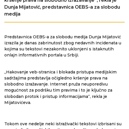
kršenje prava na slobodno izražavanje“, rekla je
Dunja Mijatović, predstavnica OEBS-a za slobodu
medija
Predstavnica OEBS-a za slobodu medija Dunja Mijatović
izrazila je danas zabrinutost zbog nedavnih incidenata u
kojima su tekstovi nezakonito uklonjeni s istaknutih
onlajn informativnih portala u Srbiji.
„
Hakovanje veb-stranica i blokada pristupa medijskim
sadržajima predstavlja očigledno kršenje prava na
slobodno izražavanje. Internet pruža neuporedivu
mogućnost za podršku tim pravima i to je ključno za
slobodan protok i pristup informacijama
“
, rekla je
Mijatovićeva.
Tokom ove nedelje neki istraživački tekstovi izbrisani su