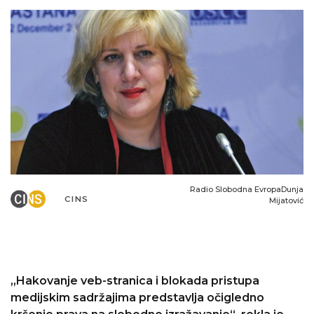
Radio Slobodna EvropaDunja
CINS
Mijatović
„Hakovanje veb-stranica i blokada pristupa
medijskim sadržajima predstavlja očigledno