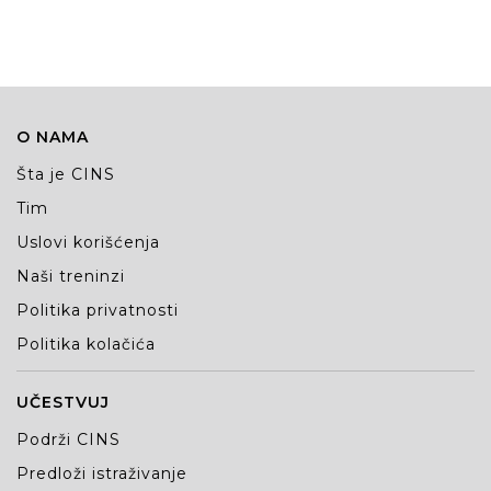
niti to planira da uradi
O NAMA
Šta je CINS
Tim
Uslovi korišćenja
Naši treninzi
Politika privatnosti
Politika kolačića
UČESTVUJ
Podrži CINS
Predloži istraživanje