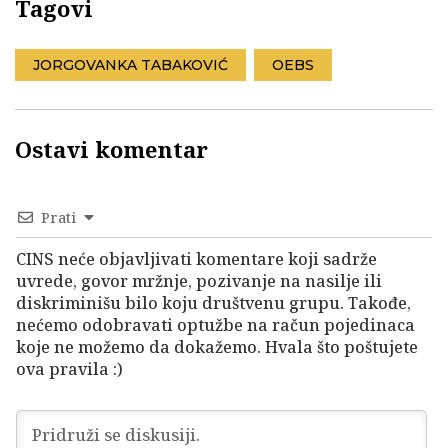
Tagovi
JORGOVANKA TABAKOVIĆ
OEBS
Ostavi komentar
Prati
CINS neće objavljivati komentare koji sadrže
uvrede, govor mržnje, pozivanje na nasilje ili
diskriminišu bilo koju društvenu grupu. Takođe,
nećemo odobravati optužbe na račun pojedinaca
koje ne možemo da dokažemo. Hvala što poštujete
ova pravila :)