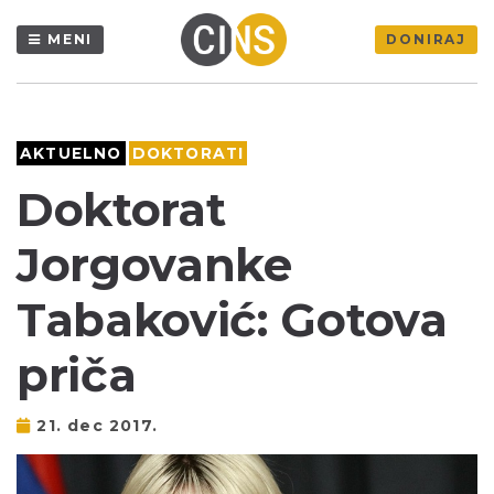
MENI
DONIRAJ
AKTUELNO
DOKTORATI
Doktorat
Jorgovanke
Tabaković: Gotova
priča
21. dec 2017.