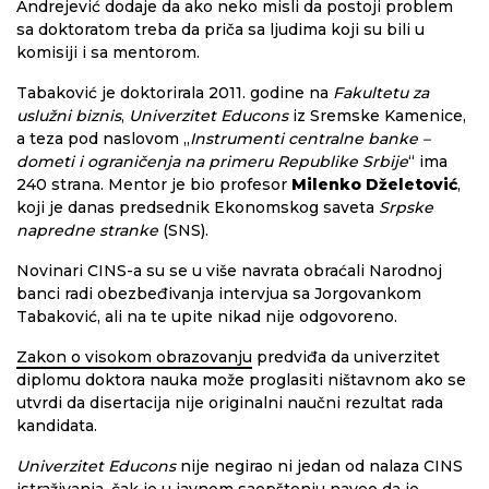
Andrejević dodaje da ako neko misli da postoji problem
sa doktoratom treba da priča sa ljudima koji su bili u
komisiji i sa mentorom.
Tabaković je doktorirala 2011. godine na
Fakultetu za
uslužni biznis
,
Univerzitet Educons
iz Sremske Kamenice,
a teza pod naslovom „
Instrumenti centralne banke –
dometi i ograničenja na primeru Republike Srbije
“ ima
240 strana. Mentor je bio profesor
Milenko Dželetović
,
koji je danas predsednik Ekonomskog saveta
Srpske
napredne stranke
(SNS).
Novinari CINS-a su se u više navrata obraćali Narodnoj
banci radi obezbeđivanja intervjua sa Jorgovankom
Tabaković, ali na te upite nikad nije odgovoreno.
Zakon o visokom obrazovanju
predviđa da univerzitet
diplomu doktora nauka može proglasiti ništavnom ako se
utvrdi da disertacija nije originalni naučni rezultat rada
kandidata.
Univerzitet Educons
nije negirao ni jedan od nalaza CINS