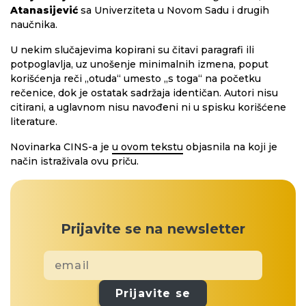
Atanasijević
sa Univerziteta u Novom Sadu i drugih
naučnika.
U nekim slučajevima kopirani su čitavi paragrafi ili
potpoglavlja, uz unošenje minimalnih izmena, poput
korišćenja reči „otuda“ umesto „s toga“ na početku
rečenice, dok je ostatak sadržaja identičan. Autori nisu
citirani, a uglavnom nisu navođeni ni u spisku korišćene
literature.
Novinarka CINS-a je
u ovom tekstu
objasnila na koji je
način istraživala ovu priču.
Prijavite se na newsletter
Prijavite se