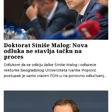
Doktorat Siniše Malog: Nova
odluka ne stavlja tačku na
proces
Odlukom da se odbiju žalbe Siniše Malog i odlazeće
rektorke beogradskog Univerziteta Ivanke Popović
postupak je samo vraćen FON-u na ponovno odlučivanje,
a ne i završen, kako su to preneli provladini mediji. Vesna
Rakić Vodinelić, profesorka prava u penziji, za CINS kaže
da dekan ovog fakulteta sada treba da donese odluku o
izricanju mere Malom, ali da ne očekuje da će on to i
uraditi.