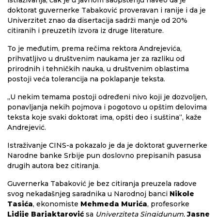
istraživanja, čak je u javnom saopštenju naveo da je
doktorat guvernerke Tabaković proveravan i ranije i da je
Univerzitet znao da disertacija sadrži manje od 20%
citiranih i preuzetih izvora iz druge literature.
To je međutim, prema rečima rektora Andrejevića,
prihvatljivo u društvenim naukama jer za razliku od
prirodnih i tehničkih nauka, u društvenim oblastima
postoji veća tolerancija na poklapanje teksta.
„U nekim temama postoji određeni nivo koji je dozvoljen,
ponavljanja nekih pojmova i pogotovo u opštim delovima
teksta koje svaki doktorat ima, opšti deo i suština“, kaže
Andrejević.
Istraživanje CINS-a pokazalo je da je doktorat guvernerke
Narodne banke Srbije pun doslovno prepisanih pasusa
drugih autora bez citiranja.
Guvernerka Tabaković je bez citiranja preuzela radove
svog nekadašnjeg saradnika u Narodnoj banci
Nikole
Tasića
, ekonomiste
Mehmeda Murića
, profesorke
Lidije Barjaktarović
sa
Univerziteta Singidunum
,
Jasne