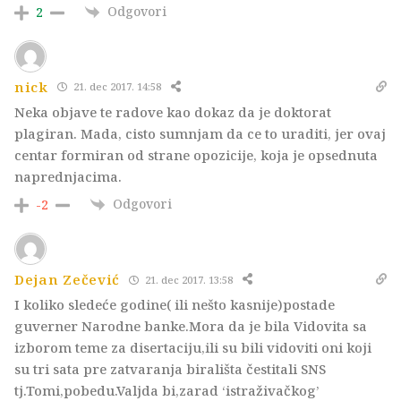
Odgovori
2
nick
21. dec 2017. 14:58
Neka objave te radove kao dokaz da je doktorat
plagiran. Mada, cisto sumnjam da ce to uraditi, jer ovaj
centar formiran od strane opozicije, koja je opsednuta
naprednjacima.
Odgovori
-2
Dejan Zečević
21. dec 2017. 13:58
I koliko sledeće godine( ili nešto kasnije)postade
guverner Narodne banke.Mora da je bila Vidovita sa
izborom teme za disertaciju,ili su bili vidoviti oni koji
su tri sata pre zatvaranja birališta čestitali SNS
tj.Tomi,pobedu.Valjda bi,zarad ‘istraživačkog’