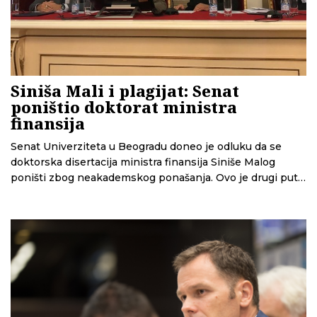
Siniša Mali i plagijat: Senat
poništio doktorat ministra
finansija
Senat Univerziteta u Beogradu doneo je odluku da se
doktorska disertacija ministra finansija Siniše Malog
poništi zbog neakademskog ponašanja. Ovo je drugi put
da Senat poništava sporni doktorat, nakon što je prva
takva odluka ukinuta jer je Upravni sud pronašao
procesni nedostatak. Odluka Senata je očekivana,
ocenjuju sagovornice CINS-a iz akademske zajednice, ali
ne isključuju mogućnost da se Mali ponovo žali.