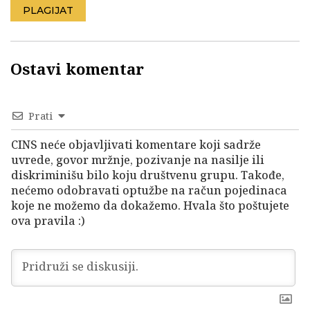
PLAGIJAT
Ostavi komentar
Prati
CINS neće objavljivati komentare koji sadrže
uvrede, govor mržnje, pozivanje na nasilje ili
diskriminišu bilo koju društvenu grupu. Takođe,
nećemo odobravati optužbe na račun pojedinaca
koje ne možemo da dokažemo. Hvala što poštujete
ova pravila :)