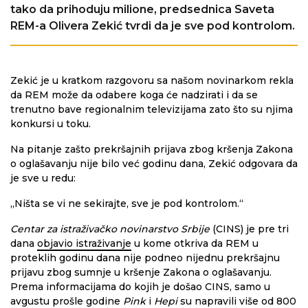
tako da prihoduju milione, predsednica Saveta
REM-a Olivera Zekić tvrdi da je sve pod kontrolom.
Zekić je u kratkom razgovoru sa našom novinarkom rekla
da REM može da odabere koga će nadzirati i da se
trenutno bave regionalnim televizijama zato što su njima
konkursi u toku.
Na pitanje zašto prekršajnih prijava zbog kršenja Zakona
o oglašavanju nije bilo već godinu dana, Zekić odgovara da
je sve u redu:
„Ništa se vi ne sekirajte, sve je pod kontrolom.“
Centar za istraživačko novinarstvo Srbije
(CINS) je pre tri
dana
objavio istraživanje
u kome otkriva da REM u
proteklih godinu dana nije podneo nijednu prekršajnu
prijavu zbog sumnje u kršenje Zakona o oglašavanju.
Prema informacijama do kojih je došao CINS, samo u
avgustu prošle godine
Pink
i
Hepi
su napravili više od 800