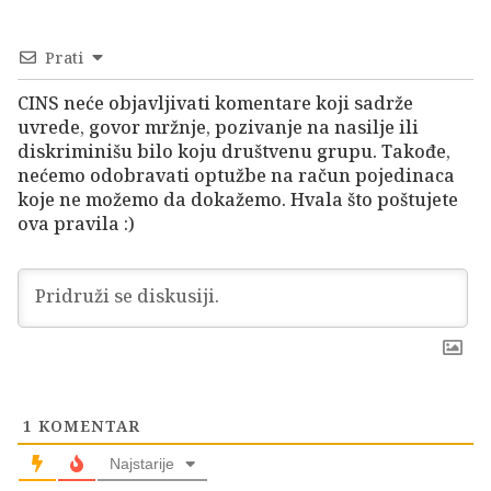
Prati
CINS neće objavljivati komentare koji sadrže
uvrede, govor mržnje, pozivanje na nasilje ili
diskriminišu bilo koju društvenu grupu. Takođe,
nećemo odobravati optužbe na račun pojedinaca
koje ne možemo da dokažemo. Hvala što poštujete
ova pravila :)
1
KOMENTAR
Najstarije