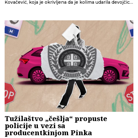
Kovačević, koja je okrivljena da je kolima udarila devojčicu
nadomak pešačkog prelaza.
Tužilaštvo „češlja“ propuste
policije u vezi sa
producentkinjom Pinka