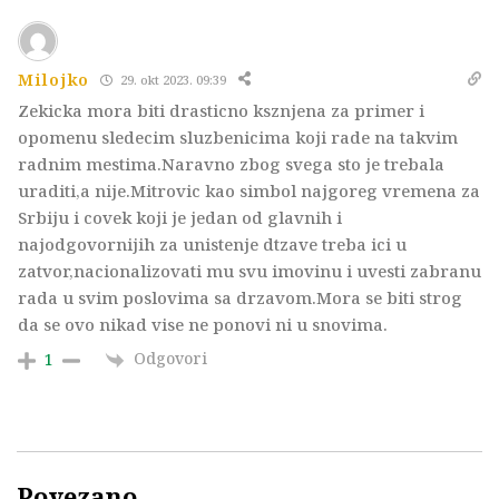
Milojko
29. okt 2023. 09:39
Zekicka mora biti drasticno ksznjena za primer i
opomenu sledecim sluzbenicima koji rade na takvim
radnim mestima.Naravno zbog svega sto je trebala
uraditi,a nije.Mitrovic kao simbol najgoreg vremena za
Srbiju i covek koji je jedan od glavnih i
najodgovornijih za unistenje dtzave treba ici u
zatvor,nacionalizovati mu svu imovinu i uvesti zabranu
rada u svim poslovima sa drzavom.Mora se biti strog
da se ovo nikad vise ne ponovi ni u snovima.
Odgovori
1
Povezano