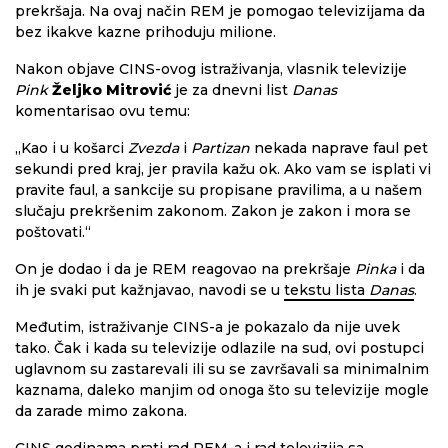
prekršaja. Na ovaj način REM je pomogao televizijama da
bez ikakve kazne prihoduju milione.
Nakon objave CINS-ovog istraživanja, vlasnik televizije
Pink
Željko Mitrović
je za dnevni list
Danas
komentarisao ovu temu:
„Kao i u košarci
Zvezda
i
Partizan
nekada naprave faul pet
sekundi pred kraj, jer pravila kažu ok. Ako vam se isplati vi
pravite faul, a sankcije su propisane pravilima, a u našem
slučaju prekršenim zakonom. Zakon je zakon i mora se
poštovati.“
On je dodao i da je REM reagovao na prekršaje
Pinka
i da
ih je svaki put kažnjavao, navodi se u
tekstu lista
Danas
.
Međutim, istraživanje CINS-a je pokazalo da nije uvek
tako. Čak i kada su televizije odlazile na sud, ovi postupci
uglavnom su zastarevali ili su se završavali sa minimalnim
kaznama, daleko manjim od onoga što su televizije mogle
da zarade mimo zakona.