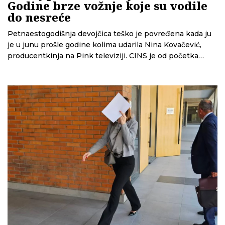
Godine brze vožnje koje su vodile
do nesreće
Petnaestogodišnja devojčica teško je povređena kada ju
je u junu prošle godine kolima udarila Nina Kovačević,
producentkinja na Pink televiziji. CINS je od početka
pratio ovaj slučaj i otkrio da Kovačević te večeri možda ne
bi bi bila za volanom da sistem ranije nije zakazao. U
novoj priči čitajte šta se sve izdešavalo od trenutka
nesreće do donošenja prvostepene presude.