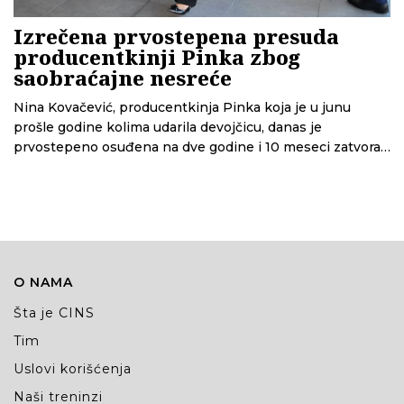
Izrečena prvostepena presuda
producentkinji Pinka zbog
saobraćajne nesreće
Nina Kovačević, producentkinja Pinka koja je u junu
prošle godine kolima udarila devojčicu, danas je
prvostepeno osuđena na dve godine i 10 meseci zatvora,
saznaje CINS. Takođe joj je izrečena mera bezbednosti –
zabrana upravljanja motornim vozilom u trajanju od pet
godina.
O NAMA
Šta je CINS
Tim
Uslovi korišćenja
Naši treninzi