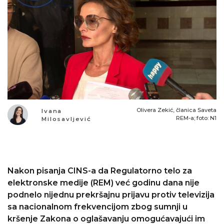
Olivera Zekić, članica Saveta
Ivana
REM-a; foto: N1
Milosavljević
Nakon pisanja CINS-a da Regulatorno telo za
elektronske medije (REM) već godinu dana nije
podnelo nijednu prekršajnu prijavu protiv televizija
sa nacionalnom frekvencijom zbog sumnji u
kršenje Zakona o oglašavanju omogućavajući im