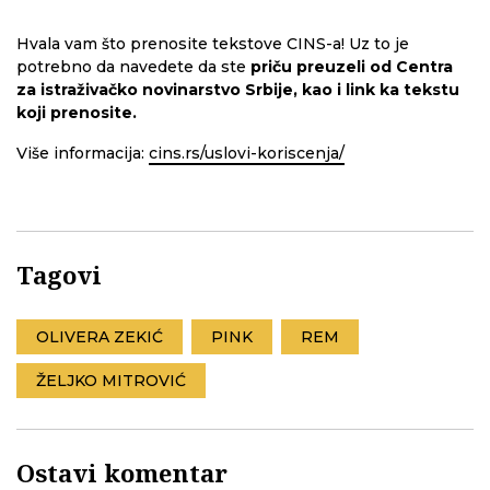
Hvala vam što prenosite tekstove CINS-a! Uz to je
potrebno da navedete da ste
priču preuzeli od Centra
za istraživačko novinarstvo Srbije, kao i link ka tekstu
koji prenosite.
Više informacija:
cins.rs/uslovi-koriscenja/
Tagovi
OLIVERA ZEKIĆ
PINK
REM
ŽELJKO MITROVIĆ
Ostavi komentar