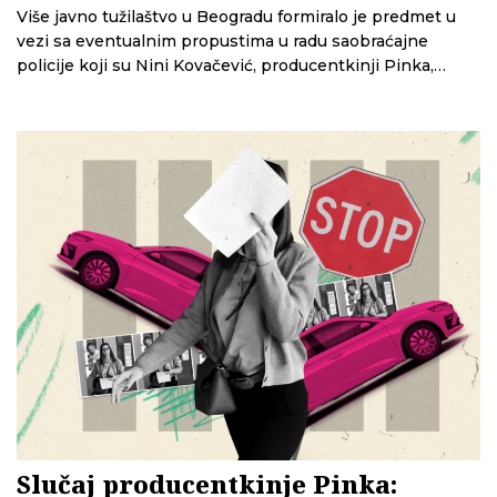
Više javno tužilaštvo u Beogradu formiralo je predmet u
vezi sa eventualnim propustima u radu saobraćajne
policije koji su Nini Kovačević, producentkinji Pinka,
omogućili da izbegne oduzimanje vozačke dozvole,
saznaje Centar za istraživačko novinarstvo Srbije (CINS).
Slučaj producentkinje Pinka: