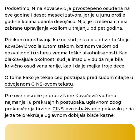
Podsetimo, Nina Kovačević je
prvostepeno osuđena
na
dve godine i deset meseci zatvora, jer je u junu prošle
godine kolima udarila devojčicu. Njoj je izrečena i mera
zabrane upravljanja vozilom u trajanju od pet godina.
Prilikom određivanja kazne sud je uzeo u obzir to što je
Kovačević vozila žutom trakom, brzinom većom od
dozvoljene i u stanju veoma teške alkoholisanosti. Kao
olakšavajuće okolnosti sud je imao u vidu da nije bila
krivično osuđivana ranije, kao i da je majka troje dece.
O tome kako je tekao ceo postupak pred sudom čitajte u
odvojenom CINS-ovom tekstu
.
Pre ove nesreće je protiv Nine Kovačević vođeno
najmanje 16 prekršajnih postupaka, uglavnom zbog
prekoračenja brzine.
CINS-ovo istraživanje
pokazalo je da
je za te prekršaje uglavnom dobijala blaže kazne.