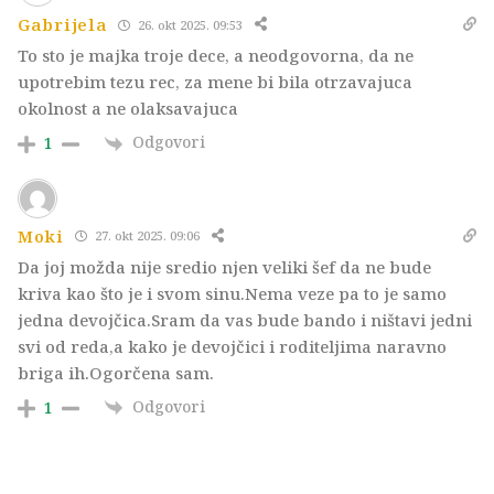
Gabrijela
26. okt 2025. 09:53
To sto je majka troje dece, a neodgovorna, da ne
upotrebim tezu rec, za mene bi bila otrzavajuca
okolnost a ne olaksavajuca
Odgovori
1
Moki
27. okt 2025. 09:06
Da joj možda nije sredio njen veliki šef da ne bude
kriva kao što je i svom sinu.Nema veze pa to je samo
jedna devojčica.Sram da vas bude bando i ništavi jedni
svi od reda,a kako je devojčici i roditeljima naravno
briga ih.Ogorčena sam.
Odgovori
1