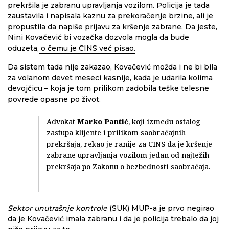
prekršila je zabranu upravljanja vozilom. Policija je tada
zaustavila i napisala kaznu za prekoračenje brzine, ali je
propustila da napiše prijavu za kršenje zabrane. Da jeste,
Nini Kovačević bi vozačka dozvola mogla da bude
oduzeta,
o čemu je CINS već pisao.
Da sistem tada nije zakazao, Kovačević možda i ne bi bila
za volanom devet meseci kasnije, kada je udarila kolima
devojčicu – koja je tom prilikom zadobila teške telesne
povrede opasne po život.
Advokat
Marko Pantić
, koji između ostalog
zastupa klijente i prilikom saobraćajnih
prekršaja, rekao je ranije za CINS da je kršenje
zabrane upravljanja vozilom jedan od najtežih
prekršaja po Zakonu o bezbednosti saobraćaja.
Sektor unutrašnje kontrole
(SUK) MUP-a je prvo negirao
da je Kovačević imala zabranu i da je policija trebalo da joj