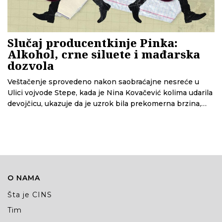
Slučaj producentkinje Pinka:
Alkohol, crne siluete i mađarska
dozvola
Veštačenje sprovedeno nakon saobraćajne nesreće u
Ulici vojvode Stepe, kada je Nina Kovačević kolima udarila
devojčicu, ukazuje da je uzrok bila prekomerna brzina,
kretanje delom puta zabranjenom za automobile i to što
nije kočila na vreme. CINS donosi detalje iz ovog
veštačenja kao i informacije o njenoj odbrani pred
tužilaštvom i na sudu.
O NAMA
Šta je CINS
Tim