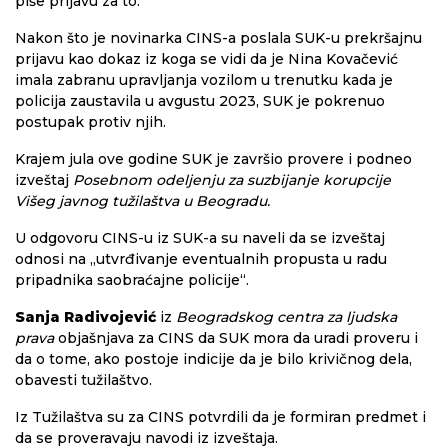
piše prijavu za to.
Nakon što je novinarka CINS-a poslala SUK-u prekršajnu
prijavu kao dokaz iz koga se vidi da je Nina Kovačević
imala zabranu upravljanja vozilom u trenutku kada je
policija zaustavila u avgustu 2023, SUK je pokrenuo
postupak protiv njih.
Krajem jula ove godine SUK je završio provere i podneo
izveštaj
Posebnom odeljenju za suzbijanje korupcije
Višeg javnog tužilaštva u Beogradu.
U odgovoru CINS-u iz SUK-a su naveli da se izveštaj
odnosi na „utvrđivanje eventualnih propusta u radu
pripadnika saobraćajne policije“.
Sanja Radivojević
iz
Beogradskog centra za ljudska
prava
objašnjava za CINS da SUK mora da uradi proveru i
da o tome, ako postoje indicije da je bilo krivičnog dela,
obavesti tužilaštvo.
Iz Tužilaštva su za CINS potvrdili da je formiran predmet i
da se proveravaju navodi iz izveštaja.