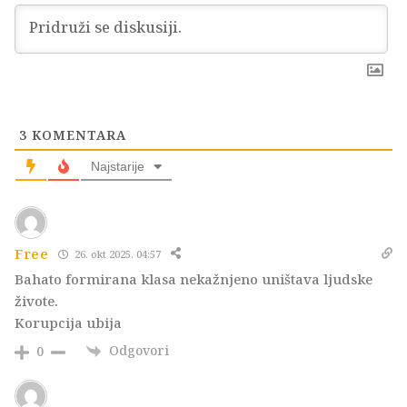
3
KOMENTARA
Najstarije
Free
26. okt 2025. 04:57
Bahato formirana klasa nekažnjeno uništava ljudske
živote.
Korupcija ubija
Odgovori
0