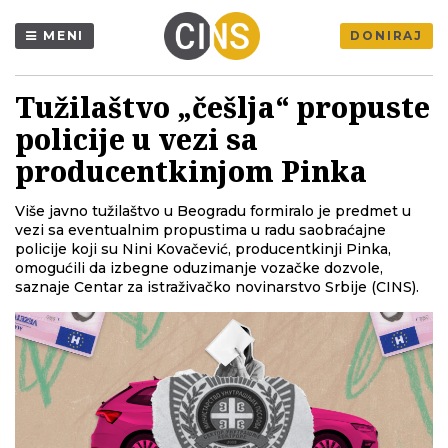
MENI
DONIRAJ
Tužilaštvo „češlja“ propuste
policije u vezi sa
producentkinjom Pinka
Više javno tužilaštvo u Beogradu formiralo je predmet u
vezi sa eventualnim propustima u radu saobraćajne
policije koji su Nini Kovačević, producentkinji Pinka,
omogućili da izbegne oduzimanje vozačke dozvole,
saznaje Centar za istraživačko novinarstvo Srbije (CINS).