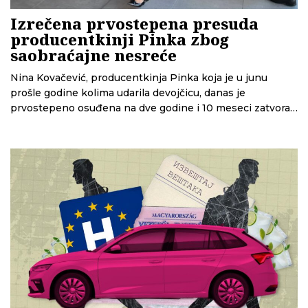
Izrečena prvostepena presuda
producentkinji Pinka zbog
saobraćajne nesreće
Nina Kovačević, producentkinja Pinka koja je u junu
prošle godine kolima udarila devojčicu, danas je
prvostepeno osuđena na dve godine i 10 meseci zatvora,
saznaje CINS. Takođe joj je izrečena mera bezbednosti –
zabrana upravljanja motornim vozilom u trajanju od pet
godina.