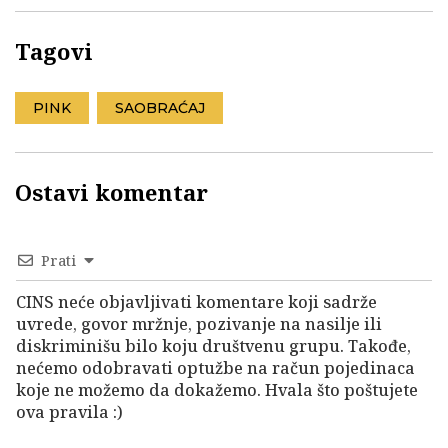
Tagovi
PINK
SAOBRAĆAJ
Ostavi komentar
Prati
CINS neće objavljivati komentare koji sadrže
uvrede, govor mržnje, pozivanje na nasilje ili
diskriminišu bilo koju društvenu grupu. Takođe,
nećemo odobravati optužbe na račun pojedinaca
koje ne možemo da dokažemo. Hvala što poštujete
ova pravila :)