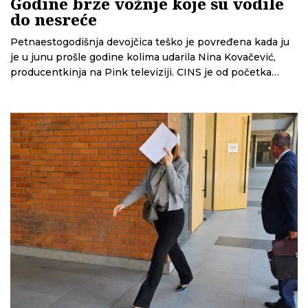
Godine brze vožnje koje su vodile
do nesreće
Petnaestogodišnja devojčica teško je povređena kada ju
je u junu prošle godine kolima udarila Nina Kovačević,
producentkinja na Pink televiziji. CINS je od početka
pratio ovaj slučaj i otkrio da Kovačević te večeri možda ne
bi bi bila za volanom da sistem ranije nije zakazao. U
novoj priči čitajte šta se sve izdešavalo od trenutka
nesreće do donošenja prvostepene presude.