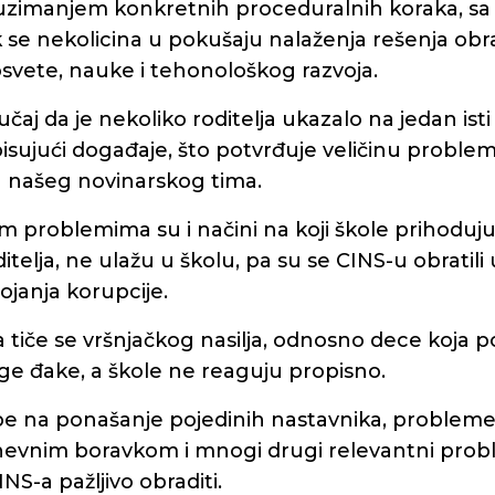
imanjem konkretnih proceduralnih koraka, sa 
 se nekolicina u pokušaju nalaženja rešenja obrat
osvete, nauke i tehonološkog razvoja.
lučaj da je nekoliko roditelja ukazalo na jedan ist
sujući događaje, što potvrđuje veličinu problema
 našeg novinarskog tima.
m problemima su i načini na koji škole prihoduju, 
telja, ne ulažu u školu, pa su se CINS-u obratili u
ojanja korupcije.
ava tiče se vršnjačkog nasilja, odnosno dece koja 
ge đake, a škole ne reaguju propisno.
albe na ponašanje pojedinih nastavnika, probleme
evnim boravkom i mnogi drugi relevantni probl
NS-a pažljivo obraditi.