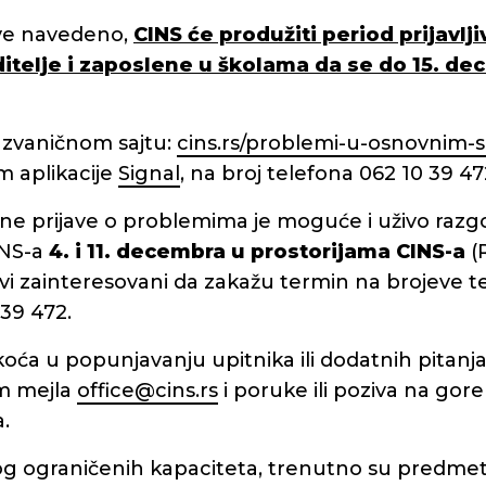
sve navedeno,
CINS će produžiti period prijavl
ditelje i zaposlene u školama da se do 15. d
 zvaničnom sajtu:
cins.rs/problemi-u-osnovnim-
 aplikacije
Signal
, na broj telefona 062 10 39 47
e prijave o problemima je moguće i uživo razgo
INS-a
4. i 11. decembra u prostorijama CINS-a
(R
svi zainteresovani da zakažu termin na brojeve te
 39 472.
oća u popunjavanju upitnika ili dodatnih pitanja
m mejla
office@cins.rs
i poruke ili poziva na go
.
 ograničenih kapaciteta, trenutno su predmet i