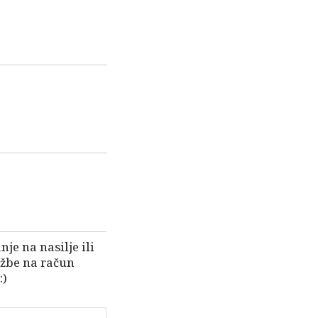
je na nasilje ili
užbe na račun
:)