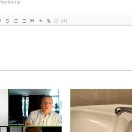
{}
[+]