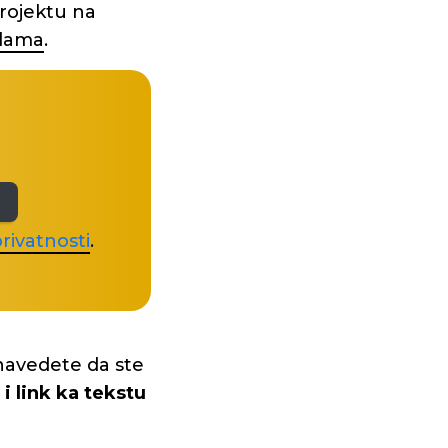
rojektu na
olama
.
rivatnosti
.
navedete da ste
i link ka tekstu