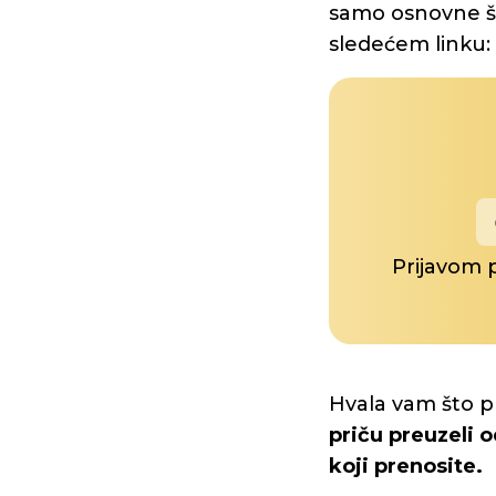
samo osnovne šk
sledećem linku:
Prijavom 
Hvala vam što p
priču preuzeli o
koji prenosite.