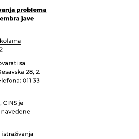
jivanja problema
ecembra jave
skolama
2
varati sa
esavska 28, 2.
lefona: 011 33
, CINS je
re navedene
straživanja