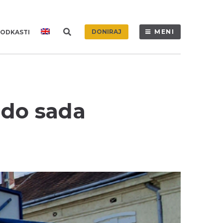
DONIRAJ
MENI
ODKASTI
 do sada