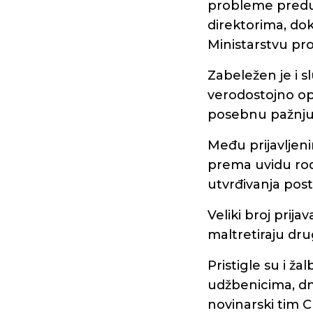
probleme preduz
direktorima, dok
Ministarstvu pr
Zabeležen je i s
verodostojno opi
posebnu pažnju
Među prijavljeni
prema uvidu rodi
utvrđivanja post
Veliki broj prij
maltretiraju dru
Pristigle su i ž
udžbenicima, dn
novinarski tim CI