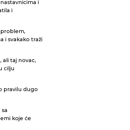
nastavnicima i
ila i
i problem,
 i svakako traži
ali taj novac,
 cilju
po pravilu dugo
 sa
emi koje će