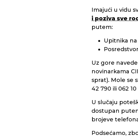
Imajući u vidu 
i poziva sve ro
putem:
Upitnika na
Posredstvom
Uz gore naveden
novinarkama C
sprat). Mole se 
42 790 ili 062 10
U slučaju potešk
dostupan pute
brojeve telefona
Podsećamo, zbog