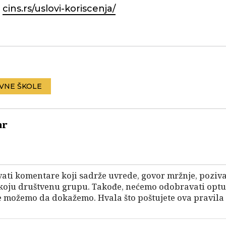
:
cins.rs/uslovi-koriscenja/
VNE ŠKOLE
ar
vati komentare koji sadrže uvrede, govor mržnje, pozivan
 koju društvenu grupu. Takođe, nećemo odobravati opt
 možemo da dokažemo. Hvala što poštujete ova pravila 