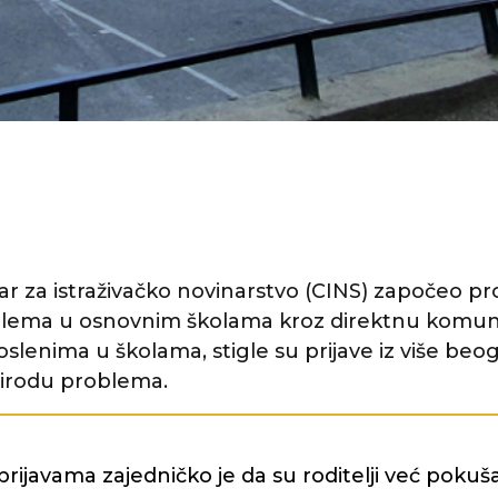
r za istraživačko novinarstvo (CINS) započeo pr
oblema u osnovnim školama kroz direktnu komuni
poslenima u školama, stigle su prijave iz više beo
rirodu problema.
prijavama zajedničko je da su roditelji već pokuša