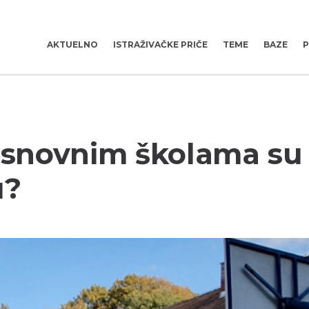
AKTUELNO
ISTRAŽIVAČKE PRIČE
TEME
BAZE
P
 osnovnim školama su
u?