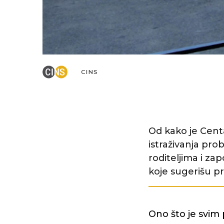
CINS
Od kako je Centa
istraživanja pr
roditeljima i za
koje sugerišu p
Ono što je svim 