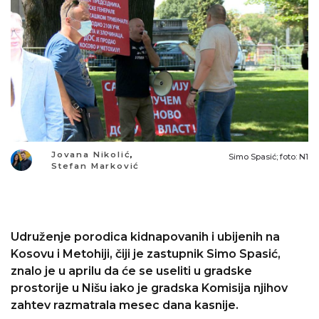
Jovana Nikolić
,
Simo Spasić; foto: N1
Stefan Marković
Udruženje porodica kidnapovanih i ubijenih na
Kosovu i Metohiji, čiji je zastupnik Simo Spasić,
znalo je u aprilu da će se useliti u gradske
prostorije u Nišu iako je gradska Komisija njihov
zahtev razmatrala mesec dana kasnije.