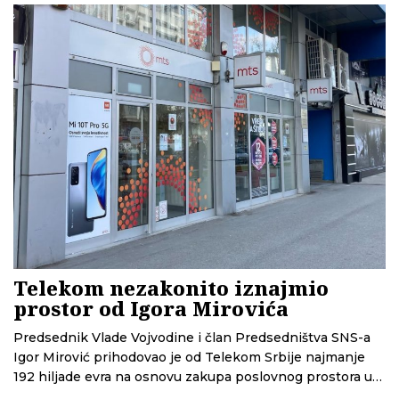
Nenadić iz Transparentnosti kaže da je sistem dodele
prostorija netransparentan i može dovesti do
zloupotreba.
Telekom nezakonito iznajmio
prostor od Igora Mirovića
Predsednik Vlade Vojvodine i član Predsedništva SNS-a
Igor Mirović prihodovao je od Telekom Srbije najmanje
192 hiljade evra na osnovu zakupa poslovnog prostora u
centru Novog Sada. Skoro trećina od toga isplaćena mu je