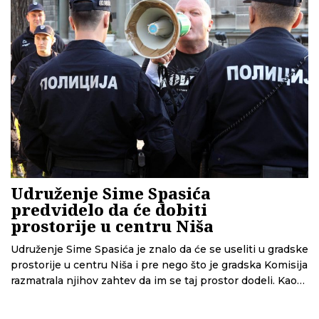
Udruženje Sime Spasića
predvidelo da će dobiti
prostorije u centru Niša
Udruženje Sime Spasića je znalo da će se useliti u gradske
prostorije u centru Niša i pre nego što je gradska Komisija
razmatrala njihov zahtev da im se taj prostor dodeli. Kao
udruženju, lokal im je dat u zakup bez javnog nadmetanja
i po povlašćenoj ceni od oko 100 evra mesečno. Nemanja