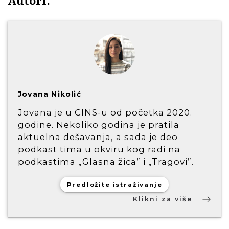
Autori:
Jovana Nikolić
Jovana je u CINS-u od početka 2020.
godine. Nekoliko godina je pratila
aktuelna dešavanja, a sada je deo
podkast tima u okviru kog radi na
podkastima „Glasna žica” i „Tragovi”.
Pre toga, dve godine je sticala iskustvo
u internet redakciji dnevnog lista
Predložite istraživanje
Danas. Završila je Fakultet političkih
Klikni za više
nauka, a bila je i polaznica CINS-ove
škole za istraživačko novinarstvo.