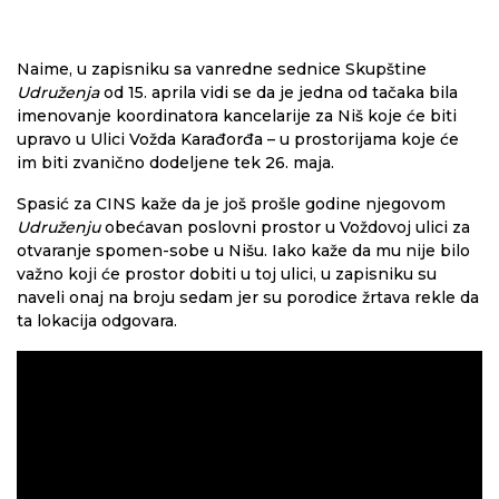
Naime, u zapisniku sa vanredne sednice Skupštine
Udruženja
od 15. aprila vidi se da je jedna od tačaka bila
imenovanje koordinatora kancelarije za Niš koje će biti
upravo u Ulici Vožda Karađorđa – u prostorijama koje će
im biti zvanično dodeljene tek 26. maja.
Spasić za CINS kaže da je još prošle godine njegovom
Udruženju
obećavan poslovni prostor u Voždovoj ulici za
otvaranje spomen-sobe u Nišu. Iako kaže da mu nije bilo
važno koji će prostor dobiti u toj ulici, u zapisniku su
naveli onaj na broju sedam jer su porodice žrtava rekle da
ta lokacija odgovara.