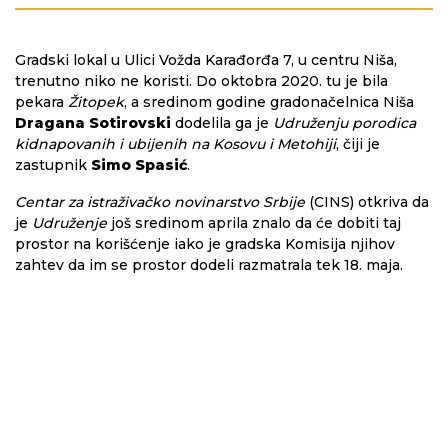
Gradski lokal u Ulici Vožda Karađorđa 7, u centru Niša,
trenutno niko ne koristi. Do oktobra 2020. tu je bila
pekara
Žitopek
, a sredinom godine gradonačelnica Niša
Dragana Sotirovski
dodelila ga je
Udruženju porodica
kidnapovanih i ubijenih na Kosovu i Metohiji
, čiji je
zastupnik
Simo Spasić
.
Centar za istraživačko novinarstvo Srbije
(CINS) otkriva da
je
Udruženje
još sredinom aprila znalo da će dobiti taj
prostor na korišćenje iako je gradska Komisija njihov
zahtev da im se prostor dodeli razmatrala tek 18. maja.