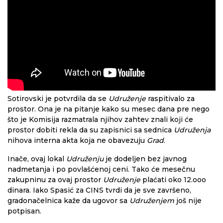
Sotirovski je potvrdila da se
Udruženje
raspitivalo za
prostor. Ona je na pitanje kako su mesec dana pre nego
što je Komisija razmatrala njihov zahtev znali koji će
prostor dobiti rekla da su zapisnici sa sednica
Udruženja
nihova interna akta koja ne obavezuju
Grad
.
Inače, ovaj lokal
Udruženju
je dodeljen bez javnog
nadmetanja i po povlašćenoj ceni. Tako će mesečnu
zakupninu za ovaj prostor
Udruženje
plaćati oko 12.ooo
dinara. Iako Spasić za CINS tvrdi da je sve završeno,
gradonačelnica kaže da ugovor sa
Udruženjem
još nije
potpisan.