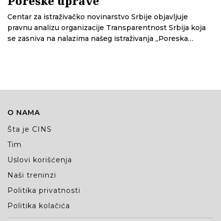
Poreske uprave
Centar za istraživačko novinarstvo Srbije objavljuje
pravnu analizu organizacije Transparentnost Srbija koja
se zasniva na nalazima našeg istraživanja „Poreska
kontrolisala Južne vesti, ali ne i televizije povezane sa
Gašićem“
O NAMA
Šta je CINS
Tim
Uslovi korišćenja
Naši treninzi
Politika privatnosti
Politika kolačića