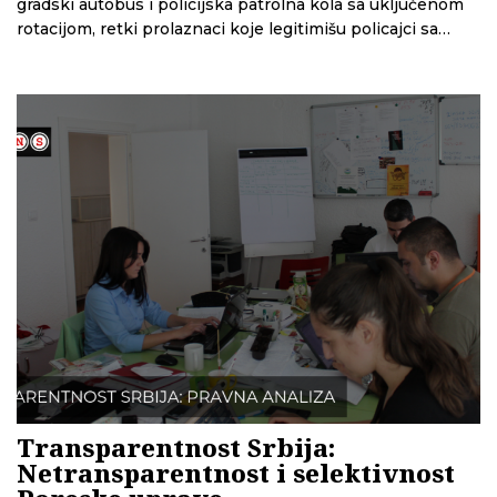
gradski autobus i policijska patrolna kola sa uključenom
rotacijom, retki prolaznaci koje legitimišu policajci sa
maskama na licu, zatvoreni lokali i ekipe gradske čistoće
koje dezinfikuju grad. Ovo je bila slika Beograda i Niša u
prvom danu policijskog časa, uvedenog kao preventivna
mera u sprečavanju širenja korona virusa.
Transparentnost Srbija:
Netransparentnost i selektivnost