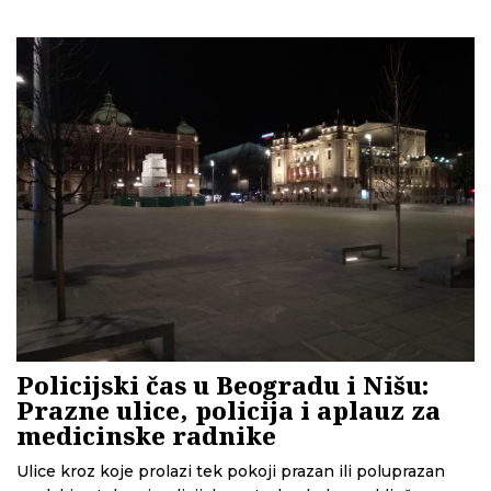
pre nego što je poslovnica otvorena. Na osnovu
anonimne prijave u kojoj su iznete sumnje u
nezakonitost ovog posla tužilaštvo je dugo vodilo
predistražni postupak. Prijava je odbačena, a CINS je
grafički prikazao probleme u postupku i, prema rečima
našeg sagovornika, kršenje Zakona o javnim nabavkama.
Policijski čas u Beogradu i Nišu:
Prazne ulice, policija i aplauz za
medicinske radnike
Ulice kroz koje prolazi tek pokoji prazan ili poluprazan