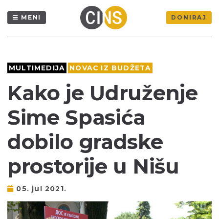
MENI
DONIRAJ
MULTIMEDIJA
NOVAC IZ BUDŽETA
Kako je Udruženje
Sime Spasića
dobilo gradske
prostorije u Nišu
05. jul 2021.