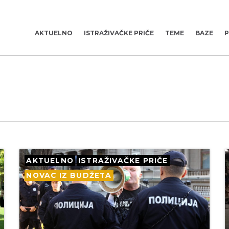
AKTUELNO
ISTRAŽIVAČKE PRIČE
TEME
BAZE
P
AKTUELNO
ISTRAŽIVAČKE PRIČE
NOVAC IZ BUDŽETA