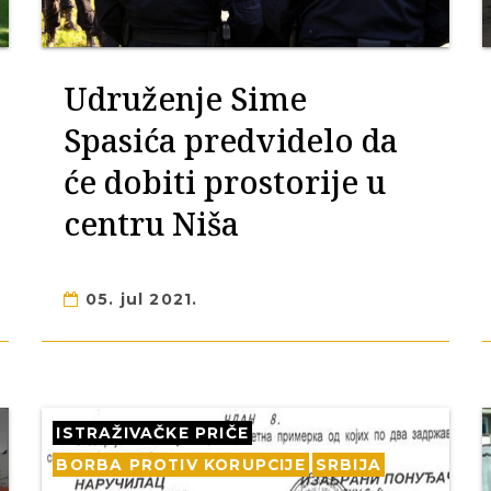
Udruženje Sime
Spasića predvidelo da
će dobiti prostorije u
centru Niša
05. jul 2021.
ISTRAŽIVAČKE PRIČE
BORBA PROTIV KORUPCIJE
SRBIJA