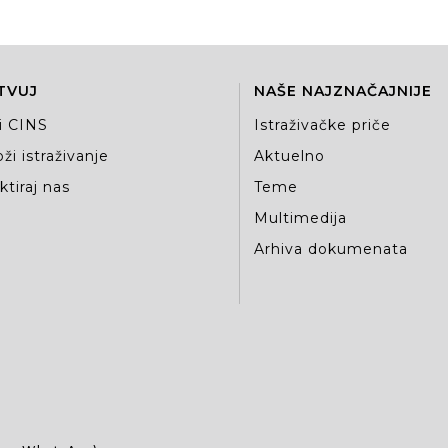
TVUJ
NAŠE NAJZNAČAJNIJE
i CINS
Istraživačke priče
ži istraživanje
Aktuelno
tiraj nas
Teme
Multimedija
Arhiva dokumenata