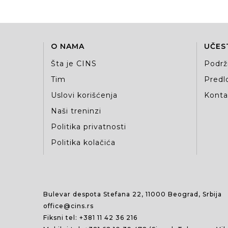
O NAMA
UČES
Šta je CINS
Podrž
Tim
Predlo
Uslovi korišćenja
Kontak
Naši treninzi
Politika privatnosti
Politika kolačića
Bulevar despota Stefana 22, 11000 Beograd, Srbija
office@cins.rs
Fiksni tel:
+381 11 42 36 216