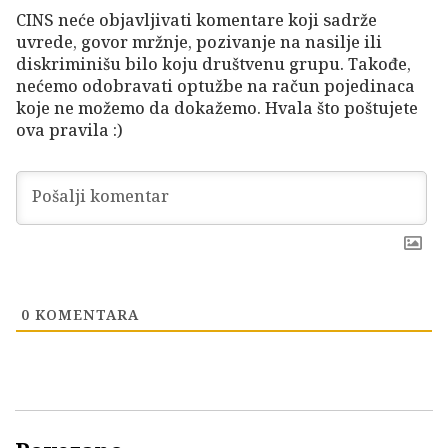
CINS neće objavljivati komentare koji sadrže
uvrede, govor mržnje, pozivanje na nasilje ili
diskriminišu bilo koju društvenu grupu. Takođe,
nećemo odobravati optužbe na račun pojedinaca
koje ne možemo da dokažemo. Hvala što poštujete
ova pravila :)
0
KOMENTARA