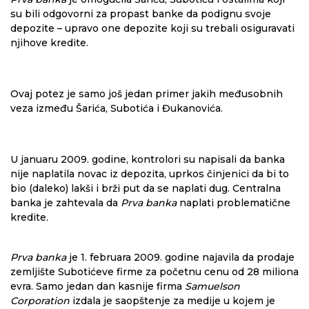
su bili odgovorni za propast banke da podignu svoje
depozite – upravo one depozite koji su trebali osiguravati
njihove kredite.
Ovaj potez je samo još jedan primer jakih međusobnih
veza između Šarića, Subotića i Đukanovića.
U januaru 2009. godine, kontrolori su napisali da banka
nije naplatila novac iz depozita, uprkos činjenici da bi to
bio (daleko) lakši i brži put da se naplati dug. Centralna
banka je zahtevala da
Prva banka
naplati problematične
kredite.
Prva banka
je 1. februara 2009. godine najavila da prodaje
zemljište Subotićeve firme za početnu cenu od 28 miliona
evra. Samo jedan dan kasnije firma
Samuelson
Corporation
izdala je saopštenje za medije u kojem je