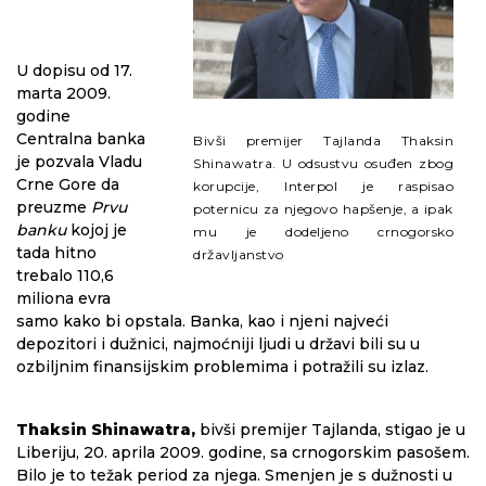
U dopisu od 17.
marta 2009.
godine
Centralna banka
Bivši premijer Tajlanda Thaksin
je pozvala Vladu
Shinawatra. U odsustvu osuđen zbog
Crne Gore da
korupcije, Interpol je raspisao
preuzme
Prvu
poternicu za njegovo hapšenje, a ipak
banku
kojoj je
mu je dodeljeno crnogorsko
tada hitno
državljanstvo
trebalo 110,6
miliona evra
samo kako bi opstala. Banka, kao i njeni najveći
depozitori i dužnici, najmoćniji ljudi u državi bili su u
ozbiljnim finansijskim problemima i potražili su izlaz.
Thaksin Shinawatra,
bivši premijer Tajlanda, stigao je u
Liberiju, 20. aprila 2009. godine, sa crnogorskim pasošem.
Bilo je to težak period za njega. Smenjen je s dužnosti u