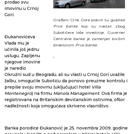
prodao svu
imovinu u Crnoj
Gori.
Građani Crne Gore pokrili su gubitke
Prve banke
koji su nastali zbog
Subotićeve loše investicije. Guverner
Đukanovićeva
Centralne banke je zamenjen bivšim
Vlada mu je
direktorom
Prve banke
učinila još jednu
uslugu. Zapljenu
,
njegove imovine
je naredio
Okružni sud u Beogradu, ali su vlasti u Crnoj Gori uvažile
žalbu, omogućile Subotiću da ponovo preuzme kontrolu i
prepiše svoju imovinu (uključujući hotel
Villa
Montenegro
) na firmu
Manola Management
. Ova firma je
registrovana na Britanskim devičanskim ostrvima, ofšor
nadležnosti koja omogućava skriveno vlasništvo.
Banka porodice Đukanović je 25. novembra 2009. godine