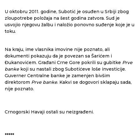
U oktobru 2011. godine, Subotić je osuđen u Srbiji zbog
zloupotrebe položaja na šest godina zatvora. Sud je
usvojio njegovu žalbu i naložio ponovno suđenje koje je u
toku.
Na kraju, ime vlasnika imovine nije poznato, ali
dokumenti pokazuju da je povezan sa Šarićem i
Đukanovićem. Građani Crne Gore pokrili su gubitke
Prve
banke
koji su nastali zbog Subotićeve loše investicije.
Guverner Centralne banke je zamenjen bivšim
direktorom
Prve banke
. Kakvi se dogovori sklapaju sada,
nije poznato.
Crnogorski Havaji ostali su neizgrađeni.
*****