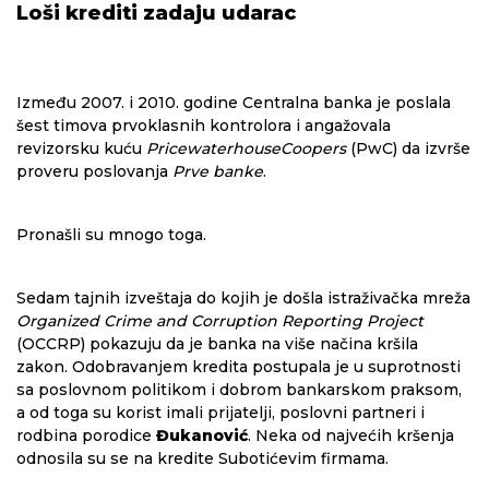
Loši krediti zadaju udarac
Između 2007. i 2010. godine Centralna banka je poslala
šest timova prvoklasnih kontrolora i angažovala
revizorsku kuću
PricewaterhouseCoopers
(PwC) da izvrše
proveru poslovanja
Prve banke
.
Pronašli su mnogo toga.
Sedam tajnih izveštaja do kojih je došla istraživačka mreža
Organized Crime and Corruption Reporting Project
(OCCRP) pokazuju da je banka na više načina kršila
zakon. Odobravanjem kredita postupala je u suprotnosti
sa poslovnom politikom i dobrom bankarskom praksom,
a od toga su korist imali prijatelji, poslovni partneri i
rodbina porodice
Đukanović
. Neka od najvećih kršenja
odnosila su se na kredite Subotićevim firmama.