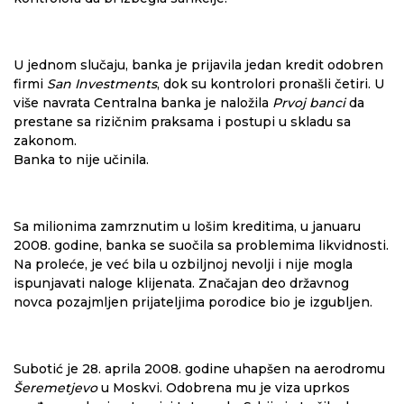
U jednom slučaju, banka je prijavila jedan kredit odobren
firmi
San Investments
, dok su kontrolori pronašli četiri. U
više navrata Centralna banka je naložila
Prvoj banci
da
prestane sa rizičnim praksama i postupi u skladu sa
zakonom.
Banka to nije učinila.
Sa milionima zamrznutim u lošim kreditima, u januaru
2008. godine, banka se suočila sa problemima likvidnosti.
Na proleće, je već bila u ozbiljnoj nevolji i nije mogla
ispunjavati naloge klijenata. Značajan deo državnog
novca pozajmljen prijateljima porodice bio je izgubljen.
Subotić je 28. aprila 2008. godine uhapšen na aerodromu
Šeremetjevo
u Moskvi. Odobrena mu je viza uprkos