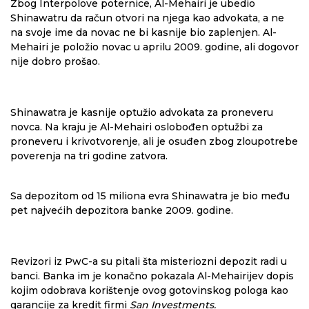
Zbog Interpolove poternice, Al-Mehairi je ubedio
Shinawatru da račun otvori na njega kao advokata, a ne
na svoje ime da novac ne bi kasnije bio zaplenjen. Al-
Mehairi je položio novac u aprilu 2009. godine, ali dogovor
nije dobro prošao.
Shinawatra je kasnije optužio advokata za proneveru
novca. Na kraju je Al-Mehairi oslobođen optužbi za
proneveru i krivotvorenje, ali je osuđen zbog zloupotrebe
poverenja na tri godine zatvora.
Sa depozitom od 15 miliona evra Shinawatra je bio među
pet najvećih depozitora banke 2009. godine.
Revizori iz PwC-a su pitali šta misteriozni depozit radi u
banci. Banka im je konačno pokazala Al-Mehairijev dopis
kojim odobrava korištenje ovog gotovinskog pologa kao
garancije za kredit firmi
San Investments.