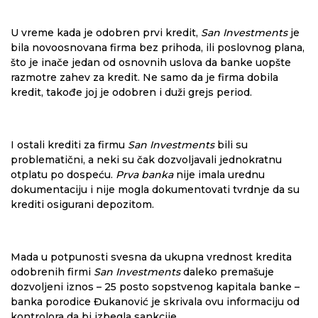
U vreme kada je odobren prvi kredit,
San Investments
je
bila novoosnovana firma bez prihoda, ili poslovnog plana,
što je inače jedan od osnovnih uslova da banke uopšte
razmotre zahev za kredit. Ne samo da je firma dobila
kredit, takođe joj je odobren i duži grejs period.
I ostali krediti za firmu
San Investments
bili su
problematični, a neki su čak dozvoljavali jednokratnu
otplatu po dospeću.
Prva banka
nije imala urednu
dokumentaciju i nije mogla dokumentovati tvrdnje da su
krediti osigurani depozitom.
Mada u potpunosti svesna da ukupna vrednost kredita
odobrenih firmi
San Investments
daleko premašuje
dozvoljeni iznos – 25 posto sopstvenog kapitala banke –
banka porodice Đukanović je skrivala ovu informaciju od
kontrolora da bi izbegla sankcije.