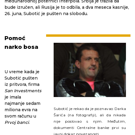
međunarodnoj poternici Interpola. Srbija je tražila da
bude izručen, ali Rusija je to odbila, a dva meseca kasnije,
26. juna, Subotić je pušten na slobodu.
Pomoć
narko bosa
U vreme kada je
Subotić pušten
iz pritvora, firma
San Investments
je imala
najmanje sedam
Subotić je rekao da je poznavao Darka
miliona evra na
Šarića (na fotografiji), ali da nikada
svom računu u
nije poslovao s njim. Međutim,
Prvoj banci
.
dokumenti Centralne banke prvi su
javni dokaz povezanosti