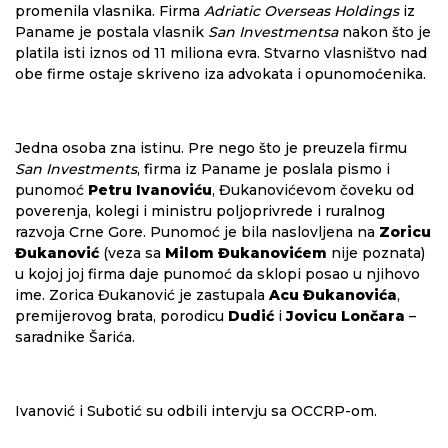
promenila vlasnika. Firma
Adriatic Overseas Holdings
iz
Paname je postala vlasnik
San Investmentsa
nakon što je
platila isti iznos od 11 miliona evra. Stvarno vlasništvo nad
obe firme ostaje skriveno iza advokata i opunomoćenika.
Jedna osoba zna istinu. Pre nego što je preuzela firmu
San Investments
, firma iz Paname je poslala pismo i
punomoć
Petru Ivanoviću
, Đukanovićevom čoveku od
poverenja, kolegi i ministru poljoprivrede i ruralnog
razvoja Crne Gore. Punomoć je bila naslovljena na
Zoricu
Đukanović
(veza sa
Milom Đukanovićem
nije poznata)
u kojoj joj firma daje punomoć da sklopi posao u njihovo
ime. Zorica Đukanović je zastupala
Acu Đukanovića
,
premijerovog brata, porodicu
Dudić
i
Jovicu Lončara
–
saradnike Šarića.
Ivanović i Subotić su odbili intervju sa OCCRP-om.