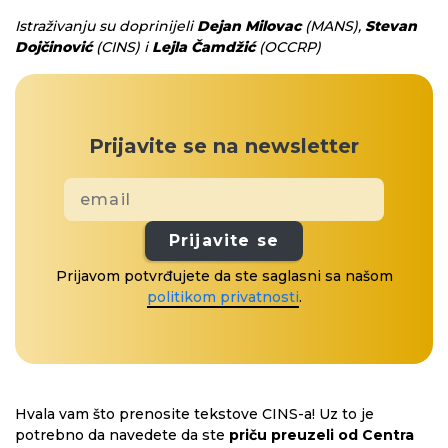
Istraživanju su doprinijeli
Dejan Milovac
(MANS),
Stevan
Dojčinović
(CINS) i
Lejla Čamdžić
(OCCRP)
Prijavite se na newsletter
Prijavite se
Prijavom potvrđujete da ste saglasni sa našom
politikom privatnosti
.
Hvala vam što prenosite tekstove CINS-a! Uz to je
potrebno da navedete da ste
priču preuzeli od Centra