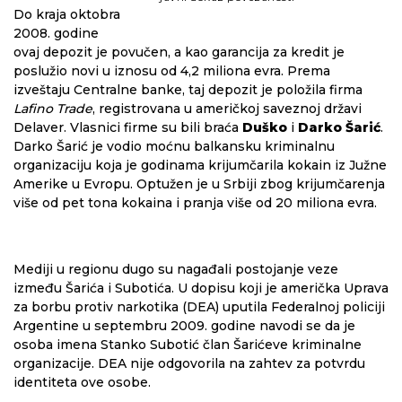
Do kraja oktobra
2008. godine
ovaj depozit je povučen, a kao garancija za kredit je
poslužio novi u iznosu od 4,2 miliona evra. Prema
izveštaju Centralne banke, taj depozit je položila firma
Lafino Trade
, registrovana u američkoj saveznoj državi
Delaver. Vlasnici firme su bili braća
Duško
i
Darko Šarić
.
Darko Šarić je vodio moćnu balkansku kriminalnu
organizaciju koja je godinama krijumčarila kokain iz Južne
Amerike u Evropu. Optužen je u Srbiji zbog krijumčarenja
više od pet tona kokaina i pranja više od 20 miliona evra.
Mediji u regionu dugo su nagađali postojanje veze
između Šarića i Subotića. U dopisu koji je američka Uprava
za borbu protiv narkotika (DEA) uputila Federalnoj policiji
Argentine u septembru 2009. godine navodi se da je
osoba imena Stanko Subotić član Šarićeve kriminalne
organizacije. DEA nije odgovorila na zahtev za potvrdu
identiteta ove osobe.