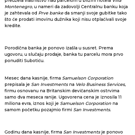
preuzela vlasništvo nad parcelom u blizini hotela
Villa
Montenegro
, u nameri da zadovolji Centralnu banku koja
je zahtevala od
Prve banke
da smanji svoje gubitke tako
što će prodati imovinu dužnika koji nisu otplaćivali svoje
kredite.
Porodična banka je ponovo izašla u susret. Prema
ugovoru, u slučaju prodaje, banka tu parcelu mora prvo
ponuditi Subotiću.
Mesec dana kasnije, firma
Samuelson Corporation
prepisala je
San Investments
na
Velo Business Services,
firmu osnovanu na Britanskim devičanskim ostrvima
samo dva meseca ranije. Ugovorena cena je iznosila 11
miliona evra, iznos koji je
Samuelson Corporation
na
samom početku pozajmio firmi
San Investments.
Godinu dana kasnije, firma
San Investments
je ponovo