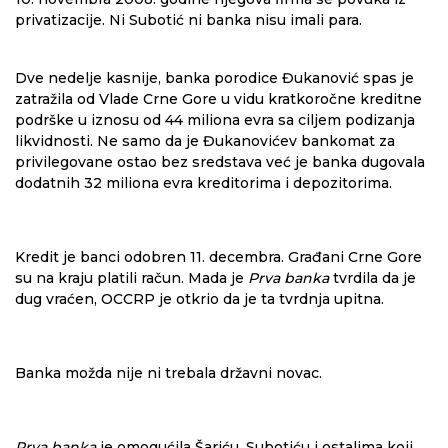
privatizacije. Ni Subotić ni banka nisu imali para.
Dve nedelje kasnije, banka porodice Đukanović spas je
zatražila od Vlade Crne Gore u vidu kratkoročne kreditne
podrške u iznosu od 44 miliona evra sa ciljem podizanja
likvidnosti. Ne samo da je Đukanovićev bankomat za
privilegovane ostao bez sredstava već je banka dugovala
dodatnih 32 miliona evra kreditorima i depozitorima.
Kredit je banci odobren 11. decembra. Građani Crne Gore
su na kraju platili račun. Mada je
Prva banka
tvrdila da je
dug vraćen, OCCRP je otkrio da je ta tvrdnja upitna.
Banka možda nije ni trebala državni novac.
Prva banka
je omogućila Šariću, Subotiću i ostalima koji