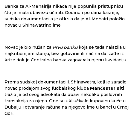
Banka za Al-Mehairija nikada nije popunila pristupnicu
što je imala obavezu učiniti. Godinu i po dana kasnije,
sudska dokumentacija je otkrila da je Al-Mehairi položio
novac u Shinawatrino ime.
Novac je bio nužan za
Prvu banku
koja se tada nalazila u
najkritičnijem stanju, bez gotovine ili načina da izađe iz
krize dok je Centralna banka zagovarala njenu likvidaciju.
Prema sudskoj dokumentaciji, Shinawatra, koji je zaradio
novac prodajom svog fudbalskog kluba
Mančester siti
,
tražio je od ovog advokata da obavi nekoliko poslovnih
transakcija za njega. One su uključivale kupovinu kuće u
Dubaiju i otvaranje računa na njegovo ime u banci u Crnoj
Gori.