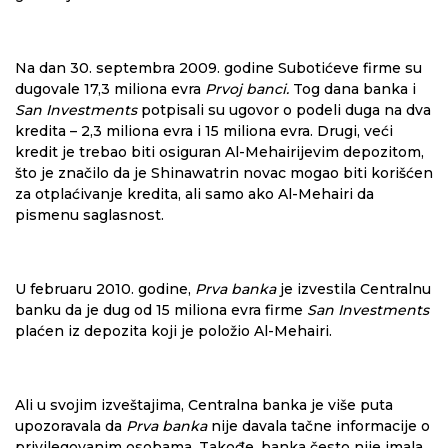
Na dan 30. septembra 2009. godine Subotićeve firme su
dugovale 17,3 miliona evra
Prvoj banci.
Tog dana banka i
San Investments
potpisali su ugovor o podeli duga na dva
kredita – 2,3 miliona evra i 15 miliona evra. Drugi, veći
kredit je trebao biti osiguran Al-Mehairijevim depozitom,
što je značilo da je Shinawatrin novac mogao biti korišćen
za otplaćivanje kredita, ali samo ako Al-Mehairi da
pismenu saglasnost.
U februaru 2010. godine,
Prva banka
je izvestila Centralnu
banku da je dug od 15 miliona evra firme
San Investments
plaćen iz depozita koji je položio Al-Mehairi.
Ali u svojim izveštajima, Centralna banka je više puta
upozoravala da
Prva banka
nije davala tačne informacije o
privilegovanim osobama. Takođe, banka često nije imala