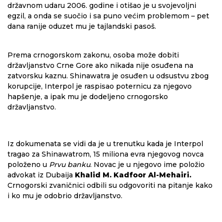
državnom udaru 2006. godine i otišao je u svojevoljni
egzil, a onda se suočio i sa puno većim problemom – pet
dana ranije oduzet mu je tajlandski pasoš.
Prema crnogorskom zakonu, osoba može dobiti
državljanstvo Crne Gore ako nikada nije osuđena na
zatvorsku kaznu. Shinawatra je osuđen u odsustvu zbog
korupcije, Interpol je raspisao poternicu za njegovo
hapšenje, a ipak mu je dodeljeno crnogorsko
državljanstvo.
Iz dokumenata se vidi da je u trenutku kada je Interpol
tragao za Shinawatrom, 15 miliona evra njegovog novca
položeno u
Prvu banku
. Novac je u njegovo ime položio
advokat iz Dubaija
Khalid M. Kadfoor Al-Mehairi.
Crnogorski zvaničnici odbili su odgovoriti na pitanje kako
i ko mu je odobrio državljanstvo.