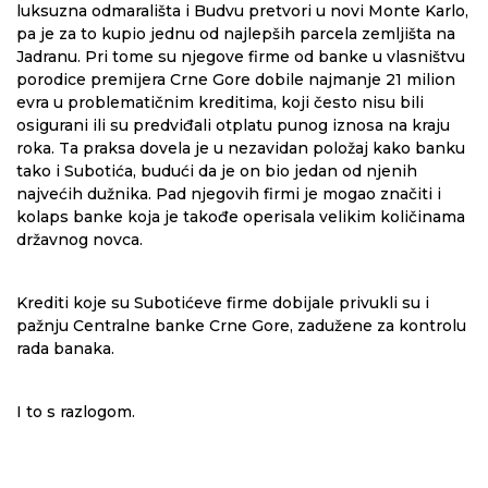
luksuzna odmarališta i Budvu pretvori u novi Monte Karlo,
pa je za to kupio jednu od najlepših parcela zemljišta na
Jadranu. Pri tome su njegove firme od banke u vlasništvu
porodice premijera Crne Gore dobile najmanje 21 milion
evra u problematičnim kreditima, koji često nisu bili
osigurani ili su predviđali otplatu punog iznosa na kraju
roka. Ta praksa dovela je u nezavidan položaj kako banku
tako i Subotića, budući da je on bio jedan od njenih
najvećih dužnika. Pad njegovih firmi je mogao značiti i
kolaps banke koja je takođe operisala velikim količinama
državnog novca.
Krediti koje su Subotićeve firme dobijale privukli su i
pažnju Centralne banke Crne Gore, zadužene za kontrolu
rada banaka.
I to s razlogom.