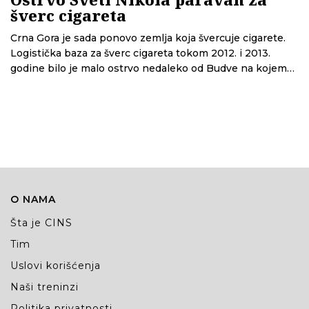
šverc cigareta
Crna Gora je sada ponovo zemlja koja švercuje cigarete.
Logistička baza za šverc cigareta tokom 2012. i 2013.
godine bilo je malo ostrvo nedaleko od Budve na kojem
su bili smešteni šverceri iz Italije tokom boravka u Crnoj
Gori
O NAMA
Šta je CINS
Tim
Uslovi korišćenja
Naši treninzi
Politika privatnosti