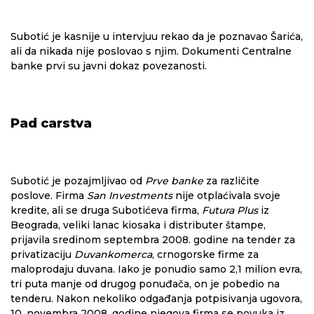
Subotić je kasnije u intervjuu rekao da je poznavao Šarića,
ali da nikada nije poslovao s njim. Dokumenti Centralne
banke prvi su javni dokaz povezanosti.
Pad carstva
Subotić je pozajmljivao od
Prve banke
za različite
poslove. Firma
San Investments
nije otplaćivala svoje
kredite, ali se druga Subotićeva firma,
Futura Plus
iz
Beograda, veliki lanac kiosaka i distributer štampe,
prijavila sredinom septembra 2008. godine na tender za
privatizaciju
Duvankomerca
, crnogorske firme za
maloprodaju duvana. Iako je ponudio samo 2,1 milion evra,
tri puta manje od drugog ponuđača, on je pobedio na
tenderu. Nakon nekoliko odgađanja potpisivanja ugovora,
10. novembra 2008. godine njegova firma se povuka iz