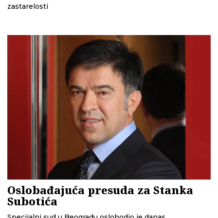
zastarelosti
Oslobađajuća presuda za Stanka
Subotića
Specijalni sud u Beogradu oslobodio je danas