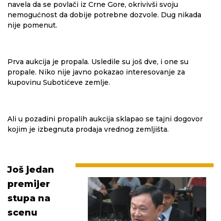
navela da se povlači iz Crne Gore, okrivivši svoju
nemogućnost da dobije potrebne dozvole. Dug nikada
nije pomenut.
Prva aukcija je propala. Usledile su još dve, i one su
propale. Niko nije javno pokazao interesovanje za
kupovinu Subotićeve zemlje.
Ali u pozadini propalih aukcija sklapao se tajni dogovor
kojim je izbegnuta prodaja vrednog zemljišta.
Još jedan
premijer
stupa na
scenu