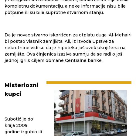
kompletnu dokumentaciju, a neke informacije nisu bile
potpune ili su bile suprotne stvarnom stanju.
Da je novac stvarno iskorišćen za otplatu duga, Al-Mehairi
bi postao vlasnik zemljišta. Ali, iz izvoda Uprave za
nekretnine vidi se da je hipoteka još uvek uknjižena na
zemljište. Ova činjenica izaziva sumnju da se radi o još
jednoj igri s ciljem obmane Centralne banke.
Misteriozni
kupci
Subotić je do
kraja 2009.
godine izgubio ili