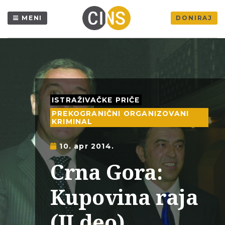
MENI
DONIRAJ
ISTRAŽIVAČKE PRIČE
PREKOGRANIČNI ORGANIZOVANI
KRIMINAL
10. apr 2014.
Crna Gora:
Kupovina raja
(II deo)