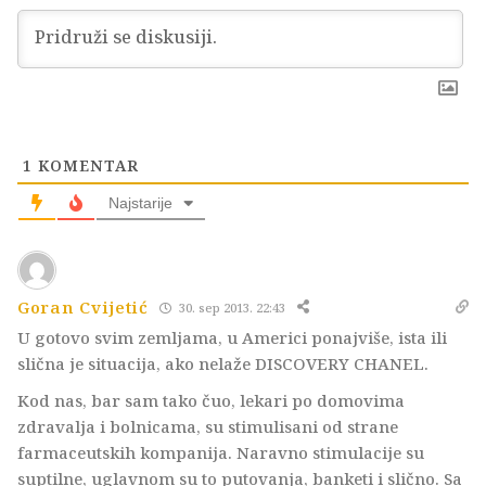
1
KOMENTAR
Najstarije
Goran Cvijetić
30. sep 2013. 22:43
U gotovo svim zemljama, u Americi ponajviše, ista ili
slična je situacija, ako nelaže DISCOVERY CHANEL.
Kod nas, bar sam tako čuo, lekari po domovima
zdravalja i bolnicama, su stimulisani od strane
farmaceutskih kompanija. Naravno stimulacije su
suptilne, uglavnom su to putovanja, banketi i slično. Sa