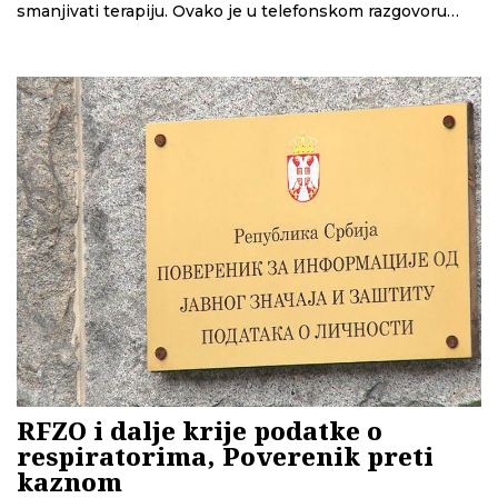
smanjivati terapiju. Ovako je u telefonskom razgovoru
novinarki CINS-a preporučen čaj Diabetin protiv
dijabetesa. Ono što nije rečeno je da za dijabetes nema
leka, i da nagli prekid terapije može da ozbiljno ugrozi već
narušeno zdravlje.
RFZO i dalje krije podatke o
respiratorima, Poverenik preti
kaznom