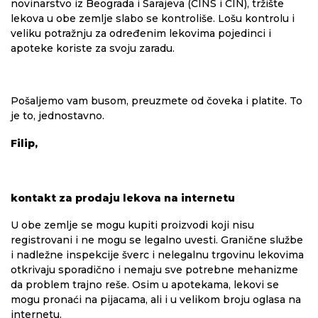
novinarstvo iz Beograda i Sarajeva (CINS i CIN), tržište
lekova u obe zemlje slabo se kontroliše. Lošu kontrolu i
veliku potražnju za određenim lekovima pojedinci i
apoteke koriste za svoju zaradu.
Pošaljemo vam busom, preuzmete od čoveka i platite. To
je to, jednostavno.
Filip,
kontakt za prodaju lekova na internetu
U obe zemlje se mogu kupiti proizvodi koji nisu
registrovani i ne mogu se legalno uvesti. Granične službe
i nadležne inspekcije šverc i nelegalnu trgovinu lekovima
otkrivaju sporadično i nemaju sve potrebne mehanizme
da problem trajno reše. Osim u apotekama, lekovi se
mogu pronaći na pijacama, ali i u velikom broju oglasa na
internetu.