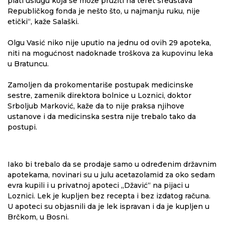
plati uslugu koja se može pružiti na teret sredstava
Republičkog fonda je nešto što, u najmanju ruku, nije
etički“, kaže Salaški.
Olgu Vasić niko nije uputio na jednu od ovih 29 apoteka,
niti na mogućnost nadoknade troškova za kupovinu leka
u Bratuncu.
Zamoljen da prokomentariše postupak medicinske
sestre, zamenik direktora bolnice u Loznici, doktor
Srboljub Marković, kaže da to nije praksa njihove
ustanove i da medicinska sestra nije trebalo tako da
postupi.
Iako bi trebalo da se prodaje samo u određenim državnim
apotekama, novinari su u julu acetazolamid za oko sedam
evra kupili i u privatnoj apoteci „Džavić“ na pijaci u
Loznici. Lek je kupljen bez recepta i bez izdatog računa.
U apoteci su objasnili da je lek ispravan i da je kupljen u
Brčkom, u Bosni.