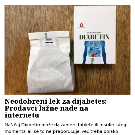
kako su poslovi sklapani i kako je Vlada skrajnula Zakon o
javnim nabavkama.
Neodobreni lek za dijabetes:
Prodavci lažne nade na
internetu
Naš čaj Diabetin može da zameni tablete ili insulin istog
momenta, ali se to ne preporučuje, već treba polako