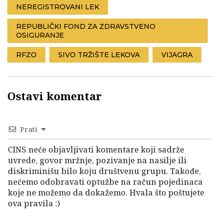
NEREGISTROVANI LEK
REPUBLIČKI FOND ZA ZDRAVSTVENO
OSIGURANJE
RFZO
SIVO TRŽIŠTE LEKOVA
VIJAGRA
Ostavi komentar
Prati
CINS neće objavljivati komentare koji sadrže
uvrede, govor mržnje, pozivanje na nasilje ili
diskriminišu bilo koju društvenu grupu. Takođe,
nećemo odobravati optužbe na račun pojedinaca
koje ne možemo da dokažemo. Hvala što poštujete
ova pravila :)