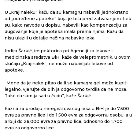
U „Krajinaleku“ kažu da su kamagru nabavili jednokratno
od „određene apoteke“ koja je bila pred zatvaranjem. Lek
su, kako navode u dopisu, nabavili kao kompenzaciju za
dugovanje koje je apoteka imala prema njima. Kažu da
nisu ulazili u detalje načina nabavke leka.
Indira Šarkić, inspektorica pri Agenciji za lekove i
medicinska sredstva BiH, kaže da veleprometnik, u ovom
slučaju „Krajinalek“, ne može nabavljati lekove od
apoteke.
“Mene da je neko pitao da li se kamagra gel može kupiti
legalno, vjerujte da bih ja odgovorno tvrdila da ne može.
Tako da sam ja sad u čudu”, kaže Šarkić.
Kazna za prodaju neregistrovanog leka u BiH je do 7.500
evra za pravno lice i do 1.500 evra za odgovornu osobu, a u
Srbiji do 26.000 evra za pravno lice, odnosno do 1.700
evra za odgovorno lice.