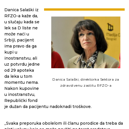
Danica Salaški iz
RFZO-a kaže da,
u slučaju kada se
lek sa D liste ne
može naći u
Srbiji, pacijent
ima pravo da ga
kupi u
inostranstvu, ali
uz potvrdu jedne
od 29 apoteka
da leka u tom
Danica Salaški, direktorka Sektora za
momentu nema.
zdravstvenu zastitu RFZO-a
Nakon kupovine
u inostranstvu,
Republički fond
je dužan da pacijentu nadoknadi troškove.
„Svaka preporuka obolelom ili članu porodice da treba da