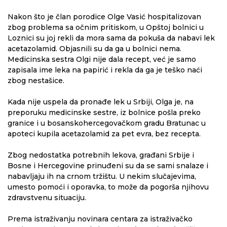
Nakon što je član porodice Olge Vasić hospitalizovan
zbog problema sa očnim pritiskom, u Opštoj bolnici u
Loznici su joj rekli da mora sama da pokuša da nabavi lek
acetazolamid. Objasnili su da ga u bolnici nema.
Medicinska sestra Olgi nije dala recept, već je samo
zapisala ime leka na papirić i rekla da ga je teško naći
zbog nestašice.
Kada nije uspela da pronađe lek u Srbiji, Olga je, na
preporuku medicinske sestre, iz bolnice pošla preko
granice i u bosanskohercegovačkom gradu Bratunac u
apoteci kupila acetazolamid za pet evra, bez recepta.
Zbog nedostatka potrebnih lekova, građani Srbije i
Bosne i Hercegovine prinuđeni su da se sami snalaze i
nabavljaju ih na crnom tržištu. U nekim slučajevima,
umesto pomoći i oporavka, to može da pogorša njihovu
zdravstvenu situaciju.
Prema istraživanju novinara centara za istraživačko