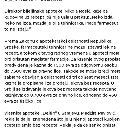
Direktor bijeljinske apoteke, Nikola Rosić, kaže da
kupovina uz recept još nije ušla u praksu: „Neko izda,
neko ne izda, možda je bila tehničarka, inače farmaceuti
to ne izdaju.”
Prema Zakonu o apotekarskoj delatnosti Republike
Srpske, farmaceutski tehničar ne može izdavati lek na
recept, a tokom čitavog radnog vremena u apoteci mora
biti prisutan magistar farmacije. Za kršenje ovog propisa
predviđena je kazna do 1.500 evra za odgovornu osobu i
do 7.500 evra za pravno lice. Takođe se može izreći mera
zabrane obavljanja delatnosti od tri do šest meseci. Ista
kazna je propisana i za prodaju lekova bez recepta. U
Srbiji se izdavanje lekova bez recepta takođe novčano
kažnjava: do 8.700 evra za pravno lice, odnosno do 430
evra za fizičko lice.
Vlasnica apoteke „Delfin“ u Sarajevu, Madžira Pavlović,
rekla je da je iznenađena što je u njenoj apoteci kupljen
acetazolamid bez recepta. Rekla je da će sankcionisati