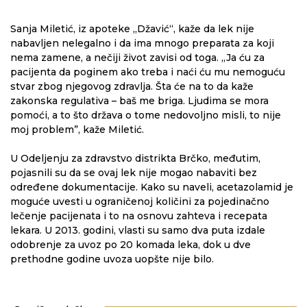
Sanja Miletić, iz apoteke „Džavić“, kaže da lek nije
nabavljen nelegalno i da ima mnogo preparata za koji
nema zamene, a nečiji život zavisi od toga. „Ja ću za
pacijenta da poginem ako treba i naći ću mu nemoguću
stvar zbog njegovog zdravlja. Šta će na to da kaže
zakonska regulativa – baš me briga. Ljudima se mora
pomoći, a to što država o tome nedovoljno misli, to nije
moj problem”, kaže Miletić.
U Odeljenju za zdravstvo distrikta Brčko, međutim,
pojasnili su da se ovaj lek nije mogao nabaviti bez
određene dokumentacije. Kako su naveli, acetazolamid je
moguće uvesti u ograničenoj količini za pojedinačno
lečenje pacijenata i to na osnovu zahteva i recepata
lekara. U 2013. godini, vlasti su samo dva puta izdale
odobrenje za uvoz po 20 komada leka, dok u dve
prethodne godine uvoza uopšte nije bilo.