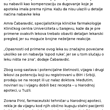
su nabavili kao kompenzaciju za dugovanje koje je
apoteka imala prema njima. Kažu da nisu ulazili u detalje
načina nabavke leka
Amra Čabaravdić, specijalistkinja kliničke farmakologije
Kliničkog centra Univerziteta u Sarajevu, kaže da je pre
primene ovakvih lekova trebalo obaviti detaljan lekarski
pregled, jer su moguće brojne neželjene reakcije.
„Opasnosti od primene ovog leka su značajno povećane
ukoliko se on nabavlja ‘ispod ruke’, jer se u tom slučaju o
leku ništa ne zna“, dodaje Čabaravdić.
Zbog svog sastava i potencijalne štetnosti, vijagra i drugi
lekovi za potenciju koji su registrovani u BiH i Srbiji,
prodaju se na recept ili uz nalaz doktora. Međutim,
novinari su i vijagru dobili bez recepta – u Narodnoj
apoteci, u Tuzli.
Zorana Pirić, farmaceutski tehničar u Narodnoj apoteci,
rekla je da vijagru kod njih obično kupuju stalni pacijenti