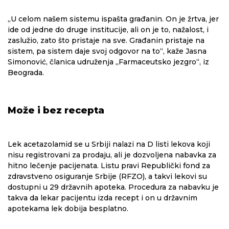
„U celom našem sistemu ispašta građanin. On je žrtva, jer
ide od jedne do druge institucije, ali on je to, nažalost, i
zaslužio, zato što pristaje na sve. Građanin pristaje na
sistem, pa sistem daje svoj odgovor na to“, kaže Jasna
Simonović, članica udruženja „Farmaceutsko jezgro“, iz
Beograda.
Može i bez recepta
Lek acetazolamid se u Srbiji nalazi na D listi lekova koji
nisu registrovani za prodaju, ali je dozvoljena nabavka za
hitno lečenje pacijenata. Listu pravi Republički fond za
zdravstveno osiguranje Srbije (RFZO), a takvi lekovi su
dostupni u 29 državnih apoteka. Procedura za nabavku je
takva da lekar pacijentu izda recept i on u državnim
apotekama lek dobija besplatno.