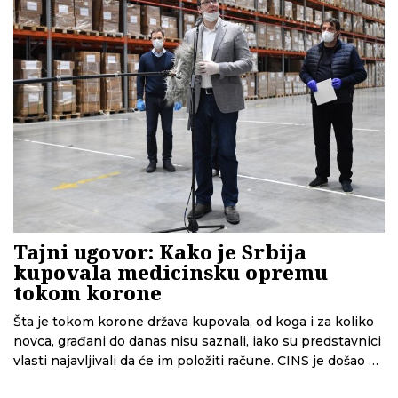
Tajni ugovor: Kako je Srbija
kupovala medicinsku opremu
tokom korone
Šta je tokom korone država kupovala, od koga i za koliko
novca, građani do danas nisu saznali, iako su predstavnici
vlasti najavljivali da će im položiti račune. CINS je došao do
jednog od ugovora vrednog 64 miliona evra koji pokazuje