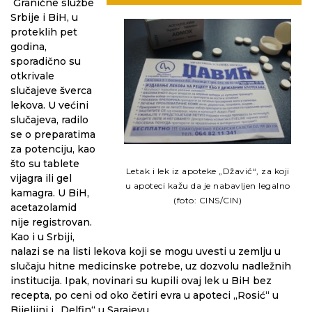
Granične službe
Srbije i BiH, u
proteklih pet
godina,
sporadično su
otkrivale
slučajeve šverca
lekova. U većini
slučajeva, radilo
se o preparatima
za potenciju, kao
što su tablete
Letak i lek iz apoteke „Džavić“, za koji
vijagra ili gel
u apoteci kažu da je nabavljen legalno
kamagra. U BiH,
(foto: CINS/CIN)
acetazolamid
nije registrovan.
Kao i u Srbiji,
nalazi se na listi lekova koji se mogu uvesti u zemlju u
slučaju hitne medicinske potrebe, uz dozvolu nadležnih
institucija. Ipak, novinari su kupili ovaj lek u BiH bez
recepta, po ceni od oko četiri evra u apoteci „Rosić“ u
Bijeljini i „Delfin“ u Sarajevu.