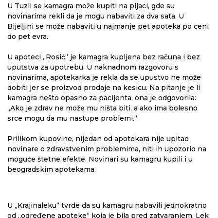
U Tuzli se kamagra može kupiti na pijaci, gde su
novinarima rekli da je mogu nabaviti za dva sata. U
Bijeljini se može nabaviti u najmanje pet apoteka po ceni
do pet evra.
U apoteci „Rosić“ je kamagra kupljena bez računa i bez
uputstva za upotrebu. U naknadnom razgovoru s
novinarima, apotekarka je rekla da se upustvo ne može
dobiti jer se proizvod prodaje na kesicu. Na pitanje je li
kamagra nešto opasno za pacijenta, ona je odgovorila:
„Ako je zdrav ne može mu ništa biti, a ako ima bolesno
srce mogu da mu nastupe problemi.“
Prilikom kupovine, nijedan od apotekara nije upitao
novinare o zdravstvenim problemima, niti ih upozorio na
moguće štetne efekte. Novinari su kamagru kupili i u
beogradskim apotekama.
U „Krajinaleku“ tvrde da su kamagru nabavili jednokratno
od „određene apoteke“ koja je bila pred zatvaranjem. Lek