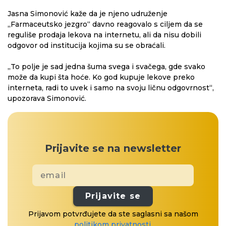
Jasna Simonović kaže da je njeno udruženje
„Farmaceutsko jezgro“ davno reagovalo s ciljem da se
reguliše prodaja lekova na internetu, ali da nisu dobili
odgovor od institucija kojima su se obraćali.
„To polje je sad jedna šuma svega i svačega, gde svako
može da kupi šta hoće. Ko god kupuje lekove preko
interneta, radi to uvek i samo na svoju ličnu odgovrnost“,
upozorava Simonović.
Prijavite se na newsletter
Prijavite se
Prijavom potvrđujete da ste saglasni sa našom
politikom privatnosti
.