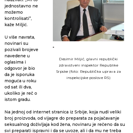
jednostavno ne
možemo
kontrolisati”,
kaže Miljić.
U više navrata,
novinari su
pozivali brojeve
navedene u
Desimir Miljić, glavni republički
oglasima i
zdravstveni inspektor Republike
odgovor je bio
Srpske (foto: Republička uprava za
da je isporuka
inspekcijske poslove RS)
moguća u roku
od sat ili dva,
ukoliko je reč o
istom gradu.
Na jednoj od internet stranica iz Srbije, koja nudi veliki
broj proizvoda, od vijagre do preparata za pojačavanje
seksualnog doživljaja kod žena, novinaru je rečeno da su
svi preparati ispravni i da se uvoze, ali i da mu ne treba