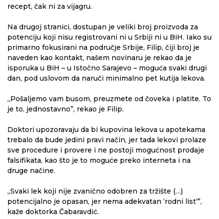
recept, čak ni za vijagru.
Na drugoj stranici, dostupan je veliki broj proizvoda za
potenciju koji nisu registrovani ni u Srbiji ni u BiH. Iako su
primarno fokusirani na područje Srbije, Filip, čiji broj je
naveden kao kontakt, našem novinaru je rekao da je
isporuka u BiH – u Istočno Sarajevo – moguća svaki drugi
dan, pod uslovom da naruči minimalno pet kutija lekova.
„Pošaljemo vam busom, preuzmete od čoveka i platite. To
je to, jednostavno”, rekao je Filip.
Doktori upozoravaju da bi kupovina lekova u apotekama
trebalo da bude jedini pravi način, jer tada lekovi prolaze
sve procedure i provere i ne postoji mogućnost prodaje
falsifikata, kao što je to moguće preko interneta i na
druge načine.
„Svaki lek koji nije zvanično odobren za tržište (…)
potencijalno je opasan, jer nema adekvatan ‘rodni list’”,
kaže doktorka Čabaravdić.