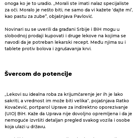
onoga ko je to uradio. „Morali ste imati nalaz specijaliste
za oči. Moralo je nešto biti, ne samo da vi kažete ‘dajte mi’,
kao pastu za zube”, objašnjava Pavlović.
Novinari su se uverili da građani Srbije i BiH mogu u
slobodnoj prodaji kupovati i druge lekove na kojima se
navodi da je potreban lekarski recept. Među njima su i
tablete protiv bolova i zgrušavanja krvi.
Švercom do potencije
„Lekovi su idealna roba za krijumčarenje jer ih je lako
sakriti, a vrednost im može biti velika“, pojašnjava Ratko
Kovačević, portparol Uprave za indirektno oporezivanje
(UIO) BiH. Kaže da Uprava nije dovoljno opremljena i da je
nemoguće izvršiti detaljan pregled svakog vozila i osobe
koja ulazi u državu.