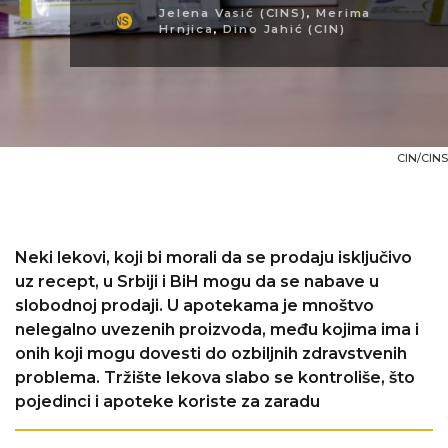
Jelena Vasić (CINS)
,
Merima
Hrnjica
,
Dino Jahić (CIN)
CIN/CINS
Neki lekovi, koji bi morali da se prodaju isključivo
uz recept, u Srbiji i BiH mogu da se nabave u
slobodnoj prodaji. U apotekama je mnoštvo
nelegalno uvezenih proizvoda, među kojima ima i
onih koji mogu dovesti do ozbiljnih zdravstvenih
problema. Tržište lekova slabo se kontroliše, što
pojedinci i apoteke koriste za zaradu