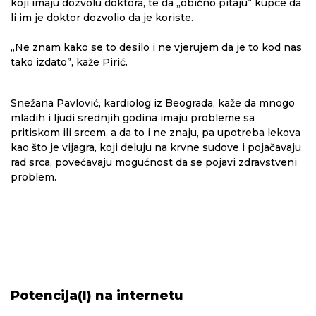
koji imaju dozvolu doktora, te da „obično pitaju” kupce da
li im je doktor dozvolio da je koriste.
„Ne znam kako se to desilo i ne vjerujem da je to kod nas
tako izdato”, kaže Pirić.
Snežana Pavlović, kardiolog iz Beograda, kaže da mnogo
mladih i ljudi srednjih godina imaju probleme sa
pritiskom ili srcem, a da to i ne znaju, pa upotreba lekova
kao što je vijagra, koji deluju na krvne sudove i pojačavaju
rad srca, povećavaju mogućnost da se pojavi zdravstveni
problem.
Potencija(l) na internetu