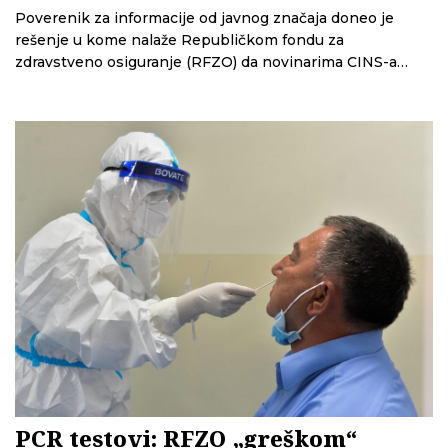
Poverenik za informacije od javnog značaja doneo je
rešenje u kome nalaže Republičkom fondu za
zdravstveno osiguranje (RFZO) da novinarima CINS-a
dostavi podatke o medicinskoj opremi koju je ova
institucija nabavila od 12. marta do sredine aprila 2020.
Ukoliko RFZO ne postupi po rešenju, Poverenik će
izvršenje sprovesti prinudnom merom, odnosno ovoj
instituciji biće izrečena novčana kazna.
PCR testovi: RFZO „greškom“