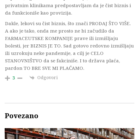
privatnim klinikama predpostavljam da je čist biznis i
da funkcioniše kao provizija.
Dakle, lekovi su čist biznis, što znači PRODAJ ŠTO VIŠE.
A ako je tako, onda me prosto ne bi začudilo da
FARMACEUTSKE KOMPANIJE prave ili izmišljaju
bolesti, jer BIZNIS JE TO. Sad gotovo redovno izmišljaju
ili uzrokuju neke pandemije, a cilj je CELO
STANOVNIŠTVO da se fakciniše. I to država plaća,
pardon TO BRE SVE MI PLAĆAMO.
Odgovori
3
Povezano