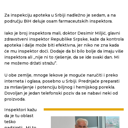
Za inspekciju apoteka u Srbiji nadležno je sedam, a na
području BiH deluje osam farmaceutskih inspektora.
Iako je broj inspektora mali, doktor Desimir Miljić, glavni
zdravstveni inspektor Republike Srpske, kaže da kontrola
apoteka i dalje može biti efektivna, jer niko ne zna kada
će mu inspektor doći. Dodaje da bi bilo bolje da imaju više
inspektora ali „nije ni to rješenje, da se ide svaki dan. Mi
ne možemo držati stražu”.
U obe zemlje, mnoge lekove je moguće naručiti i preko
interneta i oglasa, posebno u Srbiji. Prednjače preparati
za mršavljenje i potenciju biljnog i hemijskog porekla.
Dovoljan je jedan telefonski poziv da se nabavi neki od
proizvoda.
Inspektori kažu
da je tu oblast
teško
nadzirati: „Mi to