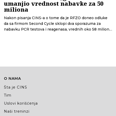
umanjio vrednost nabavke za 50
miliona
Nakon pisanja CINS-a o tome da je RFZO doneo odluke
da sa firmom Second Cycle sklopi dva sporazuma za
nabavku PCR testova i reagenasa, vrednih oko 58 miliona
dinara, ova institucija je objavila da su u jednoj od te dve
odluke pogrešili cifre. Tako se ispostavilo da je vrednost
ovih nabavki skoro duplo veća - oko 109 miliona dinara.
Na moguću grešku novinari CINS-a su RFZO-u ukazivali
tokom pisanja teksta, ali nam je tada odgovoreno da
greške u odluci nema.
O NAMA
Šta je CINS
Tim
Uslovi korišćenja
Naši treninzi