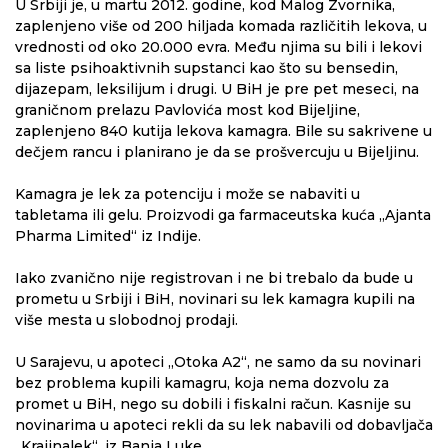
U Srbiji je, u martu 2012. godine, kod Malog Zvornika,
zaplenjeno više od 200 hiljada komada različitih lekova, u
vrednosti od oko 20.000 evra. Među njima su bili i lekovi
sa liste psihoaktivnih supstanci kao što su bensedin,
dijazepam, leksilijum i drugi. U BiH je pre pet meseci, na
graničnom prelazu Pavlovića most kod Bijeljine,
zaplenjeno 840 kutija lekova kamagra. Bile su sakrivene u
dečjem rancu i planirano je da se prošvercuju u Bijeljinu.
Kamagra je lek za potenciju i može se nabaviti u
tabletama ili gelu. Proizvodi ga farmaceutska kuća „Ajanta
Pharma Limited“ iz Indije.
Iako zvanično nije registrovan i ne bi trebalo da bude u
prometu u Srbiji i BiH, novinari su lek kamagra kupili na
više mesta u slobodnoj prodaji.
U Sarajevu, u apoteci „Otoka A2“, ne samo da su novinari
bez problema kupili kamagru, koja nema dozvolu za
promet u BiH, nego su dobili i fiskalni račun. Kasnije su
novinarima u apoteci rekli da su lek nabavili od dobavljača
„Krajinalek“, iz Banja Luke.