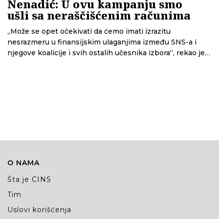
Nenadić: U ovu kampanju smo
ušli sa neraščišćenim računima
„Može se opet očekivati da ćemo imati izrazitu
nesrazmeru u finansijskim ulaganjima između SNS-a i
njegove koalicije i svih ostalih učesnika izbora“, rekao je u
intervjuu za CINS Nemanja Nenadić, programski direktor
Transparentnosti Srbija.
O NAMA
Šta je CINS
Tim
Uslovi korišćenja