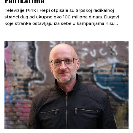
radikalima
Televizije Pink i Hepi otpisale su Srpskoj radikalnoj
stranci dug od ukupno oko 100 miliona dinara. Dugovi
koje stranke ostavljaju iza sebe u kampanjama nisu
retkost, a istraživanje CINS-a pokazuje da uspostavljeni
sistem finansiranja ne sprečava moguće zloupotrebe.