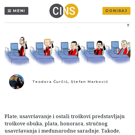
MENI
DONIRAJ
Teodora Ćurčić
,
Stefan Marković
Plate, usavršavanje i ostali troškovi predstavljaju
troškove obuka, plata, honorara, stručnog
usavršavanja i međunarodne saradnje. Takođe,