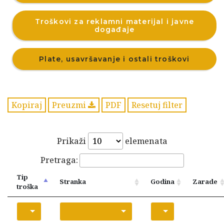
Troškovi za reklamni materijal i javne
događaje
Plate, usavršavanje i ostali troškovi
Kopiraj
Preuzmi
PDF
Resetuj filter
Prikaži
elemenata
Pretraga:
Tip
Stranka
Godina
Zarade
troška