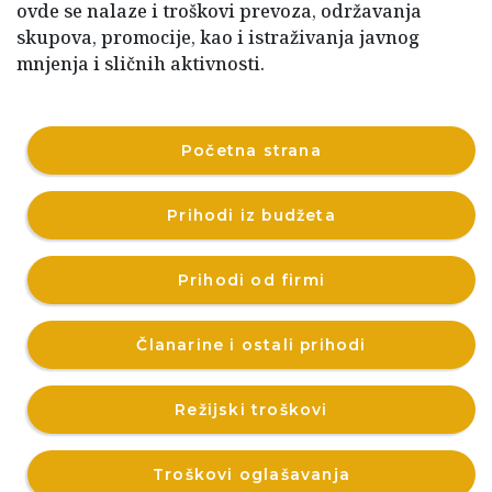
ovde se nalaze i troškovi prevoza, održavanja
skupova, promocije, kao i istraživanja javnog
mnjenja i sličnih aktivnosti.
Početna strana
Prihodi iz budžeta
Prihodi od firmi
Članarine i ostali prihodi
Režijski troškovi
Troškovi oglašavanja