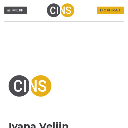
MENI
DONIRAJ
Ivana Veljin