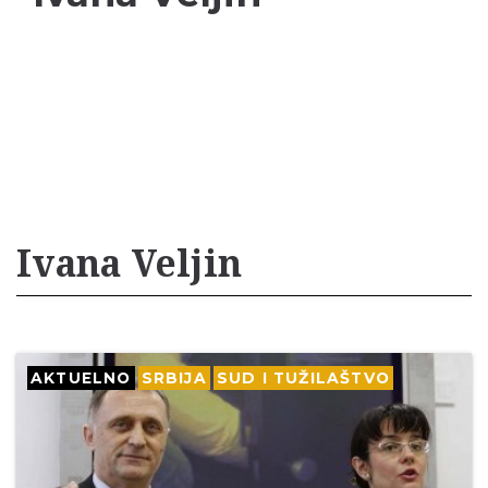
Ivana Veljin
AKTUELNO
SRBIJA
SUD I TUŽILAŠTVO