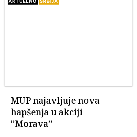
AKTUELNO
SRBIJA
MUP najavljuje nova
hapšenja u akciji
’’Morava’’