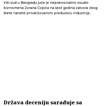
Viši sud u Beogradu juče je nepravosnažno osudio
biznismena Zorana Ćopića na šest godina zatvora zbog
štete nanete privatizovanom preduzeću Industrija
kotrljajućih ležajeva (IKL)
Država deceniju sarađuje sa