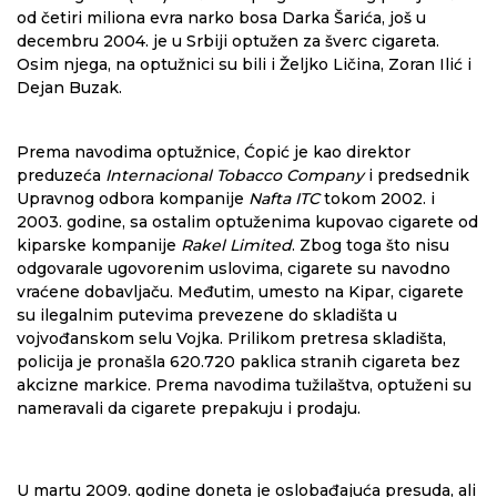
od četiri miliona evra narko bosa Darka Šarića, još u
decembru 2004. je u Srbiji optužen za šverc cigareta.
Osim njega, na optužnici su bili i Željko Ličina, Zoran Ilić i
Dejan Buzak.
Prema navodima optužnice, Ćopić je kao direktor
preduzeća
Internacional Tobacco Company
i predsednik
Upravnog odbora kompanije
Nafta ITC
tokom 2002. i
2003. godine, sa ostalim optuženima kupovao cigarete od
kiparske kompanije
Rakel Limited
. Zbog toga što nisu
odgovarale ugovorenim uslovima, cigarete su navodno
vraćene dobavljaču. Međutim, umesto na Kipar, cigarete
su ilegalnim putevima prevezene do skladišta u
vojvođanskom selu Vojka. Prilikom pretresa skladišta,
policija je pronašla 620.720 paklica stranih cigareta bez
akcizne markice. Prema navodima tužilaštva, optuženi su
nameravali da cigarete prepakuju i prodaju.
U martu 2009. godine doneta je oslobađajuća presuda, ali