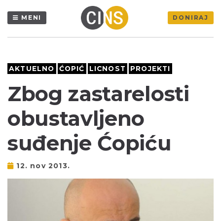
MENI
DONIRAJ
AKTUELNO
ĆOPIĆ
LICNOST
PROJEKTI
Zbog zastarelosti
obustavljeno
suđenje Ćopiću
12. nov 2013.