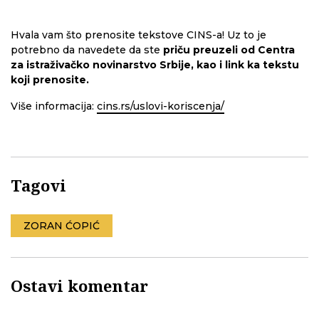
Hvala vam što prenosite tekstove CINS-a! Uz to je
potrebno da navedete da ste
priču preuzeli od Centra
za istraživačko novinarstvo Srbije, kao i link ka tekstu
koji prenosite.
Više informacija:
cins.rs/uslovi-koriscenja/
Tagovi
ZORAN ĆOPIĆ
Ostavi komentar