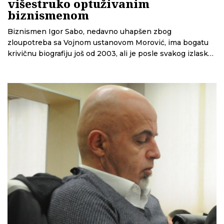
višestruko optuživanim
biznismenom
Biznismen Igor Sabo, nedavno uhapšen zbog
zloupotreba sa Vojnom ustanovom Morović, ima bogatu
krivičnu biografiju još od 2003, ali je posle svakog izlaska
iz zatvora lako uspostavljao saradnju sa političarima, kao
što su Saša Dragin ili članovi Lige socijaldemokrata
Vojvodine