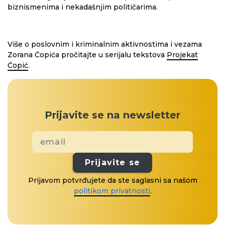
biznismenima i nekadašnjim političarima.
Više o poslovnim i kriminalnim aktivnostima i vezama
Zorana Ćopića pročitajte u serijalu tekstova
Projekat
Ćopić
.
Prijavite se na newsletter
Prijavite se
Prijavom potvrđujete da ste saglasni sa našom
politikom privatnosti
.