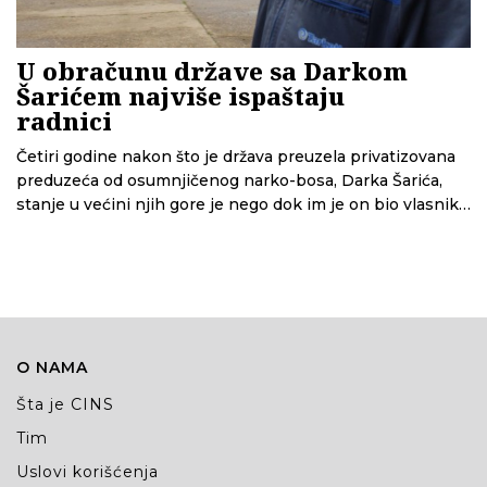
U obračunu države sa Darkom
Šarićem najviše ispaštaju
radnici
Četiri godine nakon što je država preuzela privatizovana
preduzeća od osumnjičenog narko-bosa, Darka Šarića,
stanje u većini njih gore je nego dok im je on bio vlasnik i
uglavnom se nalaze na ivici opstanka, utvrdili su novinari
Centra za istraživačko novinarstvo Srbije
O NAMA
Šta je CINS
Tim
Uslovi korišćenja