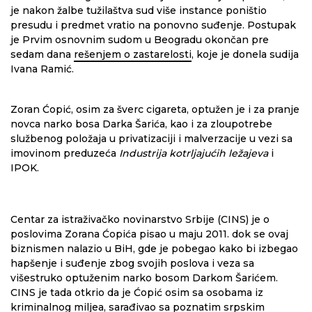
je nakon žalbe tužilaštva sud više instance poništio
presudu i predmet vratio na ponovno suđenje. Postupak
je Prvim osnovnim sudom u Beogradu okončan pre
sedam dana
rešenjem o zastarelosti
, koje je donela sudija
Ivana Ramić.
Zoran Ćopić, osim za šverc cigareta, optužen je i za pranje
novca narko bosa Darka Šarića, kao i za zloupotrebe
službenog položaja u privatizaciji i malverzacije u vezi sa
imovinom preduzeća
Industrija kotrljajućih ležajeva
i
IPOK.
Centar za istraživačko novinarstvo Srbije (CINS) je o
poslovima Zorana Ćopića pisao u maju 2011. dok se ovaj
biznismen nalazio u BiH, gde je pobegao kako bi izbegao
hapšenje i suđenje zbog svojih poslova i veza sa
višestruko optuženim narko bosom Darkom Šarićem.
CINS je tada otkrio da je Ćopić osim sa osobama iz
kriminalnog miljea, sarađivao sa poznatim srpskim