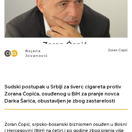
Zoran Ćopić
Bojana
Jovanović
Sudski postupak u Srbiji za šverc cigareta protiv
Zorana Ćopića, osuđenog u BiH za pranje novca
Darka Šarića, obustavljen je zbog zastarelosti
Zoran Ćopić, srpsko-bosanski biznismen osuđen u Bosni
i Hercegovini (BiH) na četiri i po godine zbog pranja više