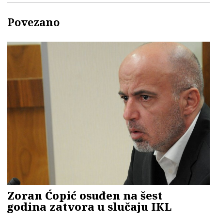
Povezano
Zoran Ćopić osuđen na šest
godina zatvora u slučaju IKL