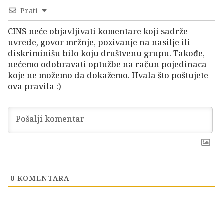
Prati
CINS neće objavljivati komentare koji sadrže
uvrede, govor mržnje, pozivanje na nasilje ili
diskriminišu bilo koju društvenu grupu. Takođe,
nećemo odobravati optužbe na račun pojedinaca
koje ne možemo da dokažemo. Hvala što poštujete
ova pravila :)
0
KOMENTARA