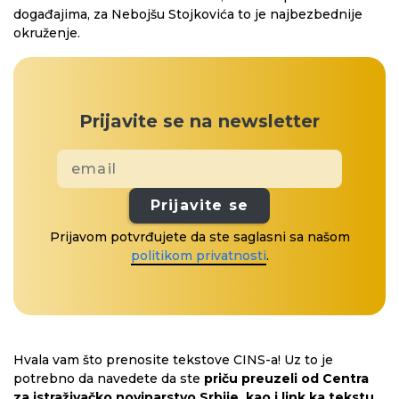
događajima, za Nebojšu Stojkovića to je najbezbednije
okruženje.
Prijavite se na newsletter
Prijavite se
Prijavom potvrđujete da ste saglasni sa našom
politikom privatnosti
.
Hvala vam što prenosite tekstove CINS-a! Uz to je
potrebno da navedete da ste
priču preuzeli od Centra
za istraživačko novinarstvo Srbije, kao i link ka tekstu