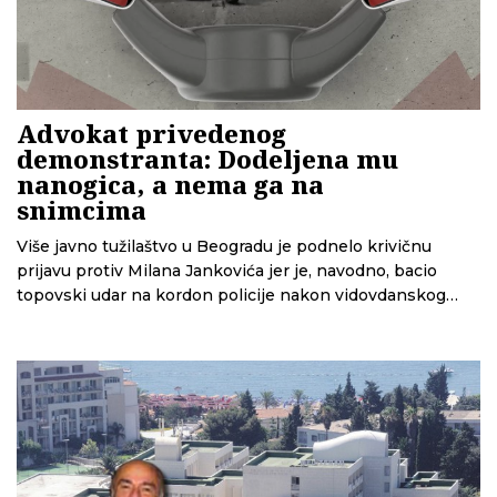
Advokat privedenog
demonstranta: Dodeljena mu
nanogica, a nema ga na
snimcima
Više javno tužilaštvo u Beogradu je podnelo krivičnu
prijavu protiv Milana Jankovića jer je, navodno, bacio
topovski udar na kordon policije nakon vidovdanskog
protesta. Kao dokaz tužilaštvo koristi snimke na kojima
se, prema rečima Jankovića i njegovog advokata, to ne
vidi. Ipak, i pored toga njemu je Viši sud u Beogradu
odredio meru zabrane napuštanja stana uz elektronski
nadzor.