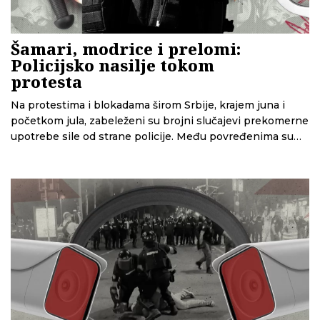
Šamari, modrice i prelomi:
Policijsko nasilje tokom
protesta
Na protestima i blokadama širom Srbije, krajem juna i
početkom jula, zabeleženi su brojni slučajevi prekomerne
upotrebe sile od strane policije. Među povređenima su
studenti, lekari i fotoreporteri koji tvrde da su ih napali
policajci, često sa fantomkama na glavama. Dok iz MUP-a
ćute, građani za CINS pričaju šta se desilo.