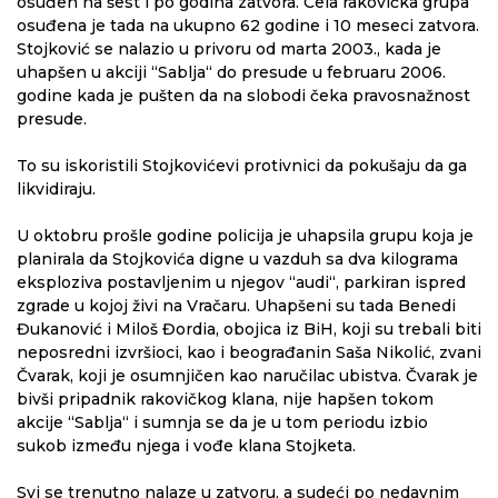
osuđen na šest i po godina zatvora. Cela rakovička grupa
osuđena je tada na ukupno 62 godine i 10 meseci zatvora.
Stojković se nalazio u privoru od marta 2003., kada je
uhapšen u akciji “Sablja“ do presude u februaru 2006.
godine kada je pušten da na slobodi čeka pravosnažnost
presude.
To su iskoristili Stojkovićevi protivnici da pokušaju da ga
likvidiraju.
U oktobru prošle godine policija je uhapsila grupu koja je
planirala da Stojkovića digne u vazduh sa dva kilograma
eksploziva postavljenim u njegov “audi“, parkiran ispred
zgrade u kojoj živi na Vračaru. Uhapšeni su tada Benedi
Đukanović i Miloš Đordia, obojica iz BiH, koji su trebali biti
neposredni izvršioci, kao i beograđanin Saša Nikolić, zvani
Čvarak, koji je osumnjičen kao naručilac ubistva. Čvarak je
bivši pripadnik rakovičkog klana, nije hapšen tokom
akcije “Sablja“ i sumnja se da je u tom periodu izbio
sukob između njega i vođe klana Stojketa.
Svi se trenutno nalaze u zatvoru, a sudeći po nedavnim