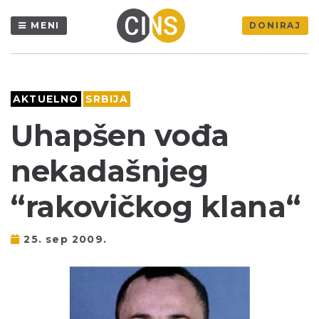
MENI
DONIRAJ
AKTUELNO
SRBIJA
Uhapšen vođa
nekadašnjeg
“rakovičkog klana“
25. sep 2009.