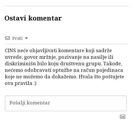
Ostavi komentar
Prati
CINS neće objavljivati komentare koji sadrže
uvrede, govor mržnje, pozivanje na nasilje ili
diskriminišu bilo koju društvenu grupu. Takođe,
nećemo odobravati optužbe na račun pojedinaca
koje ne možemo da dokažemo. Hvala što poštujete
ova pravila :)