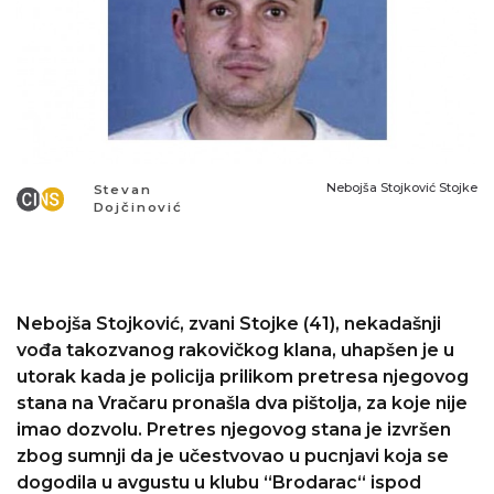
Nebojša Stojković Stojke
Stevan
Dojčinović
Nebojša Stojković, zvani Stojke (41), nekadašnji
vođa takozvanog rakovičkog klana, uhapšen je u
utorak kada je policija prilikom pretresa njegovog
stana na Vračaru pronašla dva pištolja, za koje nije
imao dozvolu. Pretres njegovog stana je izvršen
zbog sumnji da je učestvovao u pucnjavi koja se
dogodila u avgustu u klubu “Brodarac“ ispod