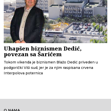
Uhapšen biznismen Dedić,
povezan sa Šarićem
Tokom vikenda je biznismen Blažo Dedić priveden u
podgorički Viši sud, jer je za njim raspisana crvena
Interpolova poternica
O NAMA