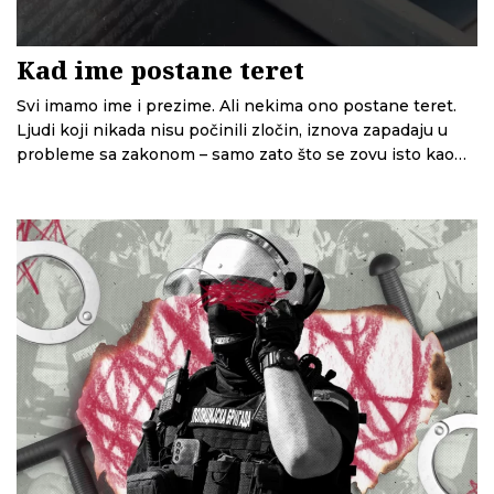
Kad ime postane teret
Svi imamo ime i prezime. Ali nekima ono postane teret.
Ljudi koji nikada nisu počinili zločin, iznova zapadaju u
probleme sa zakonom – samo zato što se zovu isto kao
osobe sa poternica. U ovoj epizodi Glasne žice pričamo o
onima koje zaustavljaju na granici jer im se ime poklapa
sa imenima sa Interpolovih spiskova, o apsurdima
sistema i o tome šta znači kada ti identitet postane
problem koji ne možeš da rešiš.