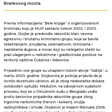
Brankovog mosta
Prema informacijama “Bele knjige“ o organizovanom
kriminalu koju je MUP sastavio tokom 2002. i 2003.
godine, Stojke je predvodio rakovički klan, veoma
agresivnu i brutalnu kriminalnu grupu, koja se bavila
reketiranjem, iznudama, zelenaštvom, otmicama i
naplatama dugova, a novac koji su nelegalno stekli su
prali ulaganjem u nekretnine i građevinske poslove na
teritoriji opština Čukarica i Rakovica.
Pripadnici ove grupe su uhapšeni tokom akcije “Sablja“, u
martu 2003. godine. Stojkovića je policija prijavila da je
izvršio dvostruko ubistvo, ali je zbog nedostatka dokaza
oslobođen optužbi. Međutim, na odvojenom sudskom
procesu, koji se u Okružnom sudu u Beogradu vodio
protiv šestorice pripadnika rakovičke grupe zbog
trgovine narkoticima (heroin i kokain), oružja,
razbojništava i iznude, Stojković je krajem februara 2006.