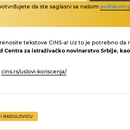
potvrđujete da ste saglasni sa našom
politikom p
renosite tekstove CINS-a! Uz to je potrebno da 
d Centra za istraživačko novinarstvo Srbije, kao 
:
cins.rs/uslovi-koriscenja/
 I RADULOVIĆU