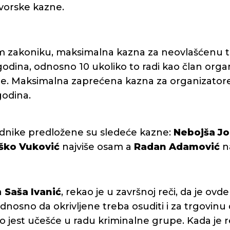
vorske kazne.
m zakoniku, maksimalna kazna za neovlašćenu 
godina, odnosno 10 ukoliko to radi kao član org
e. Maksimalna zaprećena kazna za organizatore
godina.
dnike predložene su sledeće kazne:
Nebojša Jo
ško Vuković
najviše osam a
Radan Adamović
na
a
Saša Ivanić
, rekao je u završnoj reči, da je ovde
 odnosno da okrivljene treba osuditi i za trgovinu
o jest učešće u radu kriminalne grupe. Kada je 