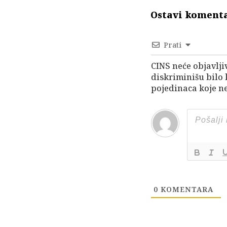
Ostavi koment
Prati
CINS neće objavlji
diskriminišu bilo
pojedinaca koje ne
0
KOMENTARA