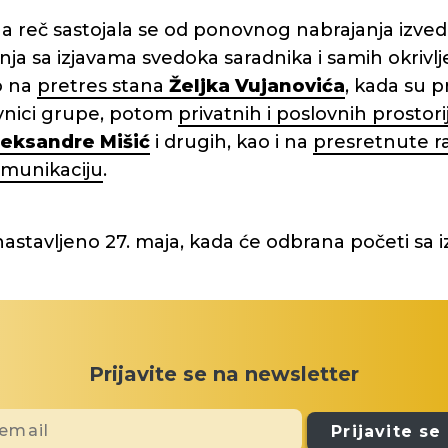
na reč sastojala se od ponovnog nabrajanja izved
ja sa izjavama svedoka saradnika i samih okrivlj
o na
pretres stana
Željka Vujanovića
, kada su 
kovnici grupe, potom
privatnih i poslovnih prostori
leksandre Mišić
i drugih, kao i na
presretnute r
omunikaciju
.
nastavljeno 27. maja, kada će odbrana početi sa
Prijavite se na newsletter
Prijavite se