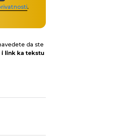
rivatnosti
.
navedete da ste
i link ka tekstu