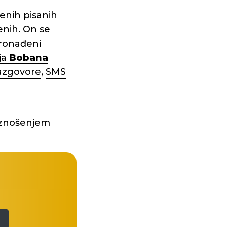
enih pisanih
enih. On se
pronađeni
ja
Bobana
azgovore
,
SMS
 iznošenjem