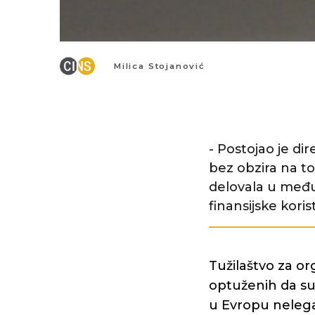
Milica Stojanović
- Postojao je dir
bez obzira na to
delovala u međ
finansijske kori
Tužilaštvo za or
optuženih da su
u Evropu nelega