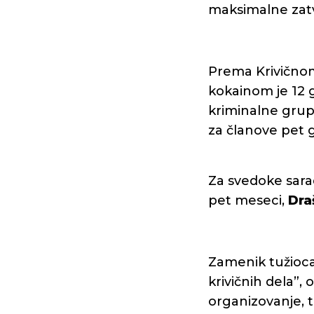
maksimalne zat
Prema Krivično
kokainom je 12 
kriminalne grup
za članove pet 
Za svedoke sara
pet meseci,
Dra
Zamenik tužioc
krivičnih dela”,
organizovanje, t