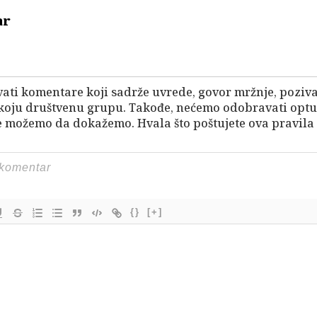
ar
vati komentare koji sadrže uvrede, govor mržnje, pozivan
 koju društvenu grupu. Takođe, nećemo odobravati opt
 možemo da dokažemo. Hvala što poštujete ova pravila 
{}
[+]