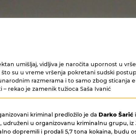
ektan umišljaj, vidljiva je naročita upornost u vrš
 što su u vreme vršenja pokretani sudski postup
unarodnim razmerama i to samo zbog sticanja
sti – rekao je zamenik tužioca Saša Ivanić
ganizovani kriminal predložilo je da
Darko Šarić
, udruženi u organizovanu kriminalnu grupu, i
lno dopremili i prodali 5,7 tona kokaina, budu 