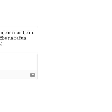
je na nasilje ili
užbe na račun
:)