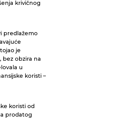
šenja krivičnog
ivi predlažemo
šavajuće
tojao je
a, bez obzira na
elovala u
sijske koristi –
ske koristi od
čina prodatog