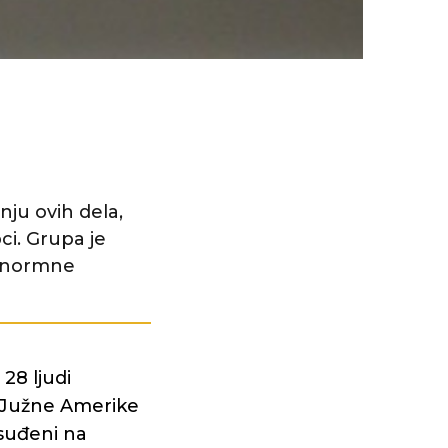
enju ovih dela,
ci. Grupa je
 enormne
i 28 ljudi
z Južne Amerike
osuđeni na