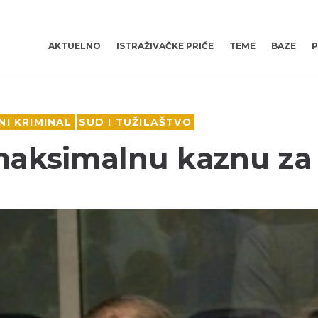
AKTUELNO
ISTRAŽIVAČKE PRIČE
TEME
BAZE
P
I KRIMINAL
SUD I TUŽILAŠTVO
 maksimalnu kaznu za