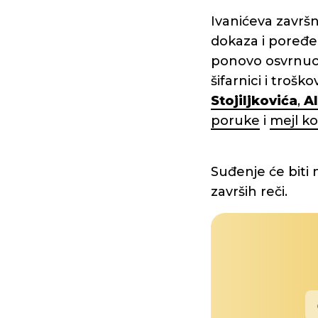
Ivanićeva završ
dokaza i poređen
ponovo osvrnu
šifarnici i troš
Stojiljkovića
,
A
poruke
i
mejl k
Suđenje će biti 
završih reči.