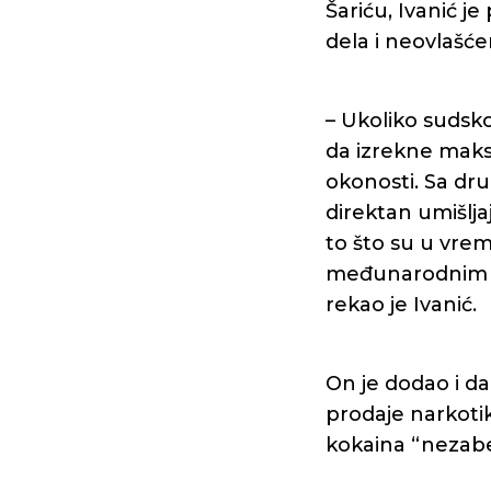
Šariću, Ivanić j
dela i neovlašće
– Ukoliko sudsko
da izrekne maks
okonosti. Sa dru
direktan umišljaj
to što su u vrem
međunarodnim ra
rekao je Ivanić.
On je dodao i da 
prodaje narkotika
kokaina “nezabe