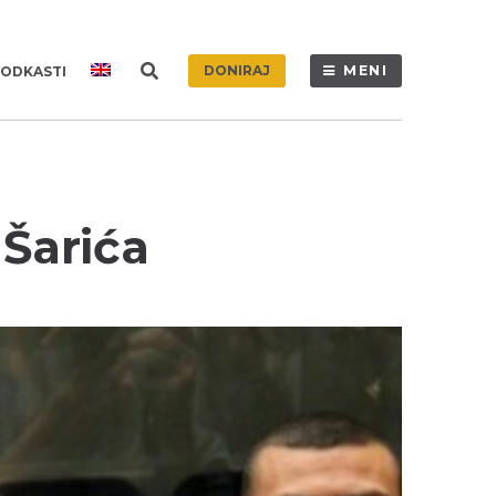
DONIRAJ
MENI
ODKASTI
 Šarića