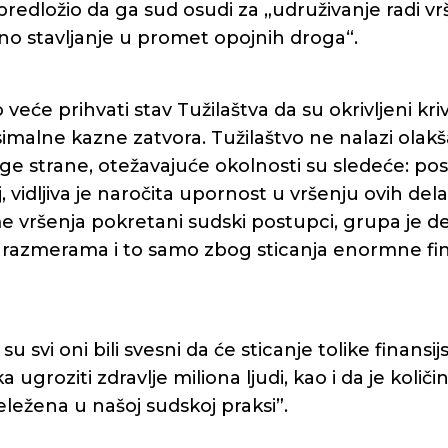
e predložio da ga sud osudi za „udruživanje radi vr
no stavljanje u promet opojnih droga“.
 veće prihvati stav Tužilaštva da su okrivljeni kr
imalne kazne zatvora. Tužilaštvo ne nalazi olak
ge strane, otežavajuće okolnosti su sledeće: pos
, vidljiva je naročita upornost u vršenju ovih del
e vršenja pokretani sudski postupci, grupa je d
zmerama i to samo zbog sticanja enormne finan
su svi oni bili svesni da će sticanje tolike finansij
 ugroziti zdravlje miliona ljudi, kao i da je koli
ležena u našoj sudskoj praksi”.