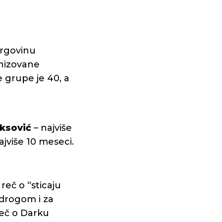
trgovinu
anizovane
 grupe je 40, a
ksović
– najviše
jviše 10 meseci.
 reč o “sticaju
 drogom i za
reč o Darku