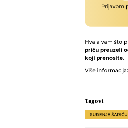
Prijavom 
Hvala vam što p
priču preuzeli o
koji prenosite.
Više informacija
Tagovi
SUĐENJE ŠARIĆU