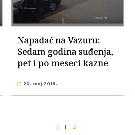
Napadač na Vazuru:
Sedam godina suđenja,
pet i po meseci kazne
20. maj 2016.
1
2