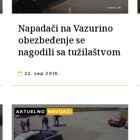
Napadači na Vazurino
obezbeđenje se
nagodili sa tužilaštvom
22. sep 2016.
AKTUELNO
NAVIJAČI