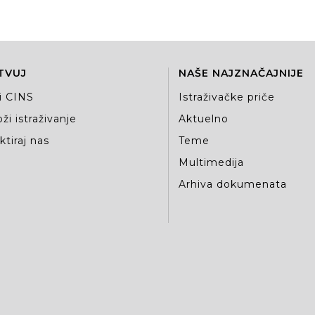
TVUJ
NAŠE NAJZNAČAJNIJE
i CINS
Istraživačke priče
ži istraživanje
Aktuelno
tiraj nas
Teme
Multimedija
Arhiva dokumenata