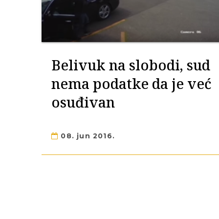
Belivuk na slobodi, sud
nema podatke da je već
osuđivan
08. jun 2016.