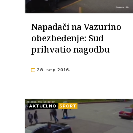
Napadači na Vazurino
obezbeđenje: Sud
prihvatio nagodbu
28. sep 2016.
AKTUELNO
SPORT