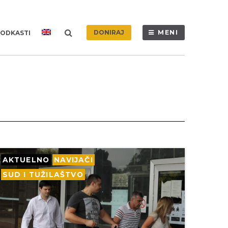
DONIRAJ
MENI
ODKASTI
AKTUELNO
NAVIJAČI
SUD I TUŽILAŠTVO