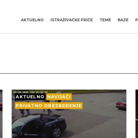
AKTUELNO
ISTRAŽIVAČKE PRIČE
TEME
BAZE
P
AKTUELNO
NAVIJAČI
PRIVATNO OBEZBEĐENJE