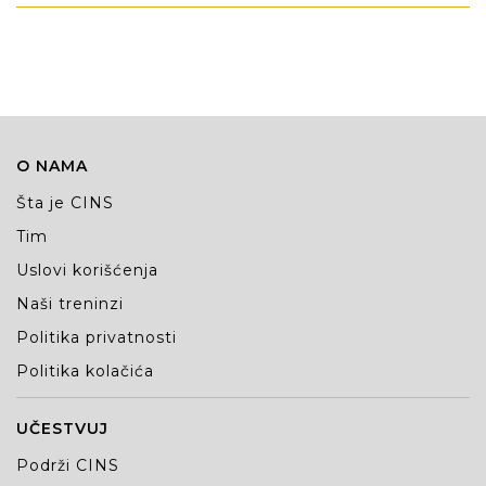
O NAMA
Šta je CINS
Tim
Uslovi korišćenja
Naši treninzi
Politika privatnosti
Politika kolačića
UČESTVUJ
Podrži CINS