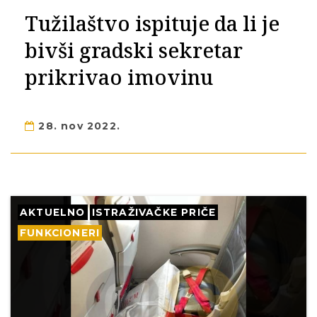
Tužilaštvo ispituje da li je
bivši gradski sekretar
prikrivao imovinu
28. nov 2022.
AKTUELNO
ISTRAŽIVAČKE PRIČE
FUNKCIONERI