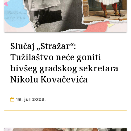
Slučaj „Stražar“:
Tužilaštvo neće goniti
bivšeg gradskog sekretara
Nikolu Kovačevića
18. jul 2023.