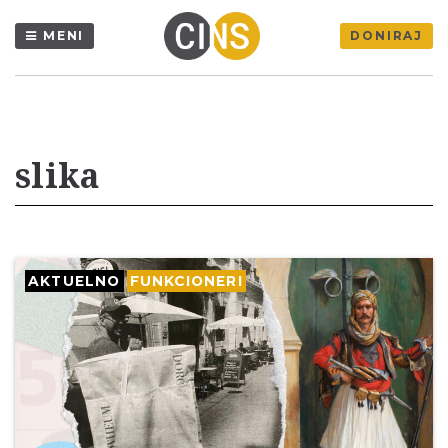
MENI
DONIRAJ
slika
AKTUELNO
FUNKCIONERI