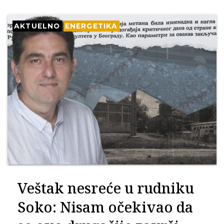
AKTUELNO
ENERGETIKA
Veštak nesreće u rudniku
Soko: Nisam očekivao da