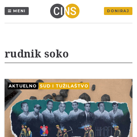
MENI
DONIRAJ
rudnik soko
AKTUELNO
SUD I TUŽILAŠTVO