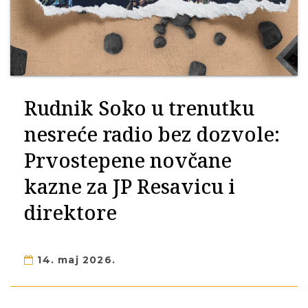
Rudnik Soko u trenutku
nesreće radio bez dozvole:
Prvostepene novčane
kazne za JP Resavicu i
direktore
14. maj 2026.