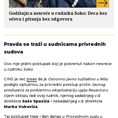
Godišnjica nesreće u rudniku Soko: Deca bez
očeva i pitanja bez odgovora
Pravda se traži u sudnicama privrednih
sudova
Ovo nije jedini postupak koji je pokrenut nakon nesreće
u rudniku
Soko
.
CINS je već
pisao
da je
Osnovno javno tužilaštvo u Nišu
podiglo optužnicu za privredni prestup protiv
Javnog
preduzeća za podzemnu eksploataciju uglja Resavica
u
čijem sklopu radi ovaj rudnik, njenog sadašnjeg v.d.
direktora
Saše Spasića
i nekadašnjeg v.d. direktora
Marka Vukovića
.
Taj postupak traje i dan danas u
Privrednom sudu u