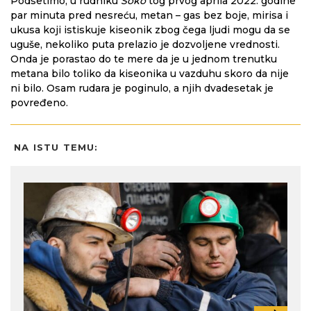
Podsetimo, u rudniku
Soko
tog prvog aprila 2022. godine
par minuta pred nesreću, metan – gas bez boje, mirisa i
ukusa koji istiskuje kiseonik zbog čega ljudi mogu da se
uguše, nekoliko puta prelazio je dozvoljene vrednosti.
Onda je porastao do te mere da je u jednom trenutku
metana bilo toliko da kiseonika u vazduhu skoro da nije
ni bilo. Osam rudara je poginulo, a njih dvadesetak je
povređeno.
NA ISTU TEMU: