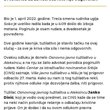
Bio je 1. april 2022. godine. Treća smena rudnika uglja
Soko
je uveliko radila kada je u 4:09 došlo do izboja
metana. Poginulo je osam rudara, a dvadesetak je
povređeno.
Dve godine kasnije, tužilaštvo je stavilo tačku na ovaj
slučaj – za sve je kriva viša sila i nema odgovornih.
Ovakvu odluku je donelo
Osnovno javno tužilaštvo u
Aleksincu
, a na nju se žalio advokat porodica poginulih
rudara. Kako
Centar za istraživačko novinarstvo Srbije
(CINS) saznaje,
Više javno tužilaštvo u Nišu
je taj prigovor
odbacilo 27. marta. Kako su nam iz tog tužilaštva rekli,
protiv njihove odluke nije dozvoljena žalba, niti prigovor.
Tužilac
Osnovnog javnog tužilaštva u Aleksincu
Janko
Dinić
, koji je vodio ovaj predmet, za CINS kaže da se time
na neki način potvrđuje rešenje o odbačaju krivične
prijave. On je dodao i da su ovom odlukom pravna