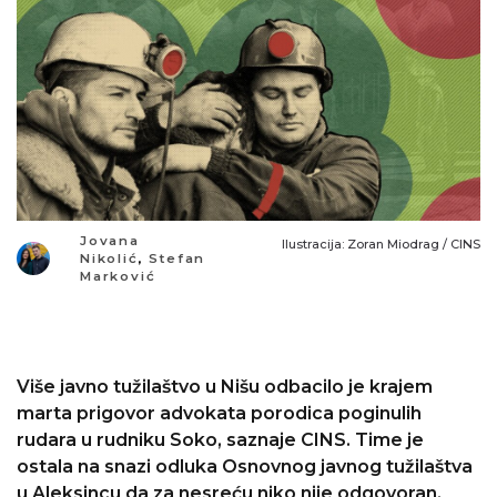
Jovana
Ilustracija: Zoran Miodrag / CINS
Nikolić
,
Stefan
Marković
Više javno tužilaštvo u Nišu odbacilo je krajem
marta prigovor advokata porodica poginulih
rudara u rudniku Soko, saznaje CINS. Time je
ostala na snazi odluka Osnovnog javnog tužilaštva
u Aleksincu da za nesreću niko nije odgovoran.