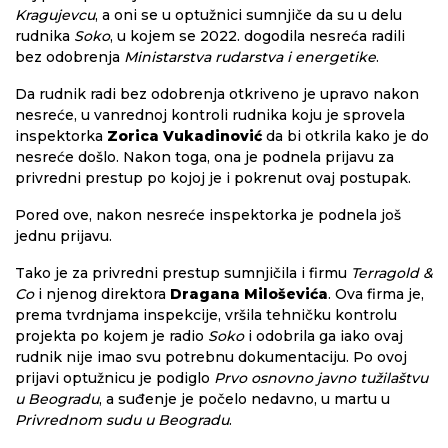
Kragujevcu
, a oni se u optužnici sumnjiče da su u delu
rudnika
Soko
, u kojem se 2022. dogodila nesreća radili
bez odobrenja
Ministarstva rudarstva i energetike
.
Da rudnik radi bez odobrenja otkriveno je upravo nakon
nesreće, u vanrednoj kontroli rudnika koju je sprovela
inspektorka
Zorica Vukadinović
da bi otkrila kako je do
nesreće došlo. Nakon toga, ona je podnela prijavu za
privredni prestup po kojoj je i pokrenut ovaj postupak.
Pored ove, nakon nesreće inspektorka je podnela još
jednu prijavu.
Tako je za privredni prestup sumnjičila i firmu
Terragold &
Co
i njenog direktora
Dragana Miloševića
. Ova firma je,
prema tvrdnjama inspekcije, vršila tehničku kontrolu
projekta po kojem je radio
Soko
i odobrila ga iako ovaj
rudnik nije imao svu potrebnu dokumentaciju. Po ovoj
prijavi optužnicu je podiglo
Prvo osnovno javno tužilaštvu
u Beogradu
, a suđenje je počelo nedavno, u martu u
Privrednom sudu u Beogradu
.