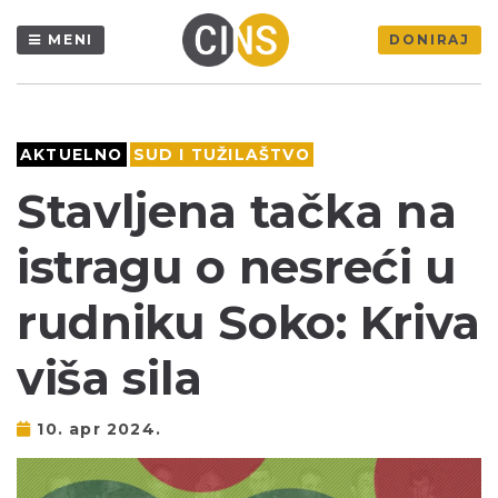
MENI
DONIRAJ
AKTUELNO
SUD I TUŽILAŠTVO
Stavljena tačka na
istragu o nesreći u
rudniku Soko: Kriva
viša sila
10. apr 2024.