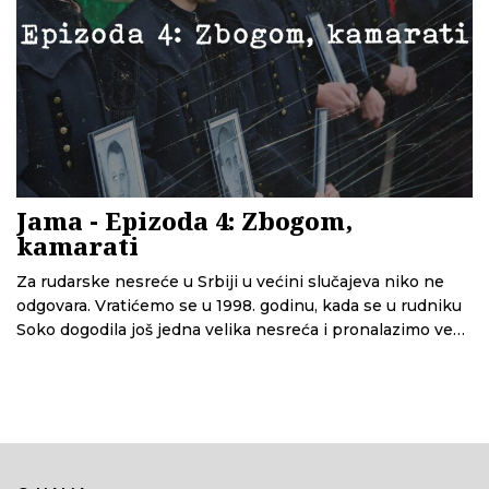
Jama - Epizoda 4: Zbogom,
kamarati
Za rudarske nesreće u Srbiji u većini slučajeva niko ne
odgovara. Vratićemo se u 1998. godinu, kada se u rudniku
Soko dogodila još jedna velika nesreća i pronalazimo vezu
između nje i nesreće iz 2022. U ovoj finalnoj epizodi
druge sezone Tragova, sumiramo šta su sve bili propusti
pre, za vreme i posle nesreće, istražujemo kakav je
položaj rudara u Srbiji i odgovaramo na pitanje šta
preostaje porodicama posle svega.