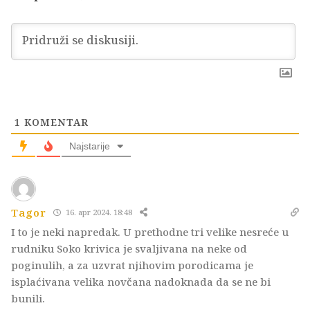
1
KOMENTAR
Najstarije
Tagor
16. apr 2024. 18:48
I to je neki napredak. U prethodne tri velike nesreće u
rudniku Soko krivica je svaljivana na neke od
poginulih, a za uzvrat njihovim porodicama je
isplaćivana velika novčana nadoknada da se ne bi
bunili.