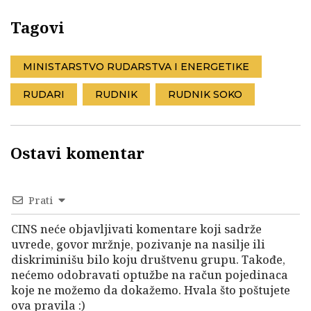
Tagovi
MINISTARSTVO RUDARSTVA I ENERGETIKE
RUDARI
RUDNIK
RUDNIK SOKO
Ostavi komentar
Prati
CINS neće objavljivati komentare koji sadrže
uvrede, govor mržnje, pozivanje na nasilje ili
diskriminišu bilo koju društvenu grupu. Takođe,
nećemo odobravati optužbe na račun pojedinaca
koje ne možemo da dokažemo. Hvala što poštujete
ova pravila :)