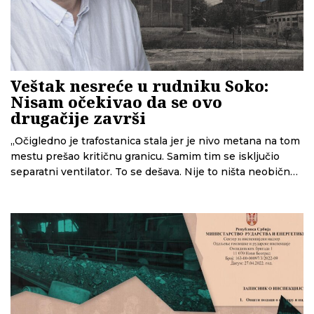
Veštak nesreće u rudniku Soko:
Nisam očekivao da se ovo
drugačije završi
„Očigledno je trafostanica stala jer je nivo metana na tom
mestu prešao kritičnu granicu. Samim tim se isključio
separatni ventilator. To se dešava. Nije to ništa neobično.
Ako me pitate da li bi to smelo, u principu ne bi smelo da
se ostane bez sveže vetrene struje (svežeg vazduha prim.
nov.) na samom otkopu”, kaže u intervjuu za CINS Branko
Gluščević, jedan od profesora Rudarsko-geološkog
fakulteta koji su veštačili nesreću u rudniku Soko u kojoj
su poginula osmorica rudara.