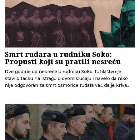
Smrt rudara u rudniku Soko:
Propusti koji su pratili nesreću
Dve godine od nesreće u rudniku Soko, tužilaštvo je
stavilo tačku na istragu u ovom slučaju i navelo da niko
nije odgovoran za smrt osmorice rudara već da je kriva
viša sila. CINS otkriva niz propusta koji su pratili nesreću.