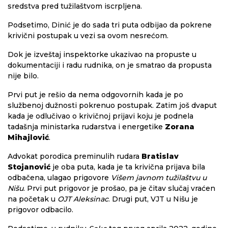
sredstva pred tužilaštvom iscrpljena.
Podsetimo, Dinić je do sada tri puta odbijao da pokrene
krivični postupak u vezi sa ovom nesrećom.
Dok je izveštaj inspektorke ukazivao na propuste u
dokumentaciji i radu rudnika, on je smatrao da propusta
nije bilo.
Prvi put je rešio da nema odgovornih kada je po
službenoj dužnosti pokrenuo postupak. Zatim još dvaput
kada je odlučivao o krivičnoj prijavi koju je podnela
tadašnja ministarka rudarstva i energetike
Zorana
Mihajlović
.
Advokat porodica preminulih rudara
Bratislav
Stojanović
je oba puta, kada je ta krivična prijava bila
odbačena, ulagao prigovore
Višem javnom tužilaštvu u
Nišu
. Prvi put prigovor je prošao, pa je čitav slučaj vraćen
na početak u
OJT Aleksinac
. Drugi put, VJT u Nišu je
prigovor odbacilo.