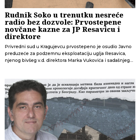
Rudnik Soko u trenutku nesreće
radio bez dozvole: Prvostepene
novčane kazne za JP Resavicu i
direktore
Privredni sud u Kragujevcu prvostepeno je osudio Javno
preduzeće za podzemnu eksploataciju uglja Resavica,
njenog bivšeg v.d. direktora Marka Vukovića i sadašnjeg
v.d. direktora Sašu Spasića zbog toga što deo rudnika
Soko u kome se desila nesreća 2022. tada nije imao
odobrenje za izvođenje rudarskih radova i izgradnju
rudarskih objekata.