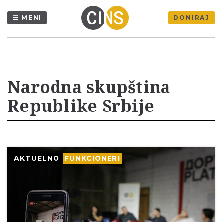
MENI
DONIRAJ
Narodna skupština
Republike Srbije
AKTUELNO
FUNKCIONERI