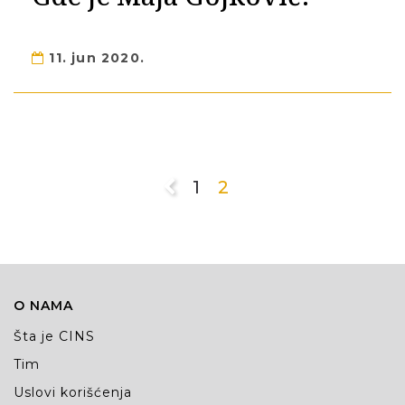
11. jun 2020.
1
2
O NAMA
Šta je CINS
Tim
Uslovi korišćenja