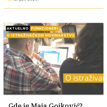
AKTUELNO
FUNKCIONERI
O ISTRAŽIVAČKOM NOVINARSTVU
Gde je Maja Gojković?