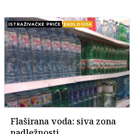
ISTRAŽIVAČKE PRIČE
EKOLOGIJA
Flaširana voda: siva zona
nadležnosti