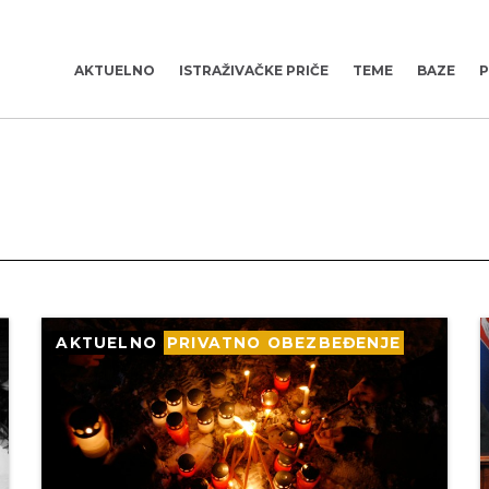
AKTUELNO
ISTRAŽIVAČKE PRIČE
TEME
BAZE
P
AKTUELNO
PRIVATNO OBEZBEĐENJE