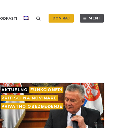
DONIRAJ
MENI
ODKASTI
AKTUELNO
FUNKCIONERI
PRITISCI NA NOVINARE
PRIVATNO OBEZBEĐENJE