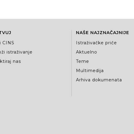
TVUJ
NAŠE NAJZNAČAJNIJE
i CINS
Istraživačke priče
ži istraživanje
Aktuelno
tiraj nas
Teme
Multimedija
Arhiva dokumenata