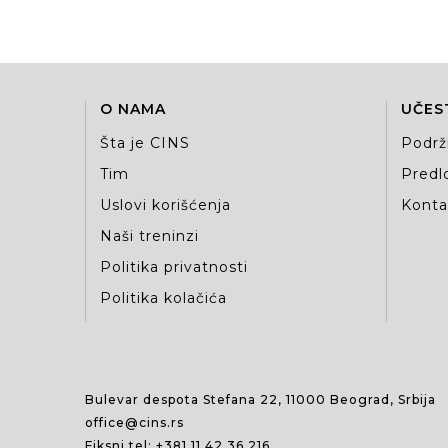
O NAMA
UČES
Šta je CINS
Podrž
Tim
Predlo
Uslovi korišćenja
Kontak
Naši treninzi
Politika privatnosti
Politika kolačića
Bulevar despota Stefana 22, 11000 Beograd, Srbija
office@cins.rs
Fiksni tel:
+381 11 42 36 216