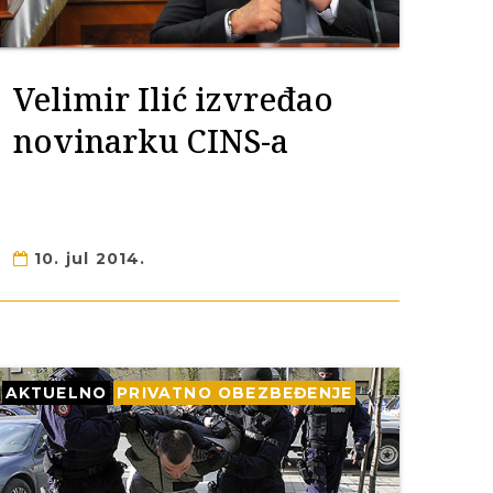
Velimir Ilić izvređao
novinarku CINS-a
10. jul 2014.
AKTUELNO
PRIVATNO OBEZBEĐENJE