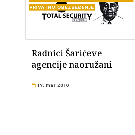
PRIVATNO OBEZBEĐENJE
Radnici Šarićeve
agencije naoružani
17. mar 2010.