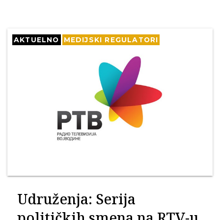
AKTUELNO
MEDIJSKI REGULATORI
Udruženja: Serija
političkih smena na RTV-u