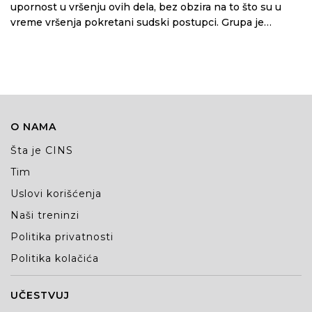
upornost u vršenju ovih dela, bez obzira na to što su u
vreme vršenja pokretani sudski postupci. Grupa je
delovala u međunarodnim razmerama i to samo zbog
sticanja enormne finansijske koristi – rekao je zamenik
tužioca Saša Ivanić
O NAMA
Šta je CINS
Tim
Uslovi korišćenja
Naši treninzi
Politika privatnosti
Politika kolačića
UČESTVUJ