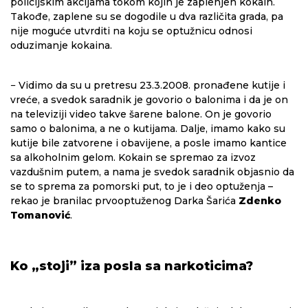
policijskim akcijama tokom kojih je zaplenjen kokain.
Takođe, zaplene su se dogodile u dva različita grada, pa
nije moguće utvrditi na koju se optužnicu odnosi
oduzimanje kokaina.
− Vidimo da su u pretresu 23.3.2008. pronađene kutije i
vreće, a svedok saradnik je govorio o balonima i da je on
na televiziji video takve šarene balone. On je govorio
samo o balonima, a ne o kutijama. Dalje, imamo kako su
kutije bile zatvorene i obavijene, a posle imamo kantice
sa alkoholnim gelom. Kokain se spremao za izvoz
vazdušnim putem, a nama je svedok saradnik objasnio da
se to sprema za pomorski put, to je i deo optuženja –
rekao je branilac prvooptuženog Darka Šarića
Zdenko
Tomanović
.
Ko „stoji” iza posla sa narkoticima?