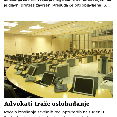
je glavni pretres završen. Presuda će biti objavljena 13.
jula – najavio predsedavajući sudija
Advokati traže oslobađanje
Počelo iznošenje završnih reči optuženih na suđenju