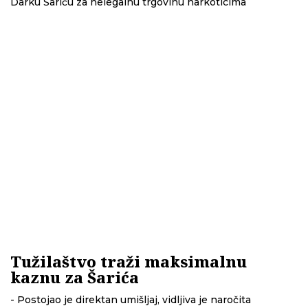
Darku Šariću za nelegalnu trgovinu narkoticima
Tužilaštvo traži maksimalnu
kaznu za Šarića
- Postojao je direktan umišljaj, vidljiva je naročita