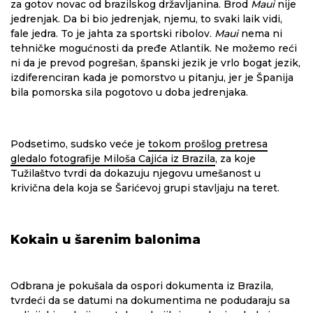
za gotov novac od brazilskog državljanina. Brod
Maui
nije
jedrenjak. Da bi bio jedrenjak, njemu, to svaki laik vidi,
fale jedra. To je jahta za sportski ribolov.
Maui
nema ni
tehničke mogućnosti da pređe Atlantik. Ne možemo reći
ni da je prevod pogrešan, španski jezik je vrlo bogat jezik,
izdiferenciran kada je pomorstvo u pitanju, jer je Španija
bila pomorska sila pogotovo u doba jedrenjaka.
Podsetimo, sudsko veće je
tokom prošlog pretresa
gledalo fotografije Miloša Cajića iz Brazila
, za koje
Tužilaštvo tvrdi da dokazuju njegovu umešanost u
krivična dela koja se Šarićevoj grupi stavljaju na teret.
Kokain u šarenim balonima
Odbrana je pokušala da ospori dokumenta iz Brazila,
tvrdeći da se datumi na dokumentima ne podudaraju sa