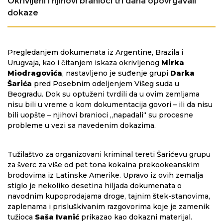
Okrivljeni i njihovi branioci tri dana opovrgavali
dokaze
Pregledanjem dokumenata iz Argentine, Brazila i
Urugvaja, kao i čitanjem iskaza okrivljenog
Mirka
Miodragovića
, nastavljeno je suđenje grupi
Darka
Šarića
pred Posebnim odeljenjem Višeg suda u
Beogradu. Dok su optuženi tvrdili da u ovim zemljama
nisu bili u vreme o kom dokumentacija govori – ili da nisu
bili uopšte – njihovi branioci „napadali“ su procesne
probleme u vezi sa navedenim dokazima.
Tužilaštvo za organizovani kriminal tereti Šarićevu grupu
za šverc za više od pet tona kokaina prekookeanskim
brodovima iz Latinske Amerike. Upravo iz ovih zemalja
stiglo je nekoliko desetina hiljada dokumenata o
navodnim kupoprodajama droge, tajnim štek-stanovima,
zaplenama i prisluškivanim razgovorima koje je zamenik
tužioca
Saša Ivanić
prikazao kao dokazni materijal.