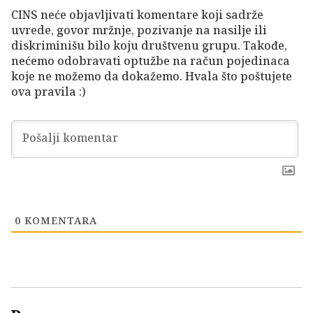
CINS neće objavljivati komentare koji sadrže
uvrede, govor mržnje, pozivanje na nasilje ili
diskriminišu bilo koju društvenu grupu. Takođe,
nećemo odobravati optužbe na račun pojedinaca
koje ne možemo da dokažemo. Hvala što poštujete
ova pravila :)
0
KOMENTARA