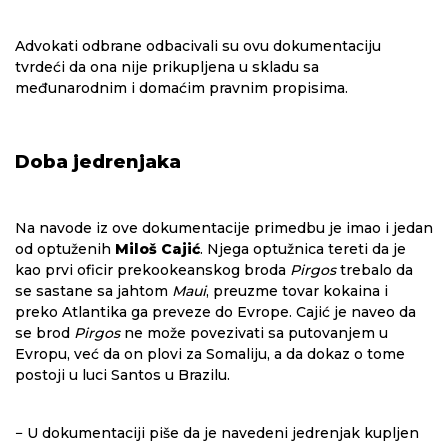
Advokati odbrane odbacivali su ovu dokumentaciju
tvrdeći da ona nije prikupljena u skladu sa
međunarodnim i domaćim pravnim propisima.
Doba jedrenjaka
Na navode iz ove dokumentacije primedbu je imao i jedan
od optuženih
Miloš Cajić
. Njega optužnica tereti da je
kao prvi oficir prekookeanskog broda
Pirgos
trebalo da
se sastane sa jahtom
Maui
, preuzme tovar kokaina i
preko Atlantika ga preveze do Evrope. Cajić je naveo da
se brod
Pirgos
ne može povezivati sa putovanjem u
Evropu, već da on plovi za Somaliju, a da dokaz o tome
postoji u luci Santos u Brazilu.
− U dokumentaciji piše da je navedeni jedrenjak kupljen