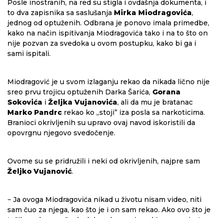
Posle inostranih, na red su stigla i ovdašnja dokumenta, i
to dva zapisnika sa saslušanja
Mirka Miodragovića
,
jednog od optuženih. Odbrana je ponovo imala primedbe,
kako na način ispitivanja Miodragovića tako i na to što on
nije pozvan za svedoka u ovom postupku, kako bi ga i
sami ispitali.
Miodragović je u svom izlaganju rekao da nikada lično nije
sreo prvu trojicu optuženih Darka Šarića,
Gorana
Sokovića
i
Željka Vujanovića
, ali da mu je bratanac
Marko Pandrc
rekao ko „stoji” iza posla sa narkoticima.
Branioci okrivljenih su upravo ovaj navod iskoristili da
opovrgnu njegovo svedočenje.
Ovome su se pridružili i neki od okrivljenih, najpre sam
Željko Vujanović
.
− Ja ovoga Miodragovića nikad u životu nisam video, niti
sam čuo za njega, kao što je i on sam rekao. Ako ovo što je