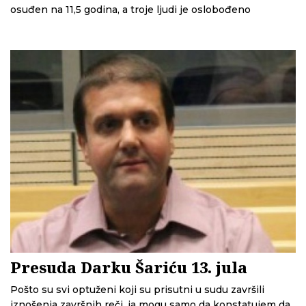
osuđen na 11,5 godina, a troje ljudi je oslobođeno
Presuda Darku Šariću 13. jula
Pošto su svi optuženi koji su prisutni u sudu završili
iznošenja završnih reči, ja mogu samo da konstatujem da