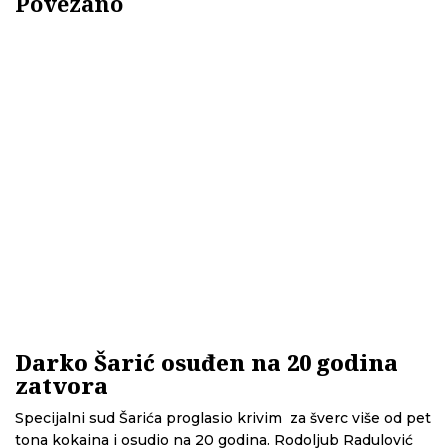
Povezano
Darko Šarić osuđen na 20 godina
zatvora
Specijalni sud Šarića proglasio krivim za šverc više od pet
tona kokaina i osudio na 20 godina. Rodoljub Radulović