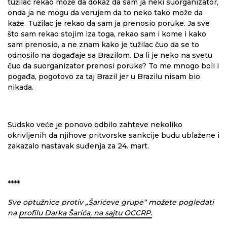
tužilac rekao može da dokaz da sam ja neki suorganizator,
onda ja ne mogu da verujem da to neko tako može da
kaže. Tužilac je rekao da sam ja prenosio poruke. Ja sve
što sam rekao stojim iza toga, rekao sam i kome i kako
sam prenosio, a ne znam kako je tužilac čuo da se to
odnosilo na događaje sa Brazilom. Da li je neko na svetu
čuo da suorganizator prenosi poruke? To me mnogo boli i
pogađa, pogotovo za taj Brazil jer u Brazilu nisam bio
nikada.
Sudsko veće je ponovo odbilo zahteve nekoliko
okrivljenih da njihove pritvorske sankcije budu ublažene i
zakazalo nastavak suđenja za 24. mart.
****
Sve optužnice protiv „Šarićeve grupe“ možete pogledati
na
profilu Darka Šarića, na sajtu OCCRP.