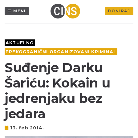
MENI
DONIRAJ
AKTUELNO
PREKOGRANIČNI ORGANIZOVANI KRIMINAL
Suđenje Darku
Šariću: Kokain u
jedrenjaku bez
jedara
13. feb 2014.