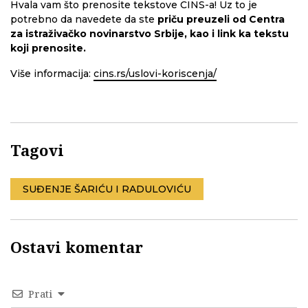
Hvala vam što prenosite tekstove CINS-a! Uz to je
potrebno da navedete da ste
priču preuzeli od Centra
za istraživačko novinarstvo Srbije, kao i link ka tekstu
koji prenosite.
Više informacija:
cins.rs/uslovi-koriscenja/
Tagovi
SUĐENJE ŠARIĆU I RADULOVIĆU
Ostavi komentar
Prati