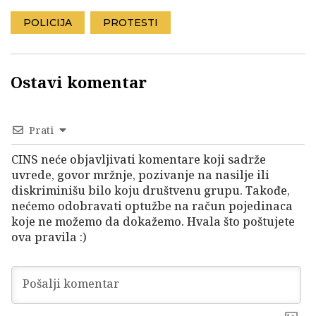
POLICIJA
PROTESTI
Ostavi komentar
Prati
CINS neće objavljivati komentare koji sadrže
uvrede, govor mržnje, pozivanje na nasilje ili
diskriminišu bilo koju društvenu grupu. Takođe,
nećemo odobravati optužbe na račun pojedinaca
koje ne možemo da dokažemo. Hvala što poštujete
ova pravila :)