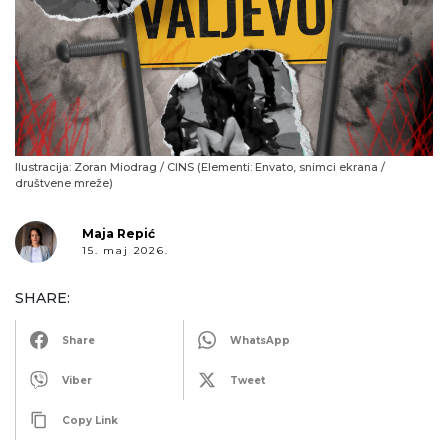
Ilustracija: Zoran Miodrag / CINS (Elementi: Envato, snimci ekrana /
društvene mreže)
Maja Repić
15. maj 2026.
SHARE:
Share
WhatsApp
Viber
Tweet
Copy Link