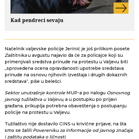
Kad pendreci sevaju
Načelnik valjevske policije Jerinić je još prilikom posete
Zaštitnika
u avgustu najavio da će za policajce koji su
primenjivali sredstva prinude na protestu u Valjevu biti
„sprovedena ocena opravdanosti upotrebe sredstava
prinude na osnovu njihovih izveštaja i drugih dokaznih
sredstava“, piše u belešci.
Sektor unutrašnje kontrole
MUP-a po nalogu
Osnovnog
javnog tužilaštva u Valjevu,
a u postupku po prijavi
građana, prikuplja potrebna obaveštenja o postupanju
policije na protestu u Valjevu.
Tužilaštvo nije dostavilo CINS-u krivične prijave, na šta
smo se žalili
Povereniku za informacije od javnog značaja
i zaštitu podataka o ličnosti
.