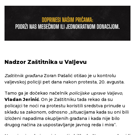
Nadzor Zaštitnika u Valjevu
Zaštitnik građana
Zoran Pašalić otišao je u kontrolu
valjevskoj policiji pet dana nakon protesta, 20. avgusta.
Tamo ga je dočekao načelnik
policijske uprave Valjevo
,
Vladan Jerinić
. On je Zaštitniku tada rekao da su
policajci te noći na protestu koristili sredstva prinude u
skladu sa zakonom, odnosno „situacijama kada su oni bili
izloženi napadima okupljenih građana i kada nije bilo
drugog načina za uspostavljanje javnog reda i mira“.