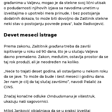
građanima u Valjevu, mogao je da stekne svoj lični utisak
o podudarnosti njihovih izjava sa navodima unetim u
izveštajima o upotrebi mera prinude, I bez postojanja
dodatnih dokaza, to može biti dovoljno da Zaštinik stekne
neki stav o postojanju povrede prava“, kaže Radivojević.
Devet meseci istrage
Prema zakonu,
Zaštitnik građana
treba da završi
ispitivanje u roku od 90 dana, što je u slučaju Valjeva
davno premašeno. Zakon, međutim, ostavlja prostor da se
taj rok produži, ali je neodređen na koliko.
„Neće to trajati deset godina, ali ostavljamo u nekom roku
da se jave. To može da bude i šest meseci i godinu dana.
Jer nam je cilj da taj slučaj završimo”, navodi Pašalić za
CINS.
Značaj konačne odluke
Ombudsmana
je višestruk,
ukazuju naši sagovornici.
Miloš Janković objašnjava da se u praksi izveštaj