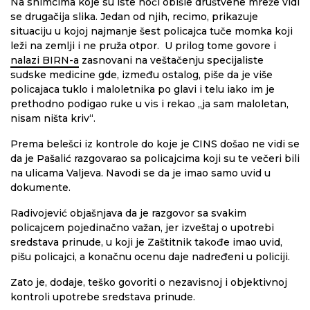
Na snimcima koje su iste noći obišle društvene mreže vidi
se drugačija slika. Jedan od njih, recimo, prikazuje
situaciju u kojoj najmanje šest policajca tuče momka koji
leži na zemlji i ne pruža otpor. U prilog tome govore i
nalazi BIRN-a
zasnovani na veštačenju specijaliste
sudske medicine gde, između ostalog, piše da je više
policajaca tuklo i maloletnika po glavi i telu iako im je
prethodno podigao ruke u vis i rekao „ja sam maloletan,
nisam ništa kriv“.
Prema belešci iz kontrole do koje je CINS došao ne vidi se
da je Pašalić razgovarao sa policajcima koji su te večeri bili
na ulicama Valjeva. Navodi se da je imao samo uvid u
dokumente.
Radivojević objašnjava da je razgovor sa svakim
policajcem pojedinačno važan, jer izveštaj o upotrebi
sredstava prinude, u koji je Zaštitnik takođe imao uvid,
pišu policajci, a konačnu ocenu daje nadređeni u policiji.
Zato je, dodaje, teško govoriti o nezavisnoj i objektivnoj
kontroli upotrebe sredstava prinude.