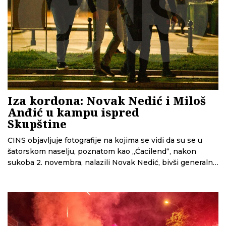
Iza kordona: Novak Nedić i Miloš
Anđić u kampu ispred
Skupštine
CINS objavljuje fotografije na kojima se vidi da su se u
šatorskom naselju, poznatom kao „Ćacilend“, nakon
sukoba 2. novembra, nalazili Novak Nedić, bivši generalni
sekretar Vlade Srbije i Miloš Anđić, donedavni šef
kabineta premijera Đura Macuta.