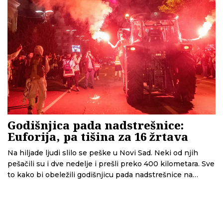
Godišnjica pada nadstrešnice:
Euforija, pa tišina za 16 žrtava
Na hiljade ljudi slilo se peške u Novi Sad. Neki od njih
pešačili su i dve nedelje i prešli preko 400 kilometara. Sve
to kako bi obeležili godišnjicu pada nadstrešnice na
železničkoj stanici u kojoj je poginulo 16 ljudi. CINS u
saradnji sa OCCRP-ijem daje osvrt na doček ljudi,
obeležavanje godišnjice i skoro godinu dana protesta u
zemlji.