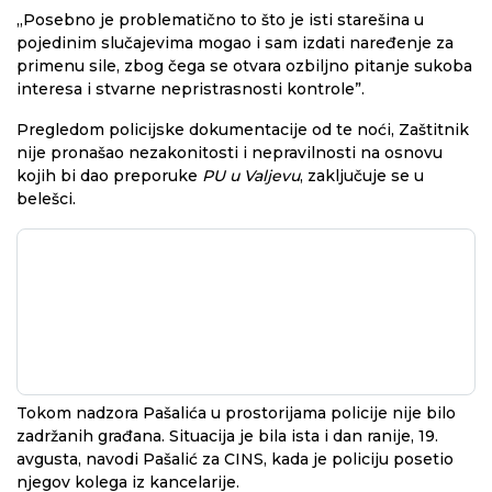
„Posebno je problematično to što je isti starešina u
pojedinim slučajevima mogao i sam izdati naređenje za
primenu sile, zbog čega se otvara ozbiljno pitanje sukoba
interesa i stvarne nepristrasnosti kontrole”.
Pregledom policijske dokumentacije od te noći, Zaštitnik
nije pronašao nezakonitosti i nepravilnosti na osnovu
kojih bi dao preporuke
PU u Valjevu
, zaključuje se u
belešci.
Tokom nadzora Pašalića u prostorijama policije nije bilo
zadržanih građana. Situacija je bila ista i dan ranije, 19.
avgusta, navodi Pašalić za CINS, kada je policiju posetio
njegov kolega iz kancelarije.