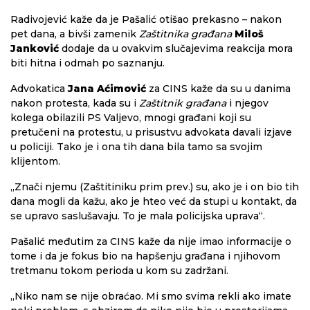
Radivojević kaže da je Pašalić otišao prekasno – nakon
pet dana, a bivši zamenik
Zaštitnika građana
Miloš
Janković
dodaje da u ovakvim slučajevima reakcija mora
biti hitna i odmah po saznanju.
Advokatica
Jana Aćimović
za CINS kaže da su u danima
nakon protesta, kada su i
Zaštitnik građana
i njegov
kolega obilazili PS Valjevo, mnogi građani koji su
pretučeni na protestu, u prisustvu advokata davali izjave
u policiji. Tako je i ona tih dana bila tamo sa svojim
klijentom.
„Znači njemu (Zaštitiniku prim prev.) su, ako je i on bio tih
dana mogli da kažu, ako je hteo već da stupi u kontakt, da
se upravo saslušavaju. To je mala policijska uprava“.
Pašalić međutim za CINS kaže da nije imao informacije o
tome i da je fokus bio na hapšenju građana i njihovom
tretmanu tokom perioda u kom su zadržani.
„Niko nam se nije obraćao. Mi smo svima rekli ako imate