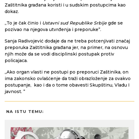
Zaštitnika građana koristi i u sudskim postupcima kao
dokaz.
„To je čak činio i
Ustavni sud Republike Srbije
gde se
pozivao na njegova utvrđenja i preporuke”.
Sanja Radivojević dodaje da ne treba potcenjivati značaj
preporuka Zaštitnika građana jer, na primer, na osnovu
njih može da se vodi disciplinski postupak protiv
policajaca.
„Ako organ vlasti ne postupi po preporuci Zaštinika, on
ima zakonsko ovlašćenje da traži obrazloženje za ovakvo
postupanje, kao i da o tome obavesti Skupštinu, Vladu I
javnost. ”
NA ISTU TEMU: