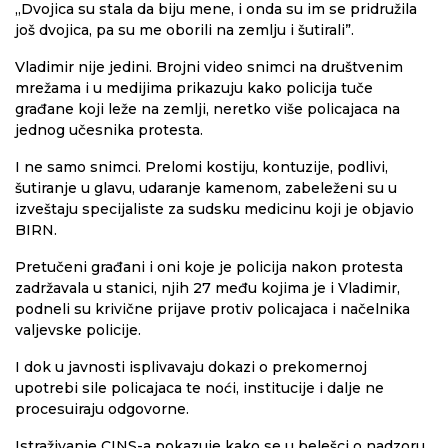
„Dvojica su stala da biju mene, i onda su im se pridružila
još dvojica, pa su me oborili na zemlju i šutirali”.
Vladimir nije jedini. Brojni video snimci na društvenim
mrežama i u medijima prikazuju kako policija tuče
građane koji leže na zemlji, neretko više policajaca na
jednog učesnika protesta.
I ne samo snimci. Prelomi kostiju, kontuzije, podlivi,
šutiranje u glavu, udaranje kamenom, zabeleženi su u
izveštaju specijaliste za sudsku medicinu koji je objavio
BIRN.
Pretučeni građani i oni koje je policija nakon protesta
zadržavala u stanici, njih 27 među kojima je i Vladimir,
podneli su krivične prijave protiv policajaca i načelnika
valjevske policije.
I dok u javnosti isplivavaju dokazi o prekomernoj
upotrebi sile policajaca te noći, institucije i dalje ne
procesuiraju odgovorne.
Istraživanje CINS-a pokazuje kako se u belešci o nadzoru