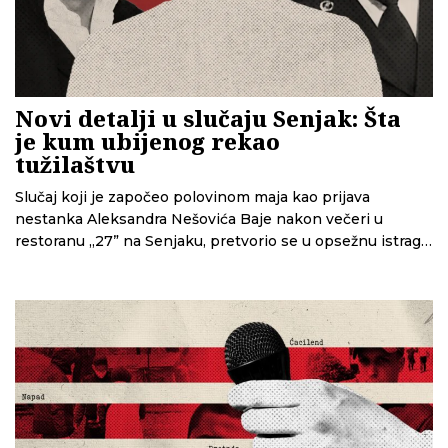
Novi detalji u slučaju Senjak: Šta
je kum ubijenog rekao
tužilaštvu
Slučaj koji je započeo polovinom maja kao prijava
nestanka Aleksandra Nešovića Baje nakon večeri u
restoranu „27” na Senjaku, pretvorio se u opsežnu istragu
ubistva Višeg javnog tužilaštva u Beogradu (VJT) kojom je
trenutno obuhvaćeno 11 osoba, a među kojima je i
smenjeni načelnik beogradske policije Veselin Milić. CINS
je imao uvid u deo dokumentacije iz istrage, među kojom
je i saslušanje kuma ubijenog Nešovića N.M. – čije detalje
objavljujemo.