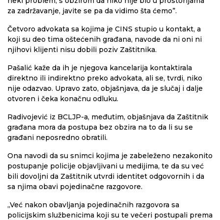
neki problem, s obzirom da niko nije bio u prostorijama
za zadržavanje, javite se pa da vidimo šta ćemo”.
Četvoro advokata sa kojima je CINS stupio u kontakt, a
koji su deo tima oštećenih građana, navode da ni oni ni
njihovi klijenti nisu dobili poziv Zaštitnika.
Pašalić kaže da ih je njegova kancelarija kontaktirala
direktno ili indirektno preko advokata, ali se, tvrdi, niko
nije odazvao. Upravo zato, objašnjava, da je slučaj i dalje
otvoren i čeka konačnu odluku.
Radivojević iz BCLJP-a, međutim, objašnjava da Zaštitnik
građana mora da postupa bez obzira na to da li su se
građani neposredno obratili.
Ona navodi da su snimci kojima je zabeleženo nezakonito
postupanje policije objavljivani u medijima, te da su već
bili dovoljni da Zaštitnik utvrdi identitet odgovornih i da
sa njima obavi pojedinačne razgovore.
„Već nakon obavljanja pojedinačnih razgovora sa
policijskim službenicima koji su te večeri postupali prema