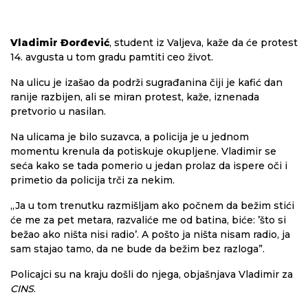
Vladimir Đorđević
, student iz Valjeva, kaže da će protest
14. avgusta u tom gradu pamtiti ceo život.
Na ulicu je izašao da podrži sugrađanina čiji je kafić dan
ranije razbijen, ali se miran protest, kaže, iznenada
pretvorio u nasilan.
Na ulicama je bilo suzavca, a policija je u jednom
momentu krenula da potiskuje okupljene. Vladimir se
seća kako se tada pomerio u jedan prolaz da ispere oči i
primetio da policija trči za nekim.
„Ja u tom trenutku razmišljam ako počnem da bežim stići
će me za pet metara, razvaliće me od batina, biće: ’što si
bežao ako ništa nisi radio’. A pošto ja ništa nisam radio, ja
sam stajao tamo, da ne bude da bežim bez razloga”.
Policajci su na kraju došli do njega, objašnjava Vladimir za
CINS
.