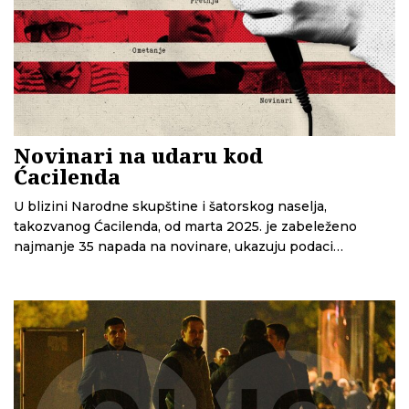
Novinari na udaru kod
Ćacilenda
U blizini Narodne skupštine i šatorskog naselja,
takozvanog Ćacilenda, od marta 2025. je zabeleženo
najmanje 35 napada na novinare, ukazuju podaci
Nezavisnog udruženja novinara Srbije. Od toga je 11
slučajeva završilo pred tužilaštvom. CINS je analizirao ove
slučajeve i uspeo da identifikuje neke od onih koji su se
sukobili sa novinarima, a za koje javnost do sada nije
znala.