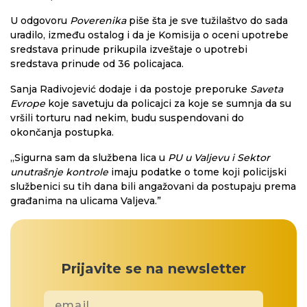
U odgovoru
Poverenika
piše šta je sve tužilaštvo do sada
uradilo, između ostalog i da je Komisija o oceni upotrebe
sredstava prinude prikupila izveštaje o upotrebi
sredstava prinude od 36 policajaca.
Sanja Radivojević dodaje i da postoje preporuke
Saveta
Evrope
koje savetuju da policajci za koje se sumnja da su
vršili torturu nad nekim, budu suspendovani do
okončanja postupka.
„Sigurna sam da službena lica u
PU u Valjevu i Sektor
unutrašnje kontrole
imaju podatke o tome koji policijski
službenici su tih dana bili angažovani da postupaju prema
građanima na ulicama Valjeva.”
Prijavite se na newsletter