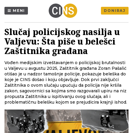
MENI
DONIRAJ
Slučaj policijskog nasilja u
Valjevu: Šta piše u belešci
Zaštitnika građana
Vođen medijskim izveštavanjem o policijskoj brutalnosti
u Valjevu u avgustu 2025, Zaštitnik građana Zoran Pašalić
otišao je u nadzor tamošnje policije, pokazuje beleška do
koje je CINS došao i koju objavljuje. Dok prvi zaključci
Zaštitnika o ovom slučaju upućuju da policija nije kršila
zakon, sagovornici sa kojima smo razgovarali upiru na niz
propusta Zaštitnika u ispitivanju ovog slučaja, ali i
problematičnu belešku kojom se prejudicira krajnji ishod.