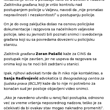
Zaštitnika građana
, koji je vršio kontrolu nad
postupanjem policije u Valjevu, navodi da „nije pronašao
nepravilnosti i nezakonitosti” u postupanju policije.
On je do ovog zaključka došao na osnovu policijske
dokumentacije i razgovora sa načelnikom valjevske
policije, iako su javnosti bili poznati snimci i svedočenja
građana koji su sa povredama dovezeni u policijsku
stanicu.
Zaštitnik građana
Zoran Pašalić
kaže za CINS da
postupak nije završen, jer ne uspeva da razgovara sa
onima koji su te noći bili zadržani u stanici.
Ipak, njihovi advokati tvrde da ih niko nije kontaktirao, a
Sanja Radivojević
advokatica iz
Beogradskog centra za
ljudska prava (BCLJP)
kaže da to nije ni potrebno za
konačan sud jer postoje objavljeni video snimci.
„Ako je navedeno utvrdio u ranoj fazi postupka, odnosno
već za vreme vršenja neposrednog nadzora, teško je za
očekivati da bi ovakav stav mogao naknadno promeniti“.