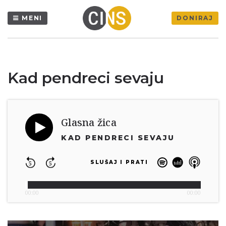
MENI
DONIRAJ
Kad pendreci sevaju
Glasna žica
KAD PENDRECI SEVAJU
SLUŠAJ I PRATI
5
5
00:00
00:00