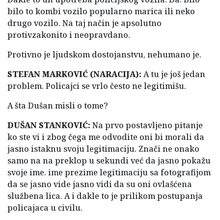
bilo to kombi vozilo popularno marica ili neko
drugo vozilo. Na taj način je apsolutno
protivzakonito i neopravdano.
Protivno je ljudskom dostojanstvu, nehumano je.
STEFAN MARKOVIĆ (NARACIJA):
A tu je još jedan
problem. Policajci se vrlo često ne legitimišu.
A šta Dušan misli o tome?
DUŠAN STANKOVIĆ:
Na prvo postavljeno pitanje
ko ste vi i zbog čega me odvodite oni bi morali da
jasno istaknu svoju legitimaciju. Znači ne onako
samo na na preklop u sekundi već da jasno pokažu
svoje ime. ime prezime legitimaciju sa fotografijom
da se jasno vide jasno vidi da su oni ovlašćena
službena lica. A i dakle to je prilikom postupanja
policajaca u civilu.