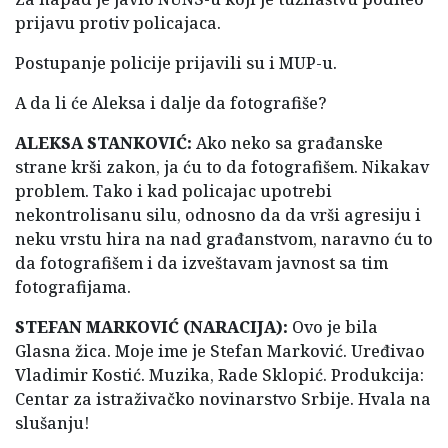
prijavu protiv policajaca.
Postupanje policije prijavili su i MUP-u.
A da li će Aleksa i dalje da fotografiše?
ALEKSA STANKOVIĆ:
Ako neko sa građanske
strane krši zakon, ja ću to da fotografišem. Nikakav
problem. Tako i kad policajac upotrebi
nekontrolisanu silu, odnosno da da vrši agresiju i
neku vrstu hira na nad građanstvom, naravno ću to
da fotografišem i da izveštavam javnost sa tim
fotografijama.
STEFAN MARKOVIĆ (NARACIJA):
Ovo je bila
Glasna žica. Moje ime je Stefan Marković. Uređivao
Vladimir Kostić. Muzika, Rade Sklopić. Produkcija:
Centar za istraživačko novinarstvo Srbije. Hvala na
slušanju!