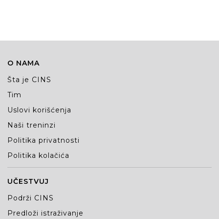
O NAMA
Šta je CINS
Tim
Uslovi korišćenja
Naši treninzi
Politika privatnosti
Politika kolačića
UČESTVUJ
Podrži CINS
Predloži istraživanje