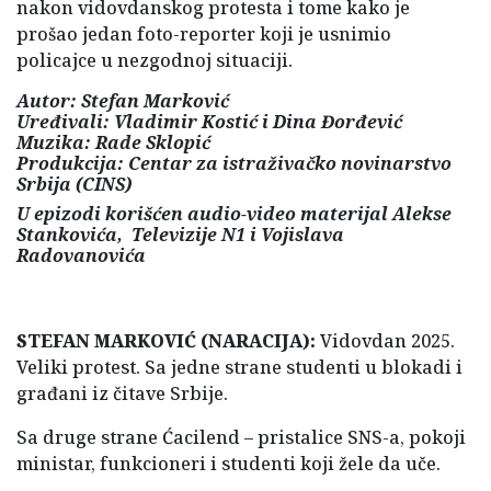
nakon vidovdanskog protesta i tome kako je
prošao jedan foto-reporter koji je usnimio
policajce u nezgodnoj situaciji.
Autor: Stefan Marković
Uređivali: Vladimir Kostić i Dina Đorđević
Muzika: Rade Sklopić
Produkcija: Centar za istraživačko novinarstvo
Srbija (CINS)
U epizodi korišćen audio-video materijal Alekse
Stankovića, Televizije N1 i Vojislava
Radovanovića
STEFAN MARKOVIĆ (NARACIJA):
Vidovdan 2025.
Veliki protest. Sa jedne strane studenti u blokadi i
građani iz čitave Srbije.
Sa druge strane Ćacilend – pristalice SNS-a, pokoji
ministar, funkcioneri i studenti koji žele da uče.