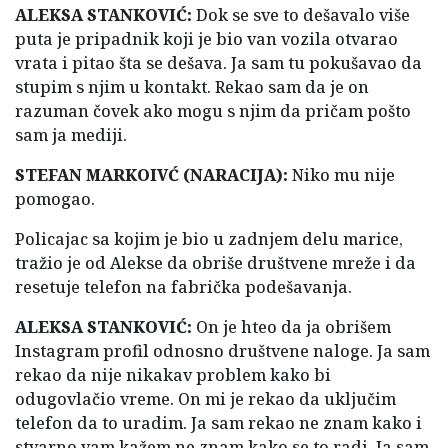
ALEKSA STANKOVIĆ:
Dok se sve to dešavalo više
puta je pripadnik koji je bio van vozila otvarao
vrata i pitao šta se dešava. Ja sam tu pokušavao da
stupim s njim u kontakt. Rekao sam da je on
razuman čovek ako mogu s njim da pričam pošto
sam ja mediji.
STEFAN MARKOIVĆ (NARACIJA):
Niko mu nije
pomogao.
Policajac sa kojim je bio u zadnjem delu marice,
tražio je od Alekse da obriše društvene mreže i da
resetuje telefon na fabrička podešavanja.
ALEKSA STANKOVIĆ:
On je hteo da ja obrišem
Instagram profil odnosno društvene naloge. Ja sam
rekao da nije nikakav problem kako bi
odugovlačio vreme. On mi je rekao da uključim
telefon da to uradim. Ja sam rekao ne znam kako i
stvarno vam kažem ne znam kako se to radi. Ja sam