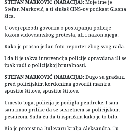
STEFAN MARKOVIĆ (NARACIJA):
Moje ime je
Stefan Marković, a ti slušaš CINS-ov podkast Glasna
žica.
U ovoj epizodi govorim o postupanju policije
tokom vidovdanskog protesta, ali i nakon njega.
Kako je prošao jedan foto-reporter zbog svog rada.
I da li je takva intervencija policije opravdana ili se
ipak radi o policijskoj brutalnosti.
STEFAN MARKOVIĆ (NARACIJA):
Dugo su građani
pred policijskim kordonima govorili mantru
spustite štitove, spustite štitove.
Umesto toga, policija je podigla pendreke. I sam
sam imao prilike da se susretnem sa policijskom
pesnicom. Sada ću da ti ispričam kako je to bilo.
Bio je protest na Bulevaru kralja Aleksandra. Tu