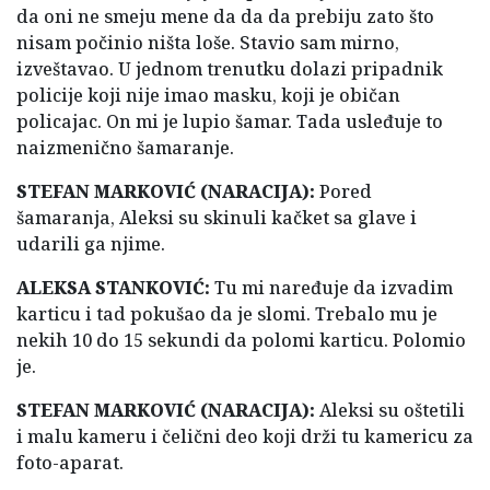
da oni ne smeju mene da da da prebiju zato što
nisam počinio ništa loše. Stavio sam mirno,
izveštavao. U jednom trenutku dolazi pripadnik
policije koji nije imao masku, koji je običan
policajac. On mi je lupio šamar. Tada usleđuje to
naizmenično šamaranje.
STEFAN MARKOVIĆ (NARACIJA):
Pored
šamaranja, Aleksi su skinuli kačket sa glave i
udarili ga njime.
ALEKSA STANKOVIĆ:
Tu mi naređuje da izvadim
karticu i tad pokušao da je slomi. Trebalo mu je
nekih 10 do 15 sekundi da polomi karticu. Polomio
je.
STEFAN MARKOVIĆ (NARACIJA):
Aleksi su oštetili
i malu kameru i čelični deo koji drži tu kamericu za
foto-aparat.