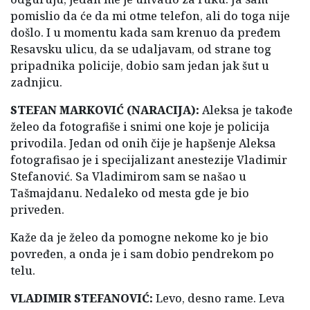
pomislio da će da mi otme telefon, ali do toga nije
došlo. I u momentu kada sam krenuo da pređem
Resavsku ulicu, da se udaljavam, od strane tog
pripadnika policije, dobio sam jedan jak šut u
zadnjicu.
STEFAN MARKOVIĆ (NARACIJA):
Aleksa je takođe
želeo da fotografiše i snimi one koje je policija
privodila.
Jedan od onih čije je hapšenje Aleksa
fotografisao je i specijalizant anestezije Vladimir
Stefanović. Sa Vladimirom sam se našao u
Tašmajdanu. Nedaleko od mesta gde je bio
priveden.
Kaže da je želeo da pomogne nekome ko je bio
povređen, a onda je i sam dobio pendrekom po
telu.
VLADIMIR STEFANOVIĆ:
Levo, desno rame. Leva