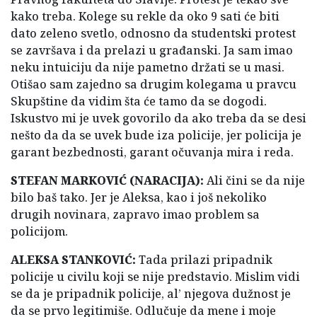
kako treba. Kolege su rekle da oko 9 sati će biti
dato zeleno svetlo, odnosno da studentski protest
se završava i da prelazi u građanski. Ja sam imao
neku intuiciju da nije pametno držati se u masi.
Otišao sam zajedno sa drugim kolegama u pravcu
Skupštine da vidim šta će tamo da se dogodi.
Iskustvo mi je uvek govorilo da ako treba da se desi
nešto da da se uvek bude iza policije, jer policija je
garant bezbednosti, garant očuvanja mira i reda.
STEFAN MARKOVIĆ (NARACIJA):
Ali čini se da nije
bilo baš tako. Jer je Aleksa, kao i još nekoliko
drugih novinara, zapravo imao problem sa
policijom.
ALEKSA STANKOVIĆ:
Tada prilazi pripadnik
policije u civilu koji se nije predstavio. Mislim vidi
se da je pripadnik policije, al’ njegova dužnost je
da se prvo legitimiše. Odlučuje da mene i moje