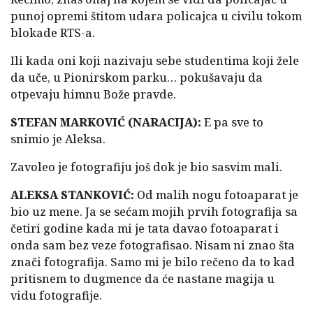
punoj opremi štitom udara policajca u civilu tokom
blokade RTS-a.
Ili kada oni koji nazivaju sebe studentima koji žele
da uče, u Pionirskom parku… pokušavaju da
otpevaju himnu Bože pravde.
STEFAN MARKOVIĆ (NARACIJA):
E pa sve to
snimio je Aleksa.
Zavoleo je fotografiju još dok je bio sasvim mali.
ALEKSA STANKOVIĆ:
Od malih nogu fotoaparat je
bio uz mene. Ja se sećam mojih prvih fotografija sa
četiri godine kada mi je tata davao fotoaparat i
onda sam bez veze fotografisao. Nisam ni znao šta
znači fotografija. Samo mi je bilo rečeno da to kad
pritisnem to dugmence da će nastane magija u
vidu fotografije.