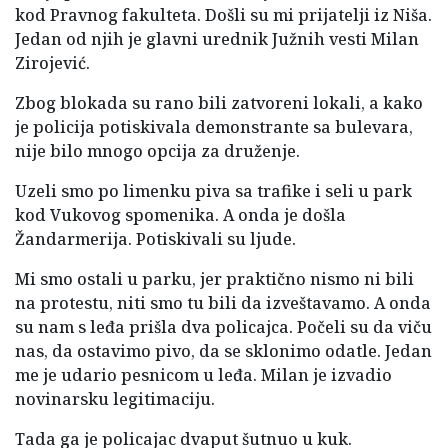
kod Pravnog fakulteta. Došli su mi prijatelji iz Niša.
Jedan od njih je glavni urednik Južnih vesti Milan
Zirojević.
Zbog blokada su rano bili zatvoreni lokali, a kako
je policija potiskivala demonstrante sa bulevara,
nije bilo mnogo opcija za druženje.
Uzeli smo po limenku piva sa trafike i seli u park
kod Vukovog spomenika. A onda je došla
Žandarmerija. Potiskivali su ljude.
Mi smo ostali u parku, jer praktično nismo ni bili
na protestu, niti smo tu bili da izveštavamo. A onda
su nam s leđa prišla dva policajca. Počeli su da viču
nas, da ostavimo pivo, da se sklonimo odatle. Jedan
me je udario pesnicom u leđa. Milan je izvadio
novinarsku legitimaciju.
Tada ga je policajac dvaput šutnuo u kuk.