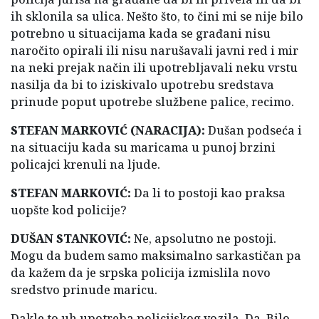
ih sklonila sa ulica. Nešto što, to čini mi se nije bilo
potrebno u situacijama kada se građani nisu
naročito opirali ili nisu narušavali javni red i mir
na neki prejak način ili upotrebljavali neku vrstu
nasilja da bi to iziskivalo upotrebu sredstava
prinude poput upotrebe službene palice, recimo.
STEFAN MARKOVIĆ (NARACIJA):
Dušan podseća i
na situaciju kada su maricama u punoj brzini
policajci krenuli na ljude.
STEFAN MARKOVIĆ:
Da li to postoji kao praksa
uopšte kod policije?
DUŠAN STANKOVIĆ:
Ne, apsolutno ne postoji.
Mogu da budem samo maksimalno sarkastičan pa
da kažem da je srpska policija izmislila novo
sredstvo prinude maricu.
Dakle to uh upotreba policijskog vozila. Da. Bilo