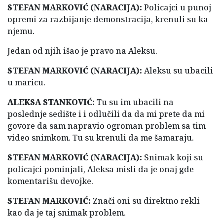
STEFAN MARKOVIĆ (NARACIJA):
Policajci u punoj
opremi za razbijanje demonstracija, krenuli su ka
njemu.
Jedan od njih išao je pravo na Aleksu.
STEFAN MARKOVIĆ (NARACIJA):
Aleksu su ubacili
u maricu.
ALEKSA STANKOVIĆ:
Tu su im ubacili na
poslednje sedište i i odlučili da da mi prete da mi
govore da sam napravio ogroman problem sa tim
video snimkom. Tu su krenuli da me šamaraju.
STEFAN MARKOVIĆ (NARACIJA):
Snimak koji su
policajci pominjali, Aleksa misli da je onaj gde
komentarišu devojke.
STEFAN MARKOVIĆ:
Znači oni su direktno rekli
kao da je taj snimak problem.