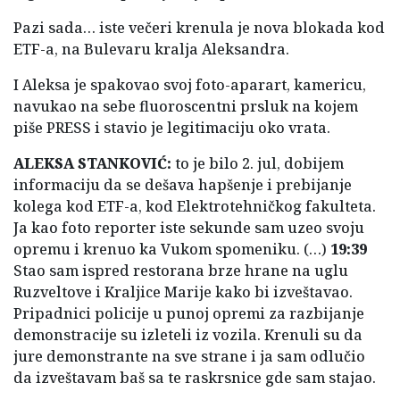
Pazi sada… iste večeri krenula je nova blokada kod
ETF-a, na Bulevaru kralja Aleksandra.
I Aleksa je spakovao svoj foto-aparart, kamericu,
navukao na sebe fluoroscentni prsluk na kojem
piše PRESS i stavio je legitimaciju oko vrata.
ALEKSA STANKOVIĆ:
to je bilo 2. jul, dobijem
informaciju da se dešava hapšenje i prebijanje
kolega kod ETF-a, kod Elektrotehničkog fakulteta.
Ja kao foto reporter iste sekunde sam uzeo svoju
opremu i krenuo ka Vukom spomeniku. (…)
19:39
Stao sam ispred restorana brze hrane na uglu
Ruzveltove i Kraljice Marije kako bi izveštavao.
Pripadnici policije u punoj opremi za razbijanje
demonstracije su izleteli iz vozila. Krenuli su da
jure demonstrante na sve strane i ja sam odlučio
da izveštavam baš sa te raskrsnice gde sam stajao.