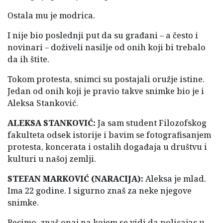
Ostala mu je modrica.
I nije bio poslednji put da su građani – a često i
novinari – doživeli nasilje od onih koji bi trebalo
da ih štite.
Tokom protesta, snimci su postajali oružje istine.
Jedan od onih koji je pravio takve snimke bio je i
Aleksa Stanković.
ALEKSA STANKOVIĆ:
Ja sam student Filozofskog
fakulteta odsek istorije i bavim se fotografisanjem
protesta, koncerata i ostalih događaja u društvu i
kulturi u našoj zemlji.
STEFAN MARKOVIĆ (NARACIJA):
Aleksa je mlad.
Ima 22 godine. I sigurno znaš za neke njegove
snimke.
Recimo, znaš onaj na kojem se vidi da policajac u