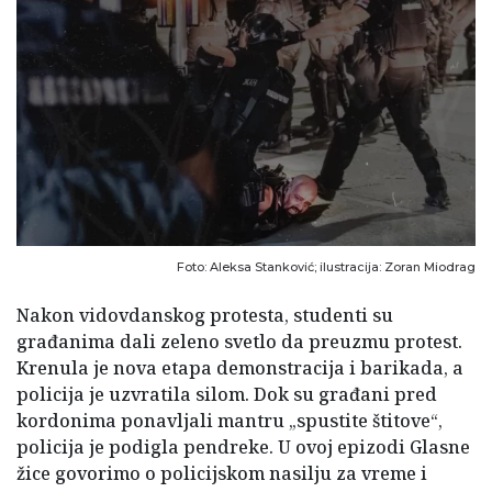
Foto: Aleksa Stanković; ilustracija: Zoran Miodrag
Nakon vidovdanskog protesta, studenti su
građanima dali zeleno svetlo da preuzmu protest.
Krenula je nova etapa demonstracija i barikada, a
policija je uzvratila silom. Dok su građani pred
kordonima ponavljali mantru „spustite štitove“,
policija je podigla pendreke. U ovoj epizodi Glasne
žice govorimo o policijskom nasilju za vreme i