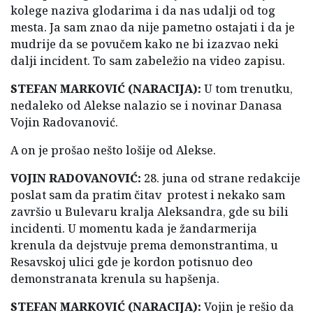
kolege naziva glodarima i da nas udalji od tog
mesta. Ja sam znao da nije pametno ostajati i da je
mudrije da se povučem kako ne bi izazvao neki
dalji incident. To sam zabeležio na video zapisu.
STEFAN MARKOVIĆ (NARACIJA):
U tom trenutku,
nedaleko od Alekse nalazio se i novinar Danasa
Vojin Radovanović.
A on je prošao nešto lošije od Alekse.
VOJIN RADOVANOVIĆ:
28. juna od strane redakcije
poslat sam da pratim čitav protest i nekako sam
završio u Bulevaru kralja Aleksandra, gde su bili
incidenti. U momentu kada je žandarmerija
krenula da dejstvuje prema demonstrantima, u
Resavskoj ulici gde je kordon potisnuo deo
demonstranata krenula su hapšenja.
STEFAN MARKOVIĆ (NARACIJA):
Vojin je rešio da