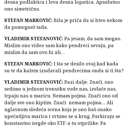
desna podlaktica i leva desna lopatica. Apsolutno
ono simetrično.
STEFAN MARKOVIĆ:
Bila je priča da si hteo nekom
da pomogneš tada.
VLADIMIR STEFANOVIĆ:
Pa jesam, da sam mogao.
Mislim ono video sam kako pendreci sevaju, pa
mislim da sam ovo bi ali…
STEFAN MARKOVIĆ:
I šta se desilo ovaj kad kada
su te da kažem izudarali pendrecima onda si ti šta?
VLADIMIR STEFANOVIĆ:
Pazi dalje. Znači, ono
sedimo u jednom trenutku vode nas, izvlače nas,
trpaju nas u maricu. Nemam pojma. Znači ono od
dalje sve ono kiptim. Znači nemam pojma… Ali
uglavnom sledeća scena koja je ono baš onako
upečatljiva marica i vrtimo se u krug. Parkiraju se
konstantno negde oko ETF-a tu otprilike. Pa