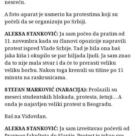
nesreću.
A foto-aparat je usmerio ka protestima koji su
počeli da se organizuju po Srbiji.
ALEKSA STANKOVIĆ:
Ja sam počeo da pratim od
11. novembra kada su članovi opozicije napravili
protest ispred Vlade Srbije. Tad je bila ona baš
jaka kiša i okupilo se par hiljada ljudi. Ja sam znao
da to nije mala stvar i da će to prerasti veliku
veliku borbu. Nakon toga krenuli su tišine po 15
minuta na raskrsnicama.
STEFAN MARKOVIĆ (NARACIJA):
Prolazili su
meseci studentskih blokada, protesta, šetnji… A
onda je najavljen veliki protest u Beogradu.
Baš na Vidovdan.
ALEKSA STANKOVIĆ:
Ja sam izveštavao počevši od
Pravnog fakulteta do Slavije. Protest je tekao sve