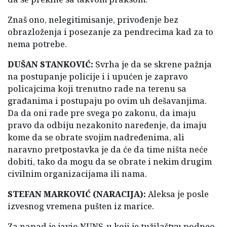
Znaš ono, nelegitimisanje, privođenje bez
obrazloženja i posezanje za pendrecima kad za to
nema potrebe.
DUŠAN STANKOVIĆ:
Svrha je da se skrene pažnja
na postupanje policije i i upućen je zapravo
policajcima koji trenutno rade na terenu sa
građanima i postupaju po ovim uh dešavanjima.
Da da oni rade pre svega po zakonu, da imaju
pravo da odbiju nezakonito naređenje, da imaju
kome da se obrate svojim nadređenima, ali
naravno pretpostavka je da će da time ništa neće
dobiti, tako da mogu da se obrate i nekim drugim
civilnim organizacijama ili nama.
STEFAN MARKOVIĆ (NARACIJA):
Aleksa je posle
izvesnog vremena pušten iz marice.
Za napad je javio NUNS-u koji je tužilaštvu podneo