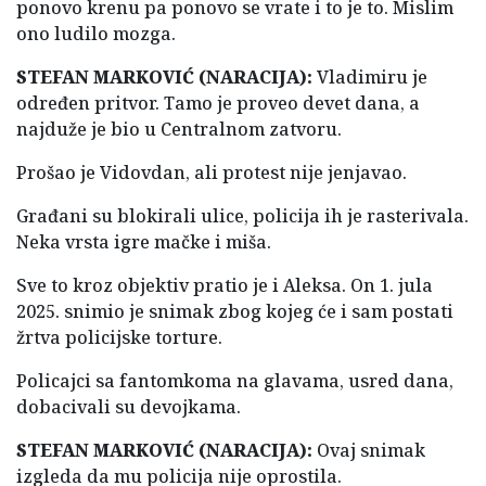
ponovo krenu pa ponovo se vrate i to je to. Mislim
ono ludilo mozga.
STEFAN MARKOVIĆ (NARACIJA):
Vladimiru je
određen pritvor. Tamo je proveo devet dana, a
najduže je bio u Centralnom zatvoru.
Prošao je Vidovdan, ali protest nije jenjavao.
Građani su blokirali ulice, policija ih je rasterivala.
Neka vrsta igre mačke i miša.
Sve to kroz objektiv pratio je i Aleksa. On 1. jula
2025. snimio je snimak zbog kojeg će i sam postati
žrtva policijske torture.
Policajci sa fantomkoma na glavama, usred dana,
dobacivali su devojkama.
STEFAN MARKOVIĆ (NARACIJA):
Ovaj snimak
izgleda da mu policija nije oprostila.