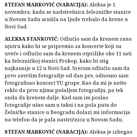
STEFAN MARKOVIĆ (NARACIJA):
Aleksa je 1.
novembra, kada se nadstrešnica železničke stanice
u Novom Sadu srušila na ljude trebalo da krene u
Novi Sad.
ALEKSA STANKOVIĆ:
Odlučio sam da krenem rano
ujutru kako bi se pripremio za koncerte koji su
uveče i odlučio sam da krenem otprilike oko 11 sati
ka železničkoj stanici Prokop, kako bi stig
najkasnije u 12 u Novi Sad. Srećom odlučio sam da
prvo završim fotografije od dan pre, odnosno sam
fotografisao koncert YU grupe. Kao da mi je nešto
reklo da prvo njima pošaljem fotografiju, pa tek
onda da krenem dalje. Kad sam im poslao
fotografije ušao sam u taksi i na pola puta do
Želničke stanice u Beogradu dolazi mi informacija
na telefon da je pala nastričnica u Novom Sadu.
STEFAN MARKOVIĆ (NARACIJA):
Aleksa je izbegao