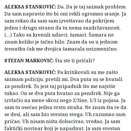
ALEKSA STANKOVIĆ:
Da. Da je taj snimak problem.
Da sam napravio što bi oni rekli ogromno sranje. Ja
sam rekao da sam sam izveštavao da pokrijem
jednu i drugu stranu da tu nema suzdržavanosti.
(…) Tako su krenuli udarci, šamari. Šamara ne
znam koliko je tačno bilo. Znam da su u jednom
trenutku čak me dvojica šamarala neizmenično.
STEFAN MARKOVIĆ:
Šta ste ti pričali?
ALEKSA STANKOVIĆ:
Pa kritikovali su me zašto
snimam policiju. pretili mi. Dva puta su se hvatali
za pendrek. To jest taj pripadnik što me najviše
tukao. On se dva puta hvatao za pendrek. Nije ga
izvlačio na mene skroz nego 2/3ine, 1/3 iz pojasa. Ja
sam tu osećao jednu vrstu straha. Ne znam šta će da
se desi, ali sam bio svestan svega. Uh razumno sam
pričao. Uh nisam ništa dobacivao, vređao. Ja sam
faktički novinar koji je napadnut. Ja sam svestan