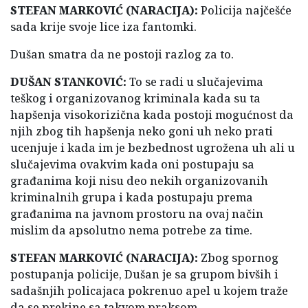
STEFAN MARKOVIĆ (NARACIJA):
Policija najčešće
sada krije svoje lice iza fantomki.
Dušan smatra da ne postoji razlog za to.
DUŠAN STANKOVIĆ:
To se radi u slučajevima
teškog i organizovanog kriminala kada su ta
hapšenja visokorizična kada postoji mogućnost da
njih zbog tih hapšenja neko goni uh neko prati
ucenjuje i kada im je bezbednost ugrožena uh ali u
slučajevima ovakvim kada oni postupaju sa
građanima koji nisu deo nekih organizovanih
kriminalnih grupa i kada postupaju prema
građanima na javnom prostoru na ovaj način
mislim da apsolutno nema potrebe za time.
STEFAN MARKOVIĆ (NARACIJA):
Zbog spornog
postupanja policije, Dušan je sa grupom bivših i
sadašnjih policajaca pokrenuo apel u kojem traže
da se prekine sa takvom praksom.