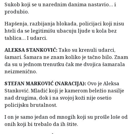
Sukob koji se u narednim danima nastavio… i
produbio.
Hapšenja, razbijanja blokada, policijaci koji nisu
hteli da se legitimišu ubacuju ljude u kola bez
tablica… I udarci.
ALEKSA STANKOVIĆ:
Tako su krenuli udarci,
šamari. Šamara ne znam koliko je tačno bilo. Znam
da su u jednom trenutku čak me dvojica šamarala
neizmenično.
STEFAN MARKOVIĆ (NARACIJA):
Ovo je Aleksa
Stanković. Mladić koji je kamerom beležio nasilje
nad drugima, dok i na svojoj koži nije osetio
policijsku brutalnost.
I on je samo jedan od mnogih koji su prošle loše od
onih koji bi trebalo da ih štite.