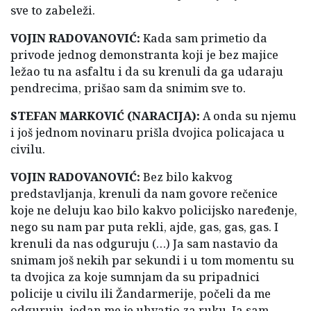
sve to zabeleži.
VOJIN RADOVANOVIĆ:
Kada sam primetio da
privode jednog demonstranta koji je bez majice
ležao tu na asfaltu i da su krenuli da ga udaraju
pendrecima, prišao sam da snimim sve to.
STEFAN MARKOVIĆ (NARACIJA):
A onda su njemu
i još jednom novinaru prišla dvojica policajaca u
civilu.
VOJIN RADOVANOVIĆ:
Bez bilo kakvog
predstavljanja, krenuli da nam govore rečenice
koje ne deluju kao bilo kakvo policijsko naređenje,
nego su nam par puta rekli, ajde, gas, gas, gas. I
krenuli da nas odguruju (…) Ja sam nastavio da
snimam još nekih par sekundi i u tom momentu su
ta dvojica za koje sumnjam da su pripadnici
policije u civilu ili Žandarmerije, počeli da me
odguruju, jedan me je uhvatio za ruku. Ja sam