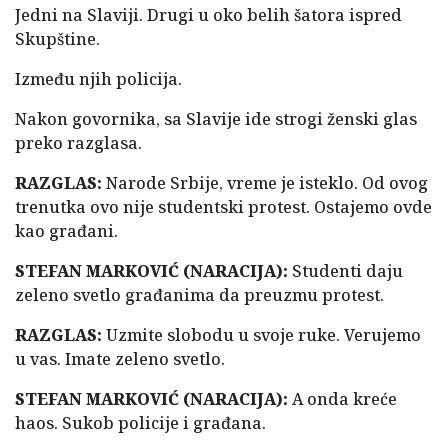
Jedni na Slaviji. Drugi u oko belih šatora ispred
Skupštine.
Između njih policija.
Nakon govornika, sa Slavije ide strogi ženski glas
preko razglasa.
RAZGLAS:
Narode Srbije, vreme je isteklo. Od ovog
trenutka ovo nije studentski protest. Ostajemo ovde
kao građani.
STEFAN MARKOVIĆ (NARACIJA):
Studenti daju
zeleno svetlo građanima da preuzmu protest.
RAZGLAS:
Uzmite slobodu u svoje ruke. Verujemo
u vas. Imate zeleno svetlo.
STEFAN MARKOVIĆ (NARACIJA):
A onda kreće
haos. Sukob policije i građana.