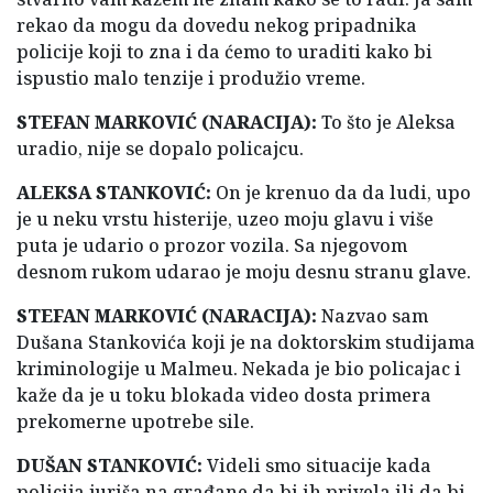
rekao da mogu da dovedu nekog pripadnika
policije koji to zna i da ćemo to uraditi kako bi
ispustio malo tenzije i produžio vreme.
STEFAN MARKOVIĆ (NARACIJA):
To što je Aleksa
uradio, nije se dopalo policajcu.
ALEKSA STANKOVIĆ:
On je krenuo da da ludi, upo
je u neku vrstu histerije, uzeo moju glavu i više
puta je udario o prozor vozila. Sa njegovom
desnom rukom udarao je moju desnu stranu glave.
STEFAN MARKOVIĆ (NARACIJA):
Nazvao sam
Dušana Stankovića koji je na doktorskim studijama
kriminologije u Malmeu. Nekada je bio policajac i
kaže da je u toku blokada video dosta primera
prekomerne upotrebe sile.
DUŠAN STANKOVIĆ:
Videli smo situacije kada
policija juriša na građane da bi ih privela ili da bi